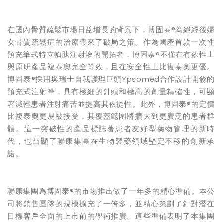
在國內骨質疏鬆市場日益增長的背景下，博固泰®為絕經後婦
女骨質疏鬆症的治療帶來了破局之策。作為國產首款一次性
預充筆式特立帕肽注射液的開拓者，博固泰®不僅在有效性上
與原研產品複泰奧完全等效，且在安全性上比複泰奧更優。
博固泰®採用與瑞士自我護理巨頭Ypsomed合作設計開發的
預充式注射筆，具有極細的針頭和極高的劑量精確性，可顯
著減輕患者注射痛苦並提高其依從性。此外，博固泰®的定價
比複泰奧更易被接受，其覆蓋範圍將擴大到更廣泛的患者群
體。這一突破性的產品標誌著患者友好型藥物管理的新時
代，也凸顯了聯康集團在生物製藥領域堅定不移的創新承
諾。
聯康集團為博固泰®的市場推出做了一年多的精心準備。本公
司將銷售團隊的規模擴充了一倍多，並精心策劃了針對潛在
目標客戶全面的上市前的學術推廣。這些準備表明了本集團