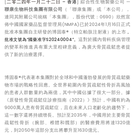
[
二零二四年一月二十二日
–
香港
] 綜合性生物製藥公司 —
聯康生物科技集團有限公司
（「聯康集團」或「本公司」，
連同其附屬公司統稱「本集團」，股份代號：0690）欣然宣
佈中國國家藥品監督管理局(NMPA)已於2024年1月16日正式
批准本集團自主研發的博固泰®（特立帕肽注射液）的上市
，
批准文號為
“
國藥准字
S20240004”
。
這對於國內骨科疾病管理
的變革和推進具有重大里程碑意義，為廣大骨質疏鬆患者提
供了新的治療選擇。
博固泰®代表著本集團對於全球和中國蓬勃發展的骨質疏鬆藥
物市場的戰略性回應。全世界範圍內骨質疏鬆性骨折高風險
的患者人群數量約為兩億，其中中國佔據了很大一部分。據
《原發性骨質疏鬆症診療指南（2022）》預計，中國有約為
9000萬人患有骨質疏鬆症，且在未來人口老齡化的趨勢下，
這一數字還將持續增長。預計至2035年，中國用於主要骨質
疏鬆性骨折（腕部、椎體和髖部）的醫療費用將達1320億
元，到2050年這部分支出將攀升至1630億元。