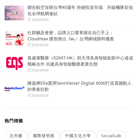
聯合航空深耕台灣40週年 持續投資市場、升級機隊並強
化全球航網連結
2026/08/06
社群觸及會變，品牌入口要掌握在自己手上：
Cloudmax 匯智推出 .tw／.台灣網域限時優惠
2026/08/06
真健康醫療（02697.HK）與天津具身智能創新中心達成
戰略合作 共建具身智能醫療產業生態
2026/08/06
陳嘉樺Ella選擇Sennheiser Digital 6000打造震撼動人
的青春狂歡
2026/08/06
熱門標籤
北市圖
國際發明展
中國文化大學
SocialLab