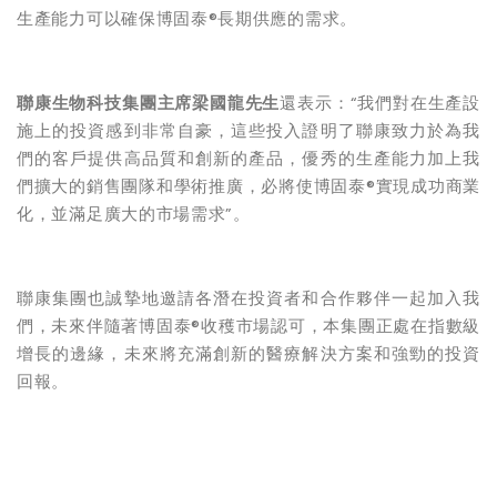
生產能力可以確保博固泰®長期供應的需求。
聯康生物科技集團主席梁國龍先生
還表示：“我們對在生產設
施上的投資感到非常自豪，這些投入證明了聯康致力於為我
們的客戶提供高品質和創新的產品，優秀的生產能力加上我
們擴大的銷售團隊和學術推廣，必將使博固泰®實現成功商業
化，並滿足廣大的市場需求”。
聯康集團也誠摯地邀請各潛在投資者和合作夥伴一起加入我
們，未來伴隨著博固泰®收穫市場認可，本集團正處在指數級
增長的邊緣，未來將充滿創新的醫療解決方案和強勁的投資
回報。