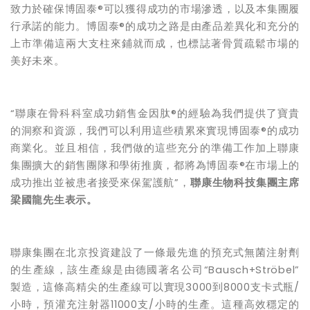
致力於確保博固泰®可以獲得成功的市場滲透，以及本集團履
行承諾的能力。博固泰®的成功之路是由產品差異化和充分的
上市準備這兩大支柱來鋪就而成，也標誌著骨質疏鬆市場的
美好未來。
“聯康在骨科科室成功銷售金因肽®的經驗為我們提供了寶貴
的洞察和資源，我們可以利用這些積累來實現博固泰®的成功
商業化。並且相信，我們做的這些充分的準備工作加上聯康
集團擴大的銷售團隊和學術推廣，都將為博固泰®在市場上的
成功推出並被患者接受來保駕護航”，
聯康生物科技集團主席
梁國龍先生表示。
聯康集團在北京投資建設了一條最先進的預充式無菌注射劑
的生產線，該生產線是由德國著名公司“Bausch+Ströbel”
製造，這條高精尖的生產線可以實現3000到8000支卡式瓶/
小時，預灌充注射器11000支/小時的生產。這種高效穩定的