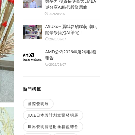
競爭力 投資長受臺大EMBA
邀分享AI時代投資思維
2026/08/07
ASUSx三麗鷗耍酷聯萌 潮玩
開學祭搶抱AI筆電！
2026/08/07
AMD公佈2026年第2季財務
報告
2026/08/07
熱門標籤
國際發明展
JDIE日本設計創意暨發明展
世界發明智慧財產聯盟總會