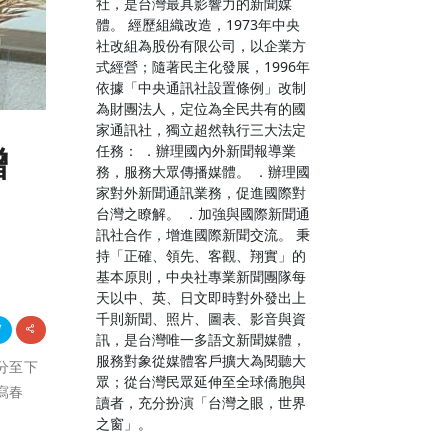
社，是台灣最具影響力的新聞媒
體。 經歷組織改造，1973年中央
社改組為股份有限公司，以企業方
式經營；隨著民主化發展，1996年
依據「中央通訊社設置條例」改制
為財團法人，定位為全民共有的國
家通訊社，獨立超然執行三大法定
任務： ．辦理國內外新聞報導業
贈
務，服務大眾傳播媒體。 ．辦理國
家對外新聞通訊業務，促進國際對
台灣之瞭解。 ．加強與國際新聞通
訊社合作，增進國際新聞交流。 秉
持「正確、領先、客觀、翔實」的
基本原則，中央社專業新聞團隊每
天以中、英、日文即時對外發出上
千則新聞、照片、圖表、影音與資
訊，是台灣唯一多語文新聞媒體，
服務對象從媒體客戶擴大為閱聽大
0分至下
眾；從台灣民眾延伸至全球僑胞與
寫春
讀者，充分扮演「台灣之眼，世界
之窗」。