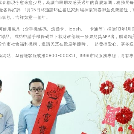
寫春聯現今愈來愈少見，為讓市民朋友感受過年的喜慶氛圍，稅務局
受各界好評，1月25日將邀請13位書法家到場揮毫寫春聯並免費贈送，
節氣氛，吉祥如意一整年。
可使用載具（含手機條碼、悠遊卡、icash、一卡通等）捐贈113年1月
宣導品。成功申請手機條碼並下載財政部統一發票兌獎APP者，贈送精
給竹市社會福利機構，邀請民眾在歡度年節時，一起發揮愛心、寒冬
、AI智能客服或撥0800-000321、1999市民服務專線，將有