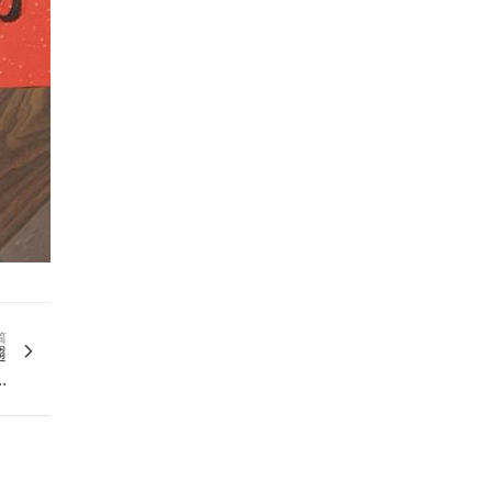
篇
趨
.