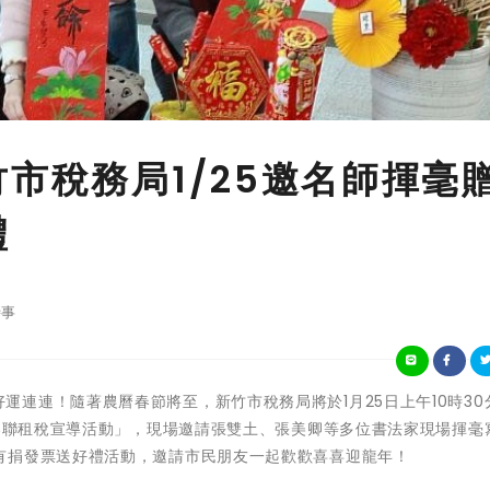
市稅務局1/25邀名師揮毫
禮
事
兔迎龍、好運連連！隨著農曆春節將至，新竹市稅務局將於1月25日上午10時3
送春聯租稅宣導活動」，現場邀請張雙土、張美卿等多位書法家現場揮毫
有捐發票送好禮活動，邀請市民朋友一起歡歡喜喜迎龍年！