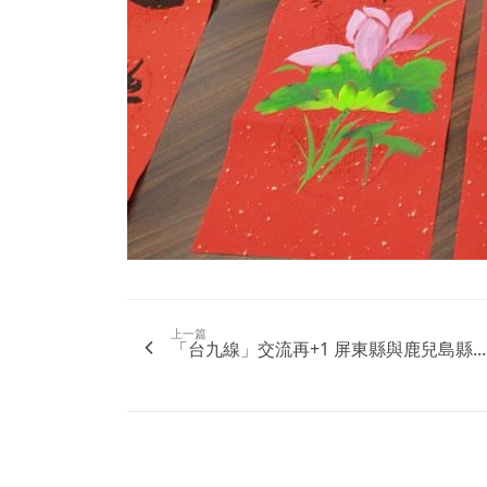
上一篇
「台九線」交流再+1 屏東縣與鹿兒島縣...