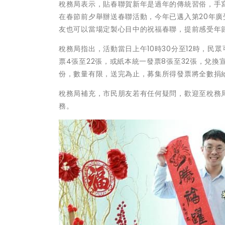
稅務局表示，貼春聯賀新年是過年的傳統習俗，手
在春節前夕舉辦送春聯活動，今年已邁入第20年廣
友也可以當場定製心目中的祝福春聯，提前感受年
稅務局指出，活動當日上午10時30分至12時，民眾
票4張至22張，或紙本統一發票8張至32張，兌換
份，數量有限，送完為止，募集所得發票將全數捐
稅務局補充，市民朋友若有任何疑問，歡迎至稅務局網站
務。