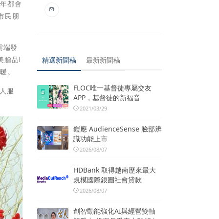
每年都會
市民朋
雲端發
美贈品1
精選新聞稿
最新新聞稿
送暖。
FLOC唯一基督徒專屬交友
專人服
APP，基督徒的新福音
2021/03/29
鎧應 AudienceSense 臉部辨
識功能上市
2026/08/07
HDBank 取得越南歷來最大
規模國際銀團社會貸款
2026/08/07
創智動能強化AI與經營雙軸