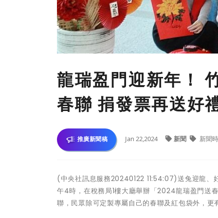
龍瑞盈門迎新年！ 竹
春聯 捐發票再送好
Jan 22,2024
新聞
新聞時
推廣新聞稿
(中央社訊息服務20240122 11:54:07)送
午4時，在稅務局1樓大廳舉辦「2024龍瑞盈門
聯，民眾除可定製專屬自己的春聯及紅包袋外，更