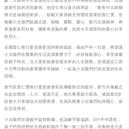
獻，才能有今天這個別出心裁首度在戶外舉辦的頒獎典禮，也感
謝新竹區的共同參與。他並引用心道法師所說：「唯有付出跟關
懷才是福報的來源」，鼓勵大家持續支持體現善業的普仁獎。並
勉勵小太陽們延續正面、積極、樂觀、愛心、願力五德精神，將
來做更多對社會、國家有意義的事，也把今天感受到的愛心分享
給別人。
全國普仁推行委員會委員阿善師姐說，藉由戶外一日遊，希望讓
小太陽們在繁重的生活及課業壓力下，好好放鬆身心，享受溫馨
的親子時光，注入更多能量迎接未來的人生挑戰，並感謝志工跟
今天帶活動的童軍團哥哥姊姊，一起為小太陽們打造珍貴的生命
回憶。
新竹區普仁獎推行委員會會長高傳鑑師兄則提到，新竹共修處正
在起步階段，人力、資源不足，他凡事需親力親為。感謝新北B
區會大力承擔這次頒獎典禮，也很高興看小太陽們玩得開心，彼
此交流學習。
小太陽們在遊戲中益智動腦，也訓練手眼協調。DIY手作課程，
孩子們用田野的天然材料製作了獨一無二的手環，培養創造力及