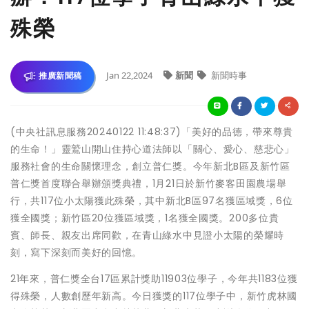
殊榮
Jan 22,2024
新聞
新聞時事
推廣新聞稿
(中央社訊息服務20240122 11:48:37)「美好的品德，帶來尊貴
的生命！」靈鷲山開山住持心道法師以「關心、愛心、慈悲心」
服務社會的生命關懷理念，創立普仁獎。今年新北B區及新竹區
普仁獎首度聯合舉辦頒獎典禮，1月21日於新竹麥客田園農場舉
行，共117位小太陽獲此殊榮，其中新北B區97名獲區域獎，6位
獲全國獎；新竹區20位獲區域獎，1名獲全國獎。200多位貴
賓、師長、親友出席同歡，在青山綠水中見證小太陽的榮耀時
刻，寫下深刻而美好的回憶。
21年來，普仁獎全台17區累計獎助11903位學子，今年共1183位獲
得殊榮，人數創歷年新高。今日獲獎的117位學子中，新竹虎林國