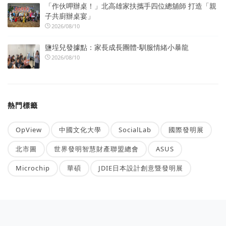
「作伙呷辦桌！」北高雄家扶攜手四位總舖師 打造「親
子共廚辦桌宴」
2026/08/10
鹽埕兒發據點：家長成長團體-馴服情緒小暴龍
2026/08/10
熱門標籤
OpView
中國文化大學
SocialLab
國際發明展
北市圖
世界發明智慧財產聯盟總會
ASUS
Microchip
華碩
JDIE日本設計創意暨發明展