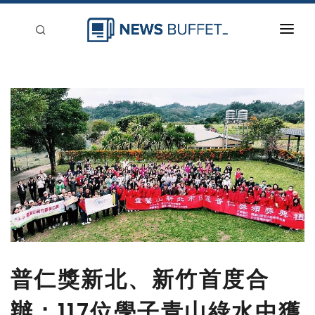
回到首頁
新聞稿分類
登入
刊登
普仁獎新北、新竹首度合
辦：117位學子青山綠水中獲