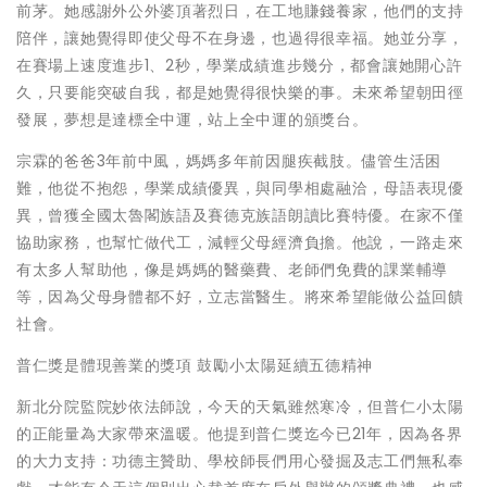
前茅。她感謝外公外婆頂著烈日，在工地賺錢養家，他們的支持
陪伴，讓她覺得即使父母不在身邊，也過得很幸福。她並分享，
在賽場上速度進步1、2秒，學業成績進步幾分，都會讓她開心許
久，只要能突破自我，都是她覺得很快樂的事。未來希望朝田徑
發展，夢想是達標全中運，站上全中運的頒獎台。
宗霖的爸爸3年前中風，媽媽多年前因腿疾截肢。儘管生活困
難，他從不抱怨，學業成績優異，與同學相處融洽，母語表現優
異，曾獲全國太魯閣族語及賽德克族語朗讀比賽特優。在家不僅
協助家務，也幫忙做代工，減輕父母經濟負擔。他說，一路走來
有太多人幫助他，像是媽媽的醫藥費、老師們免費的課業輔導
等，因為父母身體都不好，立志當醫生。將來希望能做公益回饋
社會。
普仁獎是體現善業的獎項 鼓勵小太陽延續五德精神
新北分院監院妙依法師說，今天的天氣雖然寒冷，但普仁小太陽
的正能量為大家帶來溫暖。他提到普仁獎迄今已21年，因為各界
的大力支持：功德主贊助、學校師長們用心發掘及志工們無私奉