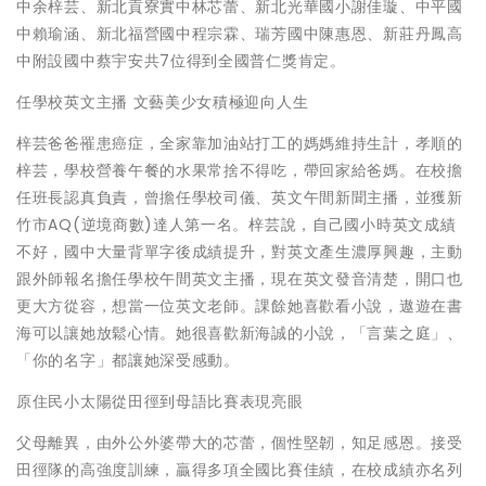
中余梓芸、新北貢寮實中林芯蕾、新北光華國小謝佳璇、中平國
中賴瑜涵、新北福營國中程宗霖、瑞芳國中陳惠恩、新莊丹鳳高
中附設國中蔡宇安共7位得到全國普仁獎肯定。
任學校英文主播 文藝美少女積極迎向人生
梓芸爸爸罹患癌症，全家靠加油站打工的媽媽維持生計，孝順的
梓芸，學校營養午餐的水果常捨不得吃，帶回家給爸媽。在校擔
任班長認真負責，曾擔任學校司儀、英文午間新聞主播，並獲新
竹市AQ(逆境商數)達人第一名。梓芸說，自己國小時英文成績
不好，國中大量背單字後成績提升，對英文產生濃厚興趣，主動
跟外師報名擔任學校午間英文主播，現在英文發音清楚，開口也
更大方從容，想當一位英文老師。課餘她喜歡看小說，遨遊在書
海可以讓她放鬆心情。她很喜歡新海誠的小說，「言葉之庭」、
「你的名字」都讓她深受感動。
原住民小太陽從田徑到母語比賽表現亮眼
父母離異，由外公外婆帶大的芯蕾，個性堅韌，知足感恩。接受
田徑隊的高強度訓練，贏得多項全國比賽佳績，在校成績亦名列