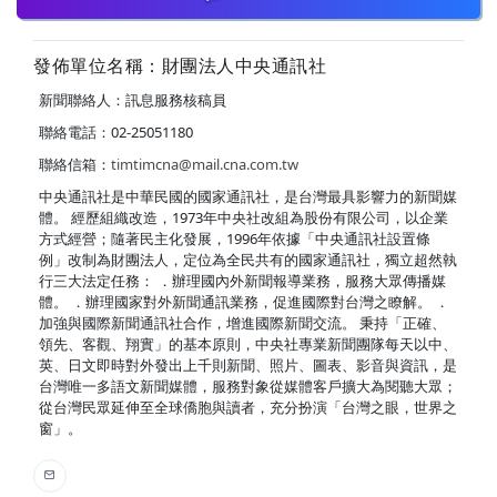
發佈單位名稱：財團法人中央通訊社
新聞聯絡人：訊息服務核稿員
聯絡電話：02-25051180
聯絡信箱：
timtimcna@mail.cna.com.tw
中央通訊社是中華民國的國家通訊社，是台灣最具影響力的新聞媒
體。 經歷組織改造，1973年中央社改組為股份有限公司，以企業
方式經營；隨著民主化發展，1996年依據「中央通訊社設置條
例」改制為財團法人，定位為全民共有的國家通訊社，獨立超然執
行三大法定任務： ．辦理國內外新聞報導業務，服務大眾傳播媒
體。 ．辦理國家對外新聞通訊業務，促進國際對台灣之瞭解。 ．
加強與國際新聞通訊社合作，增進國際新聞交流。 秉持「正確、
領先、客觀、翔實」的基本原則，中央社專業新聞團隊每天以中、
英、日文即時對外發出上千則新聞、照片、圖表、影音與資訊，是
台灣唯一多語文新聞媒體，服務對象從媒體客戶擴大為閱聽大眾；
從台灣民眾延伸至全球僑胞與讀者，充分扮演「台灣之眼，世界之
窗」。