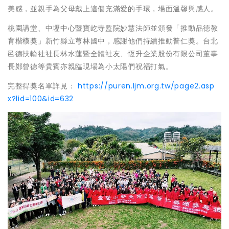
美感，並親手為父母戴上這個充滿愛的手環，場面溫馨與感人。
桃園講堂、中壢中心暨寶屹寺監院妙慧法師並頒發「推動品德教
育楷模獎」新竹縣立芎林國中，感謝他們持續推動普仁獎。台北
邑德扶輪社社長林水蓮暨全體社友、恆升企業股份有限公司董事
長鄭曾德等貴賓亦親臨現場為小太陽們祝福打氣。
完整得獎名單詳見：
https://puren.ljm.org.tw/page2.asp
x?lid=100&id=632