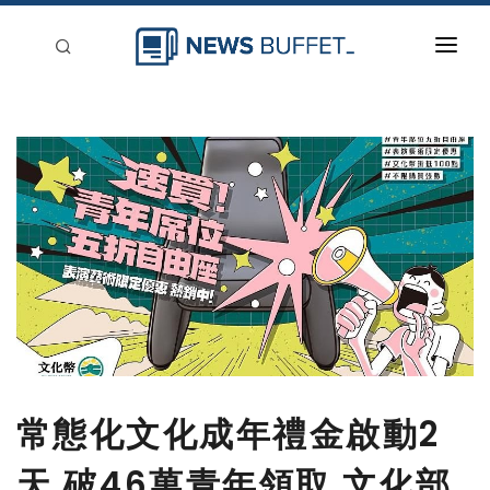
回到首頁
新聞稿分類
登入
刊登
常態化文化成年禮金啟動2
天 破46萬青年領取 文化部