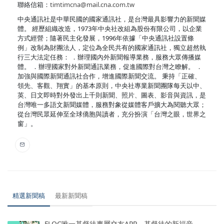
聯絡信箱：
timtimcna@mail.cna.com.tw
中央通訊社是中華民國的國家通訊社，是台灣最具影響力的新聞媒
體。 經歷組織改造，1973年中央社改組為股份有限公司，以企業
方式經營；隨著民主化發展，1996年依據「中央通訊社設置條
例」改制為財團法人，定位為全民共有的國家通訊社，獨立超然執
行三大法定任務： ．辦理國內外新聞報導業務，服務大眾傳播媒
體。 ．辦理國家對外新聞通訊業務，促進國際對台灣之瞭解。 ．
加強與國際新聞通訊社合作，增進國際新聞交流。 秉持「正確、
領先、客觀、翔實」的基本原則，中央社專業新聞團隊每天以中、
英、日文即時對外發出上千則新聞、照片、圖表、影音與資訊，是
台灣唯一多語文新聞媒體，服務對象從媒體客戶擴大為閱聽大眾；
從台灣民眾延伸至全球僑胞與讀者，充分扮演「台灣之眼，世界之
窗」。
精選新聞稿
最新新聞稿
FLOC唯一基督徒專屬交友APP，基督徒的新福音