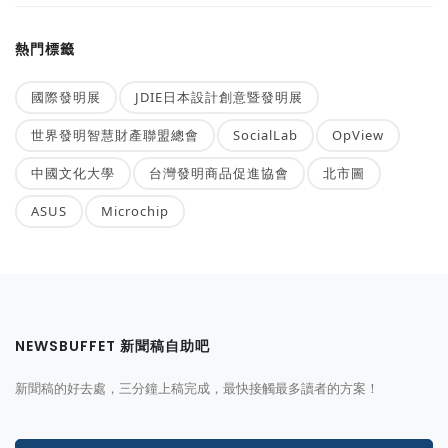
熱門標籤
國際發明展
JDIE日本設計創意暨發明展
世界發明智慧財產聯盟總會
SocialLab
OpView
中國文化大學
台灣發明商品促進協會
北市圖
ASUS
Microchip
NEWSBUFFET 新聞稿自助吧
新聞稿的好去處，三分鐘上稿完成，最快接觸最多讀者的方案！