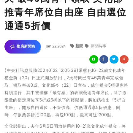
推青年席位自由座 自由選位
通通5折價
Jan 22,2024
新聞
新聞時事
推廣新聞稿
(中央社訊息服務20240122 12:05:38)常態化16-22歲文化成年
禮金前（20）日正式開放領用，2天時間已有46萬青年完成領
取，領取率破3成。文化部今（22）日宣布，成年禮金5項優惠將
持續進行，其中被號稱「最有感」的表演藝術青年席位，除了原
限量的指定席位享5折或5折以下的輕鬆價，將加碼推出「5折自
由座」，開放自由選位，不管價高、價低通通享5折優惠；同
時，每張票券折抵100點，再送100點，最高可送1200點。
文化部指出，去年6月6日開放使用的18-21歲文化成年禮金，將