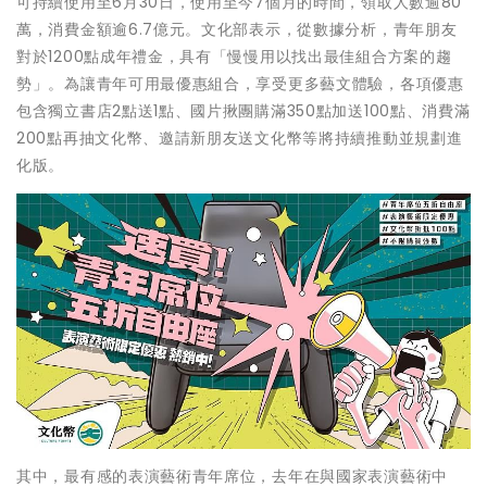
可持續使用至6月30日，使用至今7個月的時間，領取人數逾80
萬，消費金額逾6.7億元。文化部表示，從數據分析，青年朋友
對於1200點成年禮金，具有「慢慢用以找出最佳組合方案的趨
勢」。為讓青年可用最優惠組合，享受更多藝文體驗，各項優惠
包含獨立書店2點送1點、國片揪團購滿350點加送100點、消費滿
200點再抽文化幣、邀請新朋友送文化幣等將持續推動並規劃進
化版。
其中，最有感的表演藝術青年席位，去年在與國家表演藝術中