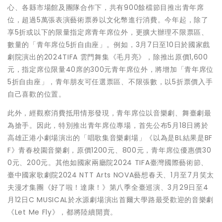
心、各縣市場館及團隊合作下，共有900餘檔節目推出青年席
位，超過5萬張表演藝術票券以文化幣進行消費。今年起，除了
享5折或以下的限量指定席青年席位外，更擴大辦理不限票區、
數量的「青年席位5折自由座」。例如，3月7日至10日於國家戲
劇院演出的2024TIFA 雲門舞集《毛月亮》，除推出原價1,600
元，指定席位限量40席的300元青年席位外，將增加「青年席位
5折自由座」，青年朋友可任選票區、不限張數，以5折票價入手
自己喜歡的位置。
此外，經觀察消費抵用情形發現，青年席位以音樂劇、舞臺劇最
為搶手。因此，特別推出青年席位專場，首先公布5月18日將於
高雄正港小劇場演出的「唱歌集音樂劇場」《以為是BL結果是BF
F》青春校園音樂劇，原價1200元、800元，青年席位優惠價30
0元、200元。其他如國家兩廳院2024 TIFA臺灣國際藝術節、
臺中國家歌劇院2024 NTT Arts NOVA藝想春天、1月至7月笑太
夫漫才集團《好了啦！達康！》第八季全臺巡演、3月29日至4
月12日C MUSICAL於水源劇場演出首爾大學路最受歡迎的音樂劇
《Let Me Fly》，都將陸續開賣。