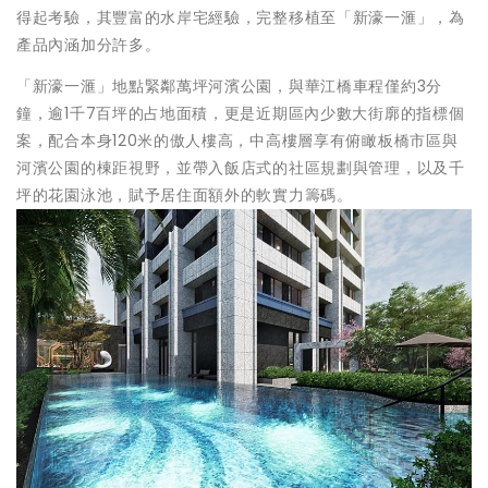
得起考驗，其豐富的水岸宅經驗，完整移植至「新濠一滙」，為
產品內涵加分許多。
「新濠一滙」地點緊鄰萬坪河濱公園，與華江橋車程僅約3分
鐘，逾1千7百坪的占地面積，更是近期區內少數大街廓的指標個
案，配合本身120米的傲人樓高，中高樓層享有俯瞰板橋市區與
河濱公園的棟距視野，並帶入飯店式的社區規劃與管理，以及千
坪的花園泳池，賦予居住面額外的軟實力籌碼。