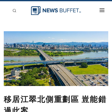
回到首頁
新聞稿分類
登入
刊登
移居江翠北側重劃區 豈能錯
過此案