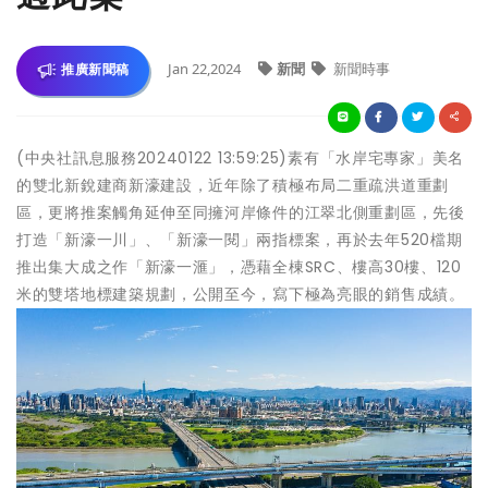
Jan 22,2024
新聞
新聞時事
推廣新聞稿
(中央社訊息服務20240122 13:59:25)素有「水岸宅專家」美名
的雙北新銳建商新濠建設，近年除了積極布局二重疏洪道重劃
區，更將推案觸角延伸至同擁河岸條件的江翠北側重劃區，先後
打造「新濠一川」、「新濠一閱」兩指標案，再於去年520檔期
推出集大成之作「新濠一滙」，憑藉全棟SRC、樓高30樓、120
米的雙塔地標建築規劃，公開至今，寫下極為亮眼的銷售成績。