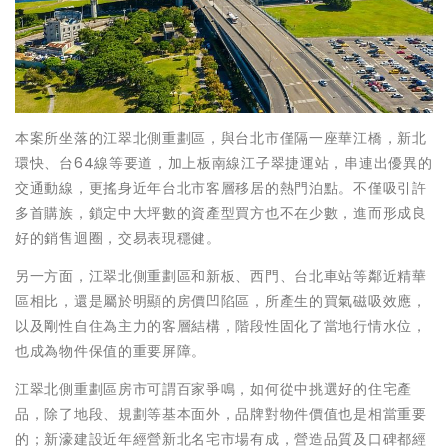
本案所坐落的江翠北側重劃區，與台北市僅隔一座華江橋，新北
環快、台64線等要道，加上板南線江子翠捷運站，串連出優異的
交通動線，更搖身近年台北市客層移居的熱門泊點。不僅吸引許
多首購族，鎖定中大坪數的資產型買方也不在少數，進而形成良
好的銷售迴圈，交易表現穩健。
另一方面，江翠北側重劃區和新板、西門、台北車站等鄰近精華
區相比，還是屬於明顯的房價凹陷區，所產生的買氣磁吸效應，
以及剛性自住為主力的客層結構，階段性固化了當地行情水位，
也成為物件保值的重要屏障。
江翠北側重劃區房市可謂百家爭鳴，如何從中挑選好的住宅產
品，除了地段、規劃等基本面外，品牌對物件價值也是相當重要
的；新濠建設近年經營新北名宅市場有成，營造品質及口碑都經