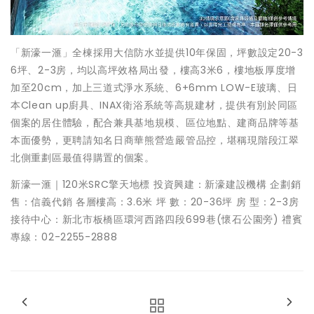
「新濠一滙」全棟採用大信防水並提供10年保固，坪數設定20-3
6坪、2-3房，均以高坪效格局出發，樓高3米6，樓地板厚度增
加至20cm，加上三道式淨水系統、6+6mm LOW-E玻璃、日
本Clean up廚具、INAX衛浴系統等高規建材，提供有別於同區
個案的居住體驗，配合兼具基地規模、區位地點、建商品牌等基
本面優勢，更聘請知名日商華熊營造嚴管品控，堪稱現階段江翠
北側重劃區最值得購置的個案。
新濠一滙｜120米SRC擎天地標 投資興建：新濠建設機構 企劃銷
售：信義代銷 各層樓高：3.6米 坪 數：20-36坪 房 型：2-3房
接待中心：新北市板橋區環河西路四段699巷(懷石公園旁) 禮賓
專線：02-2255-2888