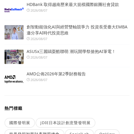
HDBank 取得越南歷來最大規模國際銀團社會貸款
2026/08/07
創智動能強化AI與經營雙軸競爭力 投資長受臺大EMBA
邀分享AI時代投資思維
2026/08/07
ASUSx三麗鷗耍酷聯萌 潮玩開學祭搶抱AI筆電！
2026/08/07
AMD公佈2026年第2季財務報告
2026/08/07
熱門標籤
國際發明展
JDIE日本設計創意暨發明展
世界發明智慧財產聯盟總會
SocialLab
OpView