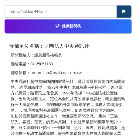
推廣新聞稿
發佈單位名稱：財團法人中央通訊社
新聞聯絡人：訊息服務核稿員
聯絡電話：02-25051180
聯絡信箱：
timtimcna@mail.cna.com.tw
中央通訊社是中華民國的國家通訊社，是台灣最具影響力的新聞媒
體。 經歷組織改造，1973年中央社改組為股份有限公司，以企業
方式經營；隨著民主化發展，1996年依據「中央通訊社設置條
例」改制為財團法人，定位為全民共有的國家通訊社，獨立超然執
行三大法定任務： ．辦理國內外新聞報導業務，服務大眾傳播媒
體。 ．辦理國家對外新聞通訊業務，促進國際對台灣之瞭解。 ．
加強與國際新聞通訊社合作，增進國際新聞交流。 秉持「正確、
領先、客觀、翔實」的基本原則，中央社專業新聞團隊每天以中、
英、日文即時對外發出上千則新聞、照片、圖表、影音與資訊，是
台灣唯一多語文新聞媒體，服務對象從媒體客戶擴大為閱聽大眾；