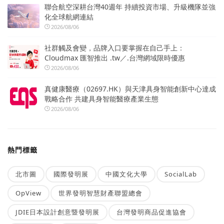
聯合航空深耕台灣40週年 持續投資市場、升級機隊並強
化全球航網連結
2026/08/06
社群觸及會變，品牌入口要掌握在自己手上：
Cloudmax 匯智推出 .tw／.台灣網域限時優惠
2026/08/06
真健康醫療（02697.HK）與天津具身智能創新中心達成
戰略合作 共建具身智能醫療產業生態
2026/08/06
熱門標籤
北市圖
國際發明展
中國文化大學
SocialLab
OpView
世界發明智慧財產聯盟總會
JDIE日本設計創意暨發明展
台灣發明商品促進協會