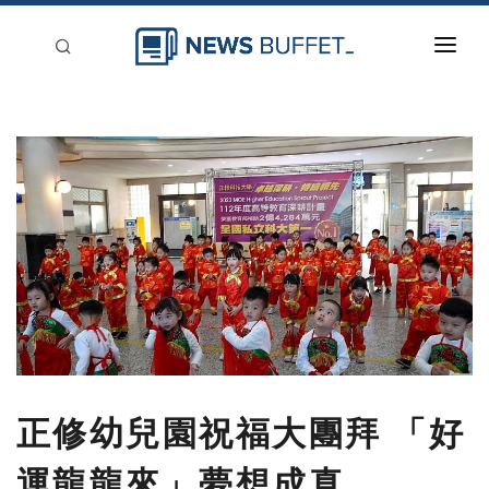
回到首頁
新聞稿分類
登入
刊登
正修幼兒園祝福大團拜 「好
運龍龍來」夢想成真