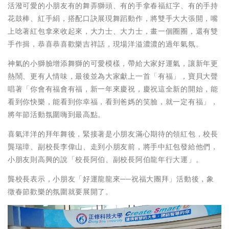
活潑可愛的小朋友有的舞弄獅頭、有的手拿春福紅字、有的手持
花鼓棒、紅手絹，搭配口訣展現舞蹈動作，將雙手大大張開，嘴
上唸著紅包拿來收起來，大力士、大力士，畫一個圈圈，還有雙
手作揖，恭喜恭喜歡樂吉祥話，現場洋溢濃濃的過年氣氛。
神氣的小獅臉增添舞獅的可愛模樣，帶給大家好運氣，讓新年更
熱鬧、更有人情味，最後並為大家獻上一首「有福」，寶貝大聲
唱著「你會有福會有福，新一年來慶祝，慶祝這全新的開始，能
看到你快樂，能看到你幸福，看到爸媽的笑臉，就一定有福」，
將年節活動氛圍嗨到最高點。
喜氣洋洋的拜年舞後，緊接著是小朋友滿心期待的領紅包，校長
龔瑞璋、副校長李偉山、走到小朋友前，將手中紅包發給他們，
小朋友則高興的說「校長阿伯、副校長阿伯龍年行大運」。
龔校長表示，小朋友「好運龍龍來──祝福大團拜」活動後，象
徵春節歡樂的氛圍就要展開了。