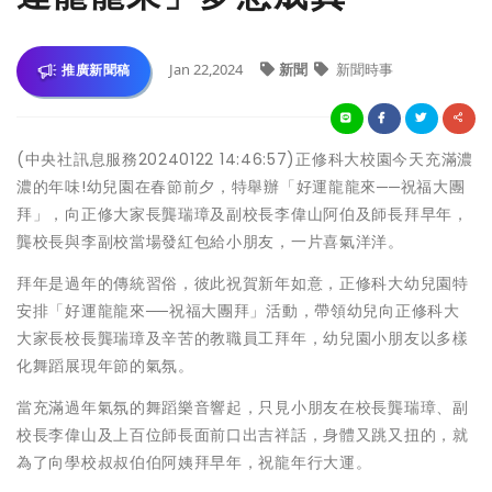
Jan 22,2024
新聞
新聞時事
推廣新聞稿
(中央社訊息服務20240122 14:46:57)正修科大校園今天充滿濃
濃的年味!幼兒園在春節前夕，特舉辦「好運龍龍來──祝福大團
拜」，向正修大家長龔瑞璋及副校長李偉山阿伯及師長拜早年，
龔校長與李副校當場發紅包給小朋友，一片喜氣洋洋。
拜年是過年的傳統習俗，彼此祝賀新年如意，正修科大幼兒園特
安排「好運龍龍來──祝福大團拜」活動，帶領幼兒向正修科大
大家長校長龔瑞璋及辛苦的教職員工拜年，幼兒園小朋友以多樣
化舞蹈展現年節的氣氛。
當充滿過年氣氛的舞蹈樂音響起，只見小朋友在校長龔瑞璋、副
校長李偉山及上百位師長面前口出吉祥話，身體又跳又扭的，就
為了向學校叔叔伯伯阿姨拜早年，祝龍年行大運。