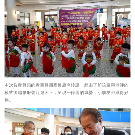
本次負責舞蹈的希望舞團團長趙今鈴說，經由了解孩童與老師的
模式後編創服裝龍遊天下，呈現一條龍的氣勢，小朋友都跳得好
棒。