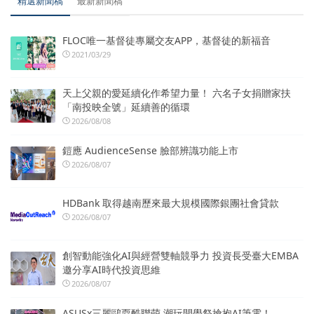
精選新聞稿
最新新聞稿
FLOC唯一基督徒專屬交友APP，基督徒的新福音
2021/03/29
天上父親的愛延續化作希望力量！ 六名子女捐贈家扶
「南投映全號」延續善的循環
2026/08/08
鎧應 AudienceSense 臉部辨識功能上市
2026/08/07
HDBank 取得越南歷來最大規模國際銀團社會貸款
2026/08/07
創智動能強化AI與經營雙軸競爭力 投資長受臺大EMBA
邀分享AI時代投資思維
2026/08/07
ASUSx三麗鷗耍酷聯萌 潮玩開學祭搶抱AI筆電！