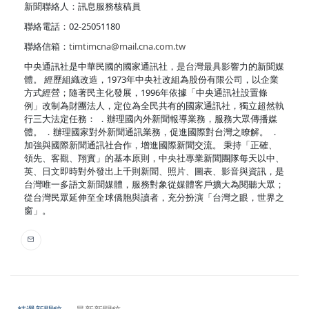
新聞聯絡人：訊息服務核稿員
聯絡電話：02-25051180
聯絡信箱：
timtimcna@mail.cna.com.tw
中央通訊社是中華民國的國家通訊社，是台灣最具影響力的新聞媒
體。 經歷組織改造，1973年中央社改組為股份有限公司，以企業
方式經營；隨著民主化發展，1996年依據「中央通訊社設置條
例」改制為財團法人，定位為全民共有的國家通訊社，獨立超然執
行三大法定任務： ．辦理國內外新聞報導業務，服務大眾傳播媒
體。 ．辦理國家對外新聞通訊業務，促進國際對台灣之瞭解。 ．
加強與國際新聞通訊社合作，增進國際新聞交流。 秉持「正確、
領先、客觀、翔實」的基本原則，中央社專業新聞團隊每天以中、
英、日文即時對外發出上千則新聞、照片、圖表、影音與資訊，是
台灣唯一多語文新聞媒體，服務對象從媒體客戶擴大為閱聽大眾；
從台灣民眾延伸至全球僑胞與讀者，充分扮演「台灣之眼，世界之
窗」。