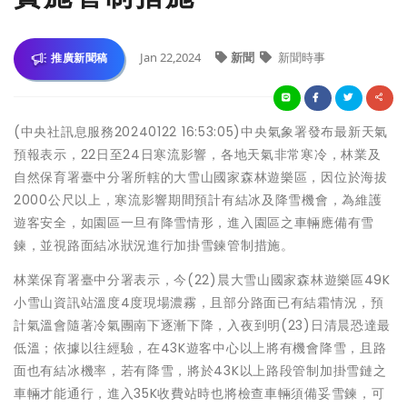
Jan 22,2024
新聞
新聞時事
推廣新聞稿
(中央社訊息服務20240122 16:53:05)中央氣象署發布最新天氣
預報表示，22日至24日寒流影響，各地天氣非常寒冷，林業及
自然保育署臺中分署所轄的大雪山國家森林遊樂區，因位於海拔
2000公尺以上，寒流影響期間預計有結冰及降雪機會，為維護
遊客安全，如園區一旦有降雪情形，進入園區之車輛應備有雪
鍊，並視路面結冰狀況進行加掛雪鍊管制措施。
林業保育署臺中分署表示，今(22)晨大雪山國家森林遊樂區49K
小雪山資訊站溫度4度現場濃霧，且部分路面已有結霜情況，預
計氣溫會隨著冷氣團南下逐漸下降，入夜到明(23)日清晨恐達最
低溫；依據以往經驗，在43K遊客中心以上將有機會降雪，且路
面也有結冰機率，若有降雪，將於43K以上路段管制加掛雪鏈之
車輛才能通行，進入35K收費站時也將檢查車輛須備妥雪鍊，可