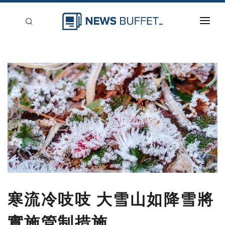
回到首頁
新聞稿分類
登入
刊登
寒流冷吱吱 大雪山如降雪將
實施管制措施