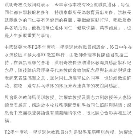
洪明奇校長致詞時表示，今年寒假本校有8位教職員退休，每位
同仁都在學校服務多年，持續奉獻所長為教育貢獻良多。洪校長
鼓勵退休的同仁要有保健康的身體，要繼續運動打球、唱歌及參
與各項活動，他祝福每位退休同仁「健康快樂、萬事如意」，也
是人生多麼重要的事情。
中國醫藥大學112學年度第一學期退休教職員感恩會，16日中午在
水湳校區卓越大樓101教室舉行，由教師會理事長陳信君教授主
持，在氣氛溫馨的會場，洪明奇校長致贈退休教職員感謝狀和紀
念品，隨後陳信君理事長代表教師會致贈紀念品與花束給與退休
老師來表達感謝之意，退休同仁所屬單位的同事，也紛紛致送鮮
花、禮物，還有兵乓球隊的隊服來表達真摯的友誼與感謝。
與會退休教師馬明琪教授、洪耀欽教授及龔志力副教授等人也陸
續發表感言，感謝於本校服務期間受到學校同仁照顧與關懷；感
恩會中充滿歡聲笑語也有濃濃離情依依，彼此開心合影與相互祝
福。
112學年度第一學期退休教職員分別是醫學系馬明琪教授、洪耀欽