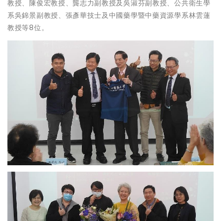
教授、陳俊宏教授、龔志力副教授及吳淑芬副教授、公共衛生學
系吳錦景副教授、張彥華技士及中國藥學暨中藥資源學系林雲蓮
教授等8位。