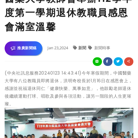
度第一學期退休教職員感恩
會滿室溫馨
Jan 23,2024
新聞
新聞時事
推廣新聞稿
(中央社訊息服務20240123 14:43:41)今年寒假期間，中國醫藥
大學有八位教職員即將退休，洪明奇校長於1月16日在感恩會上，
感謝並祝福退休同仁「健康快樂、萬事如意」，他鼓勵老師退休
後繼續運動打球、唱歌及參與各項活動，讓另一階段的人生更璀
璨。