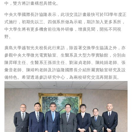
中，雙方將計畫構想具體化。
中央大學國際長許協隆表示，此項交流計畫最快可於113學年度正
式施行，初期先以三、四個系所做為示範，期許加入更多系所，
中大學生將有更多機會前往海外研修，增廣見聞，開拓不同視
野。
廣島大學越智光夫校長此行來訪，除簽署交換學生協議之外，亦
參觀中央大學微光電實驗室、生醫系及大型力學實驗館，分別由
陳昇暉主任、生醫系王孫崇主任、劉淑貞老師、陳純娟老師、張
彙音老師、陳靖昀老師及許協隆國際長介紹所屬實驗室研究及設
備特色。希望透過參訪研究中心，為兩校研究交流再開新頁。