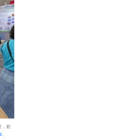
業，歡
4
。