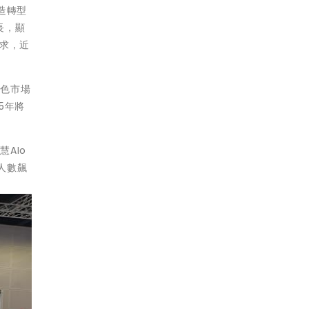
造轉型
長，顯
求，近
綠色市場
5年將
AIo
人數飆