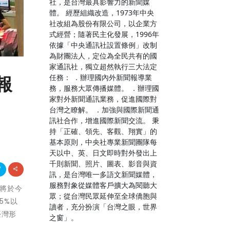
社，是台灣最具影響力的新聞媒
體。 經歷組織改造，1973年中央
社改組為股份有限公司，以企業方
式經營；隨著民主化發展，1996年
依據「中央通訊社設置條例」改制
為財團法人，定位為全民共有的國
家通訊社，獨立超然執行三大法定
任務： ．辦理國內外新聞報導業
報
務，服務大眾傳播媒體。 ．辦理國
家對外新聞通訊業務，促進國際對
台灣之瞭解。 ．加強與國際新聞通
訊社合作，增進國際新聞交流。 秉
持「正確、領先、客觀、翔實」的
基本原則，中央社專業新聞團隊每
天以中、英、日文即時對外發出上
千則新聞、照片、圖表、影音與資
訊，是台灣唯一多語文新聞媒體，
服務對象從媒體客戶擴大為閱聽大
即將於今
眾；從台灣民眾延伸至全球僑胞與
5%以
讀者，充分扮演「台灣之眼，世界
臺灣形
之窗」。