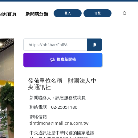
回到首頁
新聞稿分類
登入
刊登
推廣新聞稿
發佈單位名稱：財團法人中
央通訊社
新聞聯絡人：訊息服務核稿員
聯絡電話：02-25051180
聯絡信箱：
timtimcna@mail.cna.com.tw
中央通訊社是中華民國的國家通訊