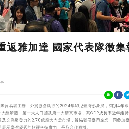
重返雅加達 國家代表隊徵集
事
由經濟部國際貿易署主辦、外貿協會執行的2024年印尼臺灣形象展，闊別4年
協第一大經濟體、第一大人口國及第一大清真市場，其GDP成長率近年維持
及充滿爆發力的2.78億龐大內需市場，貿協號召臺灣企業一同參加
界展示臺灣優秀的軟硬科技實力，爭取合作商機。