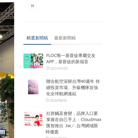
精選新聞稿
最新新聞稿
FLOC唯一基督徒專屬交友
APP，基督徒的新福音
2021/03/29
聯合航空深耕台灣40週年 持
續投資市場、升級機隊並強
化全球航網連結
2026/08/06
社群觸及會變，品牌入口要
掌握在自己手上：Cloudmax
匯智推出 .tw／.台灣網域限
時優惠