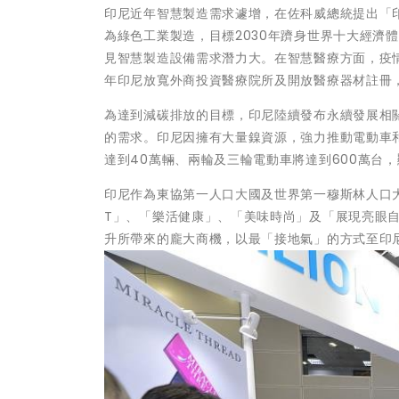
印尼近年智慧製造需求遽增，在佐科威總統提出「印
為綠色工業製造，目標2030年躋身世界十大經濟
見智慧製造設備需求潛力大。在智慧醫療方面，疫
年印尼放寬外商投資醫療院所及開放醫療器材註冊
為達到減碳排放的目標，印尼陸續發布永續發展相
的需求。印尼因擁有大量鎳資源，強力推動電動車和
達到40萬輛、兩輪及三輪電動車將達到600萬台
印尼作為東協第一人口大國及世界第一穆斯林人口大
T」、「樂活健康」、「美味時尚」及「展現亮眼
升所帶來的龐大商機，以最「接地氣」的方式至印