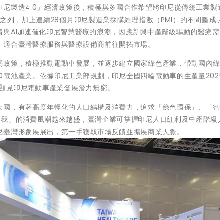
尼製造4.0」經濟政策後，積極與多國合作希望將印尼從傳統工業製
體之列，加上連續28個月印尼製造業採購經理指數（PMI）的不間斷成
情與AI加速催化印尼智慧醫療的浪潮，因應新興中產階級驅動的醫療需
，適合臺灣醫療服務與醫療設備商前往開拓市場。
關政策，積極推動電動車發展，並逐步建立國家綠色產業，帶動國內
電池產業。依據印尼工業部規劃，印尼全國四輪電動車的生產量202
，顯見印尼電動車產業發展潛力無窮。
國，有著高度年輕化的人口結構及消費力，追求「綠色環保」、「智慧
自我」的消費風潮越來越盛，臺灣企業可掌握印尼人口紅利及中產階級
尼臺灣形象展展出，第一手獲取市場反饋並擴展商業人脈。