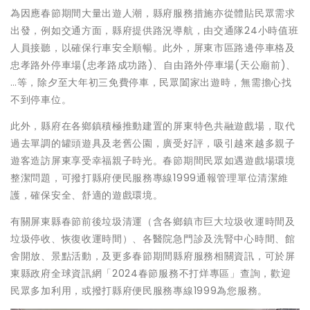
為因應春節期間大量出遊人潮，縣府服務措施亦從體貼民眾需求
出發，例如交通方面，縣府提供路況導航，由交通隊24小時值班
人員接聽，以確保行車安全順暢。此外，屏東市區路邊停車格及
忠孝路外停車場(忠孝路成功路)、自由路外停車場(天公廟前)、
…等，除夕至大年初三免費停車，民眾闔家出遊時，無需擔心找
不到停車位。
此外，縣府在各鄉鎮積極推動建置的屏東特色共融遊戲場，取代
過去單調的罐頭遊具及老舊公園，廣受好評，吸引越來越多親子
遊客造訪屏東享受幸福親子時光。春節期間民眾如遇遊戲場環境
整潔問題，可撥打縣府便民服務專線1999通報管理單位清潔維
護，確保安全、舒適的遊戲環境。
有關屏東縣春節前後垃圾清運（含各鄉鎮市巨大垃圾收運時間及
垃圾停收、恢復收運時間）、各醫院急門診及洗腎中心時間、館
舍開放、景點活動，及更多春節期間縣府服務相關資訊，可於屏
東縣政府全球資訊網「2024春節服務不打烊專區」查詢，歡迎
民眾多加利用，或撥打縣府便民服務專線1999為您服務。