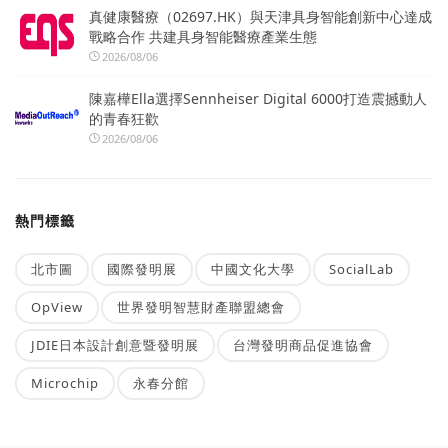
真健康醫療（02697.HK）與天津具身智能創新中心達成
戰略合作 共建具身智能醫療產業生態
2026/08/06
陳嘉樺Ella選擇Sennheiser Digital 6000打造震撼動人
的青春狂歡
2026/08/06
熱門標籤
北市圖
國際發明展
中國文化大學
SocialLab
OpView
世界發明智慧財產聯盟總會
JDIE日本設計創意暨發明展
台灣發明商品促進協會
Microchip
永春分館