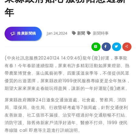
年
Jan 24,2024
新聞
新聞時事
推廣新聞稿
(中央社訊息服務20240124 14:09:46)龍年(攏)好運，事事龍
有春！今年春節連續假期，屏東有許多精彩活動如屏東燈節、熱
帶農業博覽會、落山風藝術季、四重溪溫泉季等，不僅提供民眾
優質的出遊選擇，屏東縣政府1999便民服務專線更是全年無休，
期望大家來屏東走春能玩得盡興，讓新的一年好運龍(攏)總來。
屏東縣政府團隊24日邀集交通旅遊處、社會處、警察局、消防
局、環保局、衛生局、行政暨研考處等7個局處，針對交通便利
友善旅遊、社工值班不漏接、治安平穩過好年交通順暢不打結、
消防守護、除舊佈新家戶清淨好過年、醫療不打烊、1999 便民
專線隨 call 即應等主題進行詳細說明。