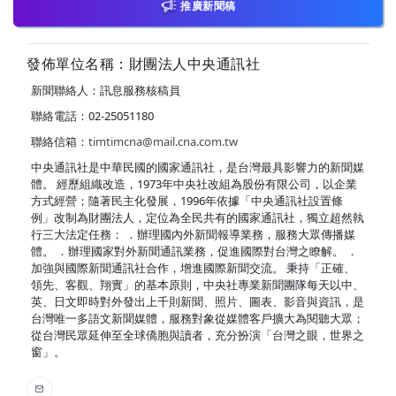
推廣新聞稿
發佈單位名稱：財團法人中央通訊社
新聞聯絡人：訊息服務核稿員
聯絡電話：02-25051180
聯絡信箱：
timtimcna@mail.cna.com.tw
中央通訊社是中華民國的國家通訊社，是台灣最具影響力的新聞媒
體。 經歷組織改造，1973年中央社改組為股份有限公司，以企業
方式經營；隨著民主化發展，1996年依據「中央通訊社設置條
例」改制為財團法人，定位為全民共有的國家通訊社，獨立超然執
行三大法定任務： ．辦理國內外新聞報導業務，服務大眾傳播媒
體。 ．辦理國家對外新聞通訊業務，促進國際對台灣之瞭解。 ．
加強與國際新聞通訊社合作，增進國際新聞交流。 秉持「正確、
領先、客觀、翔實」的基本原則，中央社專業新聞團隊每天以中、
英、日文即時對外發出上千則新聞、照片、圖表、影音與資訊，是
台灣唯一多語文新聞媒體，服務對象從媒體客戶擴大為閱聽大眾；
從台灣民眾延伸至全球僑胞與讀者，充分扮演「台灣之眼，世界之
窗」。