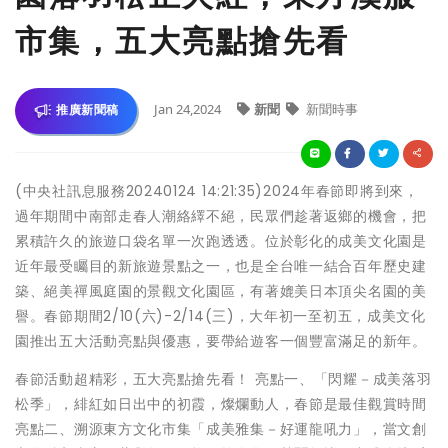
市集，五大亮點搶先看
Jan 24,2024
新聞
新聞時事
推廣新聞稿
(中央社訊息服務20240124 14:21:35)2024年春節即將到來，
過年期間中南部走春人潮絡繹不絕，民眾們趁著返鄉的機會，把
累積許久的旅遊口袋名單一次跑透透。位於彰化的成美文化園是
近年最受矚目的新旅遊景點之一，也是全台唯一結合百年歷史建
築、絕美禪風庭園的景觀文化園區，有著媲美日本頂尖名園的美
譽。春節期間2/10(六)-2/14(三)，大年初一至初五，成美文化
園推出五大活動亮點與優惠，要帶給遊客一個豐富滿足的新年。
春節活動超精彩，五大亮點搶先看！ 亮點一、「閃耀－成美落羽
松季」，緋紅如日出中的初霞，燦爛動人，春節是最佳觀賞時間
亮點二、溯源東方文化市集「成美雅集－好運龍吼力」，當文創