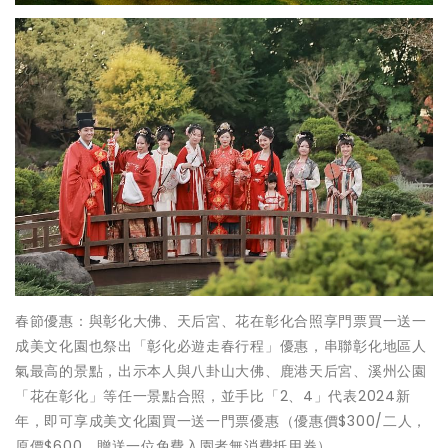
春節優惠：與彰化大佛、天后宮、花在彰化合照享門票買一送一
成美文化園也祭出「彰化必遊走春行程」優惠，串聯彰化地區人
氣最高的景點，出示本人與八卦山大佛、鹿港天后宮、溪州公園
「花在彰化」等任一景點合照，並手比「2、4」代表2024新
年，即可享成美文化園買一送一門票優惠（優惠價$300/二人，
原價$600，贈送一位免費入園者無消費抵用券）。