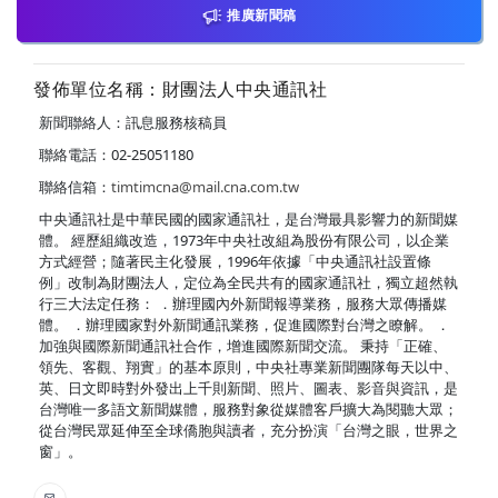
推廣新聞稿
發佈單位名稱：財團法人中央通訊社
新聞聯絡人：訊息服務核稿員
聯絡電話：02-25051180
聯絡信箱：
timtimcna@mail.cna.com.tw
中央通訊社是中華民國的國家通訊社，是台灣最具影響力的新聞媒
體。 經歷組織改造，1973年中央社改組為股份有限公司，以企業
方式經營；隨著民主化發展，1996年依據「中央通訊社設置條
例」改制為財團法人，定位為全民共有的國家通訊社，獨立超然執
行三大法定任務： ．辦理國內外新聞報導業務，服務大眾傳播媒
體。 ．辦理國家對外新聞通訊業務，促進國際對台灣之瞭解。 ．
加強與國際新聞通訊社合作，增進國際新聞交流。 秉持「正確、
領先、客觀、翔實」的基本原則，中央社專業新聞團隊每天以中、
英、日文即時對外發出上千則新聞、照片、圖表、影音與資訊，是
台灣唯一多語文新聞媒體，服務對象從媒體客戶擴大為閱聽大眾；
從台灣民眾延伸至全球僑胞與讀者，充分扮演「台灣之眼，世界之
窗」。