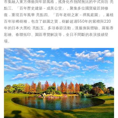
市集融入東方傳藝與年節風格，搖身化作熱鬧無比的中式街坊 亮
點三、「百年歷史建築－成美公堂」，聚集多位國寶級匠師修
復．重現百年風華 亮點四、「百年老樹之家－禪風庭園」，遍植
百年珍稀樹種，包含了鎮園之寶，樹齡超過550年的紫檀與220
年的日本大黑松 亮點五、多項春節活動，漢服換裝體驗、羅黏香
彩繪、春聯拓印、園區導覽解說等，全日不間斷的表演接續登
場。