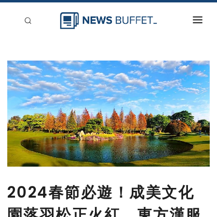
回到首頁
新聞稿分類
登入
刊登
2024春節必遊！成美文化
園落羽松正火紅，東方漢服