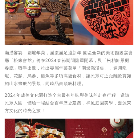
滿漢饗宴，圍爐年菜，滿腹滿足過新年 園區全新的美術館級宴會
廳「松緣會館」將在2024春節期間隆重開幕，與「松柏軒景觀
餐廳」聯手出擊，推出專屬年菜菜單「圍爐滿漢集」，運用龍
蝦、花膠、烏參、鮑魚等多項高級食材，讓民眾可近距離欣賞宛
如山水畫般的景觀，同時品嘗頂級料理。
2024年成美文化園打造全台最有年味與美味的走春行程，邀請
民眾入園，體驗一場結合百年歷史建築，禪風庭園美學，溯源東
方文化的時光之旅！