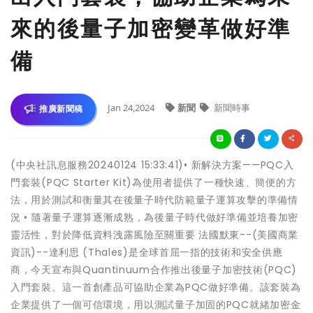
來的後量子加密變革做好準
備
Jan 24,2024
新聞
新聞時事
推廣新聞稿
(中央社訊息服務20240124 15:33:41)• 新解決方案——PQC入
門套裝(PQC Starter Kit)為使用者提供了一種快速、簡便的方
法，用於測試和衡量其在後量子時代防範量子運算攻擊的準備情
況 • 隨著量子運算逐漸成熟，為後量子時代做好準備並培養加密
靈活性，對於降低資料洩露風險至關重要 法國默東--(美國商業
資訊)--達利思 (Thales)是全球首屈一指的技術和安全供應
商，今天宣布與Quantinuum合作推出後量子加密技術(PQC)
入門套裝。這一首創產品可協助企業為PQC做好準備。該套裝為
企業提供了一個可信環境，用以測試量子加固的PQC就緒加密金