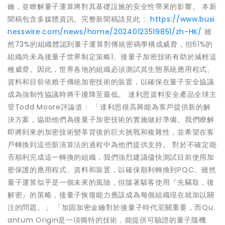
鑰，並瞭解量子運算將對其基礎設施的安全性帶來的影響。 本新
聞稿包含多媒體資訊。完整新聞稿請見此：
https://www.busi
nesswire.com/news/home/20240123519851/zh-HK/
雖
然73%的組織體認到量子運算對傳統密碼學構成威脅，但61%的
組織尚未為後量子世界制定策略1。後量子加密技術有助於減輕這
種威脅。因此，世界各地的組織必須測試其生態系統應用程式、
資料和目前依賴于傳統加密技術的裝置，以確保在量子安全協議
成為強制性協議時將干擾降至最低。 達利思資料安全產品全球主
管Todd Moore評論道： 「達利思很高興能為客戶提供新的解
決方案，協助他們為後量子加密技術的實施做好準備。我們瞭解
即將到來的加密技術變革背後的巨大挑戰和複雜性，並希望在客
戶轉換到這些新演算法的過程中為他們提供支持。 對於不確定能
否順利完成這一轉換的組織，我們強烈建議儘快測試目前使用加
密保護的應用程式、資料和裝置，以確保順利轉換到PQC。雖然
量子運算似乎是一個未來的風險，但隨著駭客使用『先竊取，後
解密』的策略，後量子恢復能力應該成為每個組織現在就加以關
注的問題。」 「加固加密金鑰對於後量子時代至關重要，而Qu
antum Origin是一項獨特的技術，能提供可驗證的量子隨機