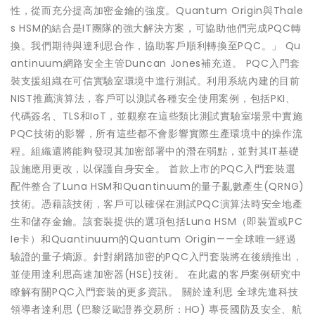
性，從而充分提高加密金鑰的強度。Quantum Origin與Thale
s HSM的結合是IT團隊的強大解決方案，可協助他們完成PQC轉
換。我們期待與達利思合作，協助客戶順利轉換至PQC。」 Qu
antinuum網路安全主管Duncan Jones補充道。 PQC入門套
裝支援組織在可信實驗室環境中進行測試。利用系統內建的目前
NIST推薦演算法，客戶可以測試各種安全使用案例，包括PKI、
代碼簽名、TLS和IoT，並觀察在這些類比測試實驗室場景中實施
PQC技術的影響，所有這些都不會影響實際生產環境中的操作流
程。組織還將能夠發現其加密部署中的潛在弱點，並對其IT基礎
設施應用更改，以保護自身安全。 首款上市的PQC入門套裝選
配件整合了Luna HSM和Quantinuum的量子亂數產生(QRNG)
技術。憑藉該技術，客戶可以確保在測試PQC演算法時安全地產
生和儲存金鑰。該套裝提供的選項包括Luna HSM（即裝置或PC
Ie卡）和Quantinuum的Quantum Origin——全球唯一經過
驗證的量子熵源。針對網路加密的PQC入門套裝將在後續推出，
並使用達利思高速加密器(HSE)技術。 在此處的客戶案例研究中
瞭解有關PQC入門套裝的更多資訊。 關於達利思 全球先進科技
領導者達利思 (巴黎泛歐證券交易所：HO) 專長國防及安全、航