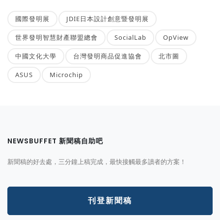
國際發明展
JDIE日本設計創意暨發明展
世界發明智慧財產聯盟總會
SocialLab
OpView
中國文化大學
台灣發明商品促進協會
北市圖
ASUS
Microchip
NEWSBUFFET 新聞稿自助吧
新聞稿的好去處，三分鐘上稿完成，最快接觸最多讀者的方案！
刊登新聞稿