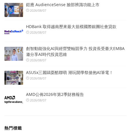
鎧應 AudienceSense 臉部辨識功能上市
2026/08/07
HDBank 取得越南歷來最大規模國際銀團社會貸款
2026/08/07
創智動能強化AI與經營雙軸競爭力 投資長受臺大EMBA
邀分享AI時代投資思維
2026/08/07
ASUSx三麗鷗耍酷聯萌 潮玩開學祭搶抱AI筆電！
2026/08/07
AMD公佈2026年第2季財務報告
2026/08/07
熱門標籤