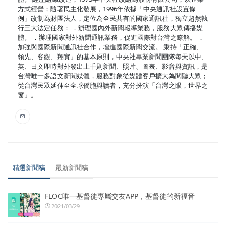
方式經營；隨著民主化發展，1996年依據「中央通訊社設置條
例」改制為財團法人，定位為全民共有的國家通訊社，獨立超然執
行三大法定任務： ．辦理國內外新聞報導業務，服務大眾傳播媒
體。 ．辦理國家對外新聞通訊業務，促進國際對台灣之瞭解。 ．
加強與國際新聞通訊社合作，增進國際新聞交流。 秉持「正確、
領先、客觀、翔實」的基本原則，中央社專業新聞團隊每天以中、
英、日文即時對外發出上千則新聞、照片、圖表、影音與資訊，是
台灣唯一多語文新聞媒體，服務對象從媒體客戶擴大為閱聽大眾；
從台灣民眾延伸至全球僑胞與讀者，充分扮演「台灣之眼，世界之
窗」。
精選新聞稿
最新新聞稿
FLOC唯一基督徒專屬交友APP，基督徒的新福音
2021/03/29