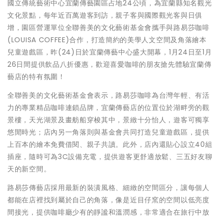
國立傳統藝術中心宜蘭傳藝園區占地24公頃，為宜蘭縣知名觀光
文化景點，每年近百萬遊客到訪，親子客與國際觀光客與日俱
增，園區營運單位全聯善美的文化藝術基金會攜手與路易莎咖啡
(LOUISA COFFEE)合作，打造簡約的美學人文空間及角落繪本
兒童遊戲區，昨(24)日於宜蘭傳藝中心盛大開幕，1月24日至1月
26日間提供飲品八折優惠，歡迎喜愛咖啡的朋友搶先體驗宜蘭傳
藝店的特有氛圍！
全聯善美的文化藝術基金會表示，路易莎咖啡為台灣年輕、有活
力的專業精品咖啡連鎖品牌，宜蘭傳藝店的位置位於湖畔旁的觀
景樓，天光湖景及畫舫船穿梭其中，景緻十分怡人，遊客可獨享
悠閒時光；店內另一角落則與基金會共同打造兒童遊戲區，提供
上百本的繪本免費借閱、親子共讀。此外，店內還貼心設立40組
插座，隨時可為3C設備充電，提供遊客更舒適放鬆、三五好友聊
天的新空間。
路易莎傳藝店採用最新的裝潢風格、細緻的空間區分，讓每個人
都能在店裡找到屬於自己的角落，像是近目仔窯的空間以低亮度
間接光，提供咖啡廳少有的靜謐和溫潤感，非常適合在旅行中放