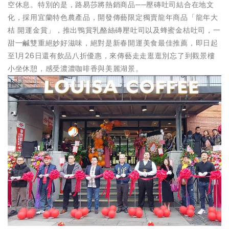
空休息。特別的是，路易莎將熱銷商品──壓磚吐司結合在地文
化，採用宜蘭特色農產品，開發傳藝限定獨賣龍年商品「龍年大
桔 開運金賞」，推出鴨賞乳酪絲磚壓吐司以及蜂蜜金桔吐司，一
甜一鹹雙重絕妙好滋味，絕對是新春開運美食最佳推薦，即日起
至1月26日還有飲品八折優惠，來傳藝走走逛逛別忘了到觀景樓
小坐休憩，感受濃濃咖啡香與美麗湖景。