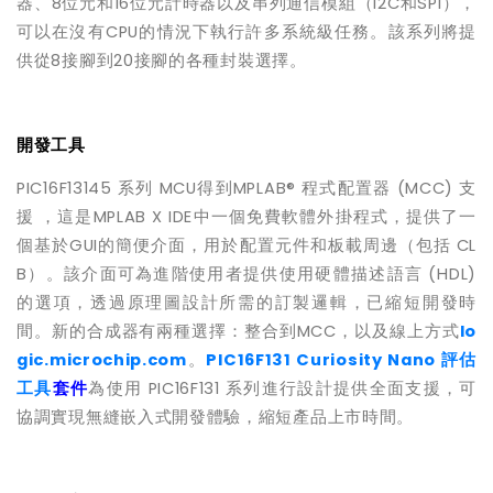
器、
8
位元和
16
位元計時器以及串列通信模組（
I2C
和
SPI
），
可以在沒有
CPU
的情況下執行許多系統級任務。該系列將提
供從
8
接腳到
20
接腳的各種封裝選擇。
開發工具
PIC16F13145
系列
MCU
得到
MPLAB®
程式配置器
(MCC)
支
援
，這是
MPLAB X IDE
中一個免費軟體外掛程式，提供了一
個基於
GUI
的簡便介面，用於配置元件和板載周邊（包括
CL
B
）。該介面可為進階使用者提供使用硬體描述語言
(HDL)
的選項，透過原理圖設計所需的訂製邏輯，已縮短開發時
間。新的合成器有兩種選擇：整合到
MCC
，以及線上方式
lo
gic.microchip.com
。
PIC16F131 Curiosity Nano
評估
工具
套件
為使用
PIC16F131
系列進行設計提供全面支援，可
協調實現無縫嵌入式開發體驗，縮短產品上市時間。