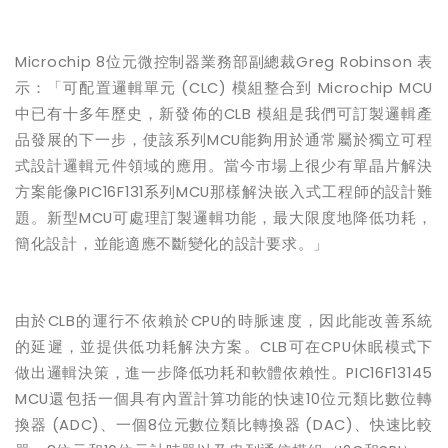
Microchip 8
位元微控制器業務部副總裁
Greg Robinson
表
示：「可配置邏輯單元
(CLC)
模組整合到
Microchip MCU
中已有十多年歷史，新發佈的
CLB
模組是我們可訂製邏輯產
品發展的下一步，使該系列
MCU
能夠用於通常屬於獨立可程
式設計邏輯元件領域的應用。當今市場上很少有單晶片解決
方案能像
PIC16F131
系列
MCU
那樣解決嵌入式工程師的設計難
題。新型
MCU
可處理訂製邏輯功能，最大限度地降低功耗，
簡化設計，並能適應不斷變化的設計要求。」
由於
CLB
的運行不依賴於
CPU
的時脈速度，因此能改善系統
的延遲，並提供低功耗解決方案。
CLB
可在
CPU
休眠模式下
做出邏輯決策，進一步降低功耗和軟體依賴性。
PIC16F13145
MCU
還包括一個具有內置計算功能的快速
10
位元類比數位轉
換器
(ADC)
、一個
8
位元數位類比轉換器
(DAC)
、快速比較