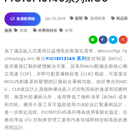
Jan 25,2024
新聞
新聞時事
商品與
推廣新聞稿
服務
商業
科學與科技
科學
為了滿足嵌入式應用日益增長的客製化需求，
Microchip Te
chnology Inc.
推出
PIC16F13145
系列
微控制器
(MCU)
，
提供量身訂製的硬體解決方案。該系列
MCU
配備全新核心獨
立周邊
(CIP)
，亦即可配置邏輯區塊
(CLB)
模組，可直接在
MCU
內創建基於硬體的訂製組合邏輯功能。由於整合到
MC
U
，
CLB
使設計人員能夠優化嵌入式控制系統的速度和回應時
間，無需外部邏輯元件，進而降低了物料清單
(BOM)
成本
和功耗。圖形介面工具可協助使用
CLB
綜合訂製邏輯設計，
進一步簡化流程。
PIC16F13145
系列專為使用客製化協定、任
務排序或
I/O
控制來管理工業和汽車領域即時控制系統的應
用而設計。