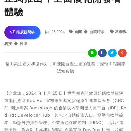
體驗
Jan 25,2024
新聞
新聞時事
科學與
推廣新聞稿
科技
科學
藉由高生產力和協作力，加速開發至生產的進程，減輕工程團隊
認知負擔
【台北訊，2024 年 1 月 25 日】世界領先開放原始碼軟體解決
方案供應商 Red Hat 宣布推出基於雲端原生運算基金會（CNC
F）開源專案 Backstage 的企業級內部開發人員平台（IDP）Re
d Hat Developer Hub，其包含自助服務入口、標準化軟體範
本、動態外掛插件管理、企業角色存取控制（RBAC），以及進
階支援，旨在以工具和功能協助企業克服 DevOps 瓶頸，並解