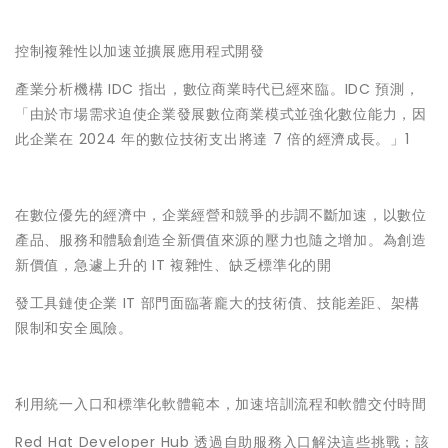
控制複雜性以加速並擴展應用程式開發
產業分析機構 IDC 指出，數位商業時代已經來臨。IDC 預測，
「由於市場需求迫使企業發展數位商業模式並強化數位能力，因
此企業在 2024 年的數位技術支出將達 7 倍的經濟成長。」1
在數位優先的經濟中，企業經營和競爭的步調不斷加速，以數位
產品、服務和體驗創造全新價值來源的壓力也隨之增加。為創造
新價值，急遽上升的 IT 複雜性、缺乏標準化的開
發工具鏈使企業 IT 部門面臨著龐大的技術債、技能差距、架構
限制和安全風險。
利用統一入口和標準化軟體範本，加速培訓流程和軟體交付時間
Red Hat Developer Hub 透過自助服務入口解決這些挑戰；該