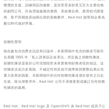
獲獎的支援、訓練與諮詢服務，是深受眾多財星五百大企業信賴
的顧問公司。作為雲端服務供應商、系統整合商、應用程式開發
商、客戶與開放原始碼社群的策略夥伴，Red Hat 能幫助企業為
數位時代做好準備。
前瞻性聲明
除此處包含的歷史訊息和討論外，本新聞稿中包含的陳述可能符
合美國 1995 年「私人證券訴訟改革法」所定義之前瞻性陳述。
前瞻性陳述是基於公司現階段對未來業務和財務表現的假設。這
些陳述涉及許多風險、不確定性和其他可能導致與實際結果出現
重大差異的因素。本新聞稿中的任何前瞻性陳述僅在發布之日起
生效。除法律要求外，Red Hat 公司不承擔更新或修訂任何前瞻
性陳述的義務。
Red Hat、Red Hat logo 及 OpenShift 為 Red Hat 或其子公