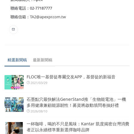
聯絡電話：02-77187777
聯絡信箱：
TA2@apexpr.com.tw
精選新聞稿
最新新聞稿
FLOC唯一基督徒專屬交友APP，基督徒的新福音
2021/03/29
石墨點穴最快解法GenerStand推「生物能電池」一機
多用健康兼顧能源韌性！募資將啟動填問卷抽好禮
2026/08/10
一杯咖啡，喝的不只是風味：Kantar 凱度揭密台灣消費
者正以永續標準重新選擇咖啡品牌