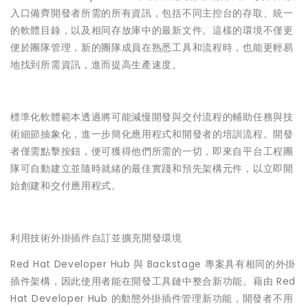
入口備齊開發者所需的所有資訊，包括不同主控台的存取、統一
的軟體目錄，以及相同存放庫中的最新文件。這樣的環境不僅更
便於團隊管理，新的團隊成員在熟悉工具和流程時，也能更輕易
地找到所需資訊，進而提高生產速度。
標準化軟體範本透過將可能減慢開發與交付流程的輔助任務與技
術細節抽象化，進一步簡化應用程式和開發者的培訓流程。開發
者僅需點擊按鈕，便可獲得他們所需的一切，即來自平台工程團
隊可自動建立並隨時就緒的最佳實踐和預先架構元件，以立即開
始創建和交付應用程式。
利用技術外掛插件自訂並擴充開發環境
Red Hat Developer Hub 與 Backstage 專案具有相同的外掛
插件架構，因此使用者能在開發工具鏈中整合新功能。藉由 Red
Hat Developer Hub 的動態外掛插件管理新功能，開發者不用