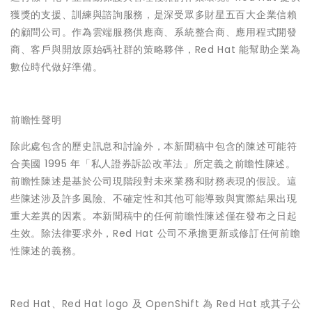
獲獎的支援、訓練與諮詢服務，是深受眾多財星五百大企業信賴
的顧問公司。作為雲端服務供應商、系統整合商、應用程式開發
商、客戶與開放原始碼社群的策略夥伴，Red Hat 能幫助企業為
數位時代做好準備。
前瞻性聲明
除此處包含的歷史訊息和討論外，本新聞稿中包含的陳述可能符
合美國 1995 年「私人證券訴訟改革法」所定義之前瞻性陳述。
前瞻性陳述是基於公司現階段對未來業務和財務表現的假設。這
些陳述涉及許多風險、不確定性和其他可能導致與實際結果出現
重大差異的因素。本新聞稿中的任何前瞻性陳述僅在發布之日起
生效。除法律要求外，Red Hat 公司不承擔更新或修訂任何前瞻
性陳述的義務。
Red Hat、Red Hat logo 及 OpenShift 為 Red Hat 或其子公