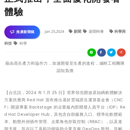
體驗
Jan 25,2024
新聞
新聞時事
科學與
推廣新聞稿
科技
科學
藉由高生產力和協作力，加速開發至生產的進程，減輕工程團隊
認知負擔
【台北訊，2024 年 1 月 25 日】世界領先開放原始碼軟體解決
方案供應商 Red Hat 宣布推出基於雲端原生運算基金會（CNC
F）開源專案 Backstage 的企業級內部開發人員平台（IDP）Re
d Hat Developer Hub，其包含自助服務入口、標準化軟體範
本、動態外掛插件管理、企業角色存取控制（RBAC），以及進
階支援，旨在以工具和功能協助企業克服 DevOps 瓶頸，並解