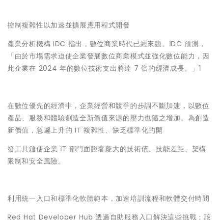
控制複雜性以加速並擴展應用程式開發
產業分析機構 IDC 指出，數位商業時代已經來臨。IDC 預測，
「由於市場需求迫使企業發展數位商業模式並強化數位能力，因
此企業在 2024 年的數位技術支出將達 7 倍的經濟成長。」1
在數位優先的經濟中，企業經營和競爭的步調不斷加速，以數位
產品、服務和體驗創造全新價值來源的壓力也隨之增加。為創造
新價值，急遽上升的 IT 複雜性、缺乏標準化的開
發工具鏈使企業 IT 部門面臨著龐大的技術債、技能差距、架構
限制和安全風險。
利用統一入口和標準化軟體範本，加速培訓流程和軟體交付時間
Red Hat Developer Hub 透過自助服務入口解決這些挑戰；該