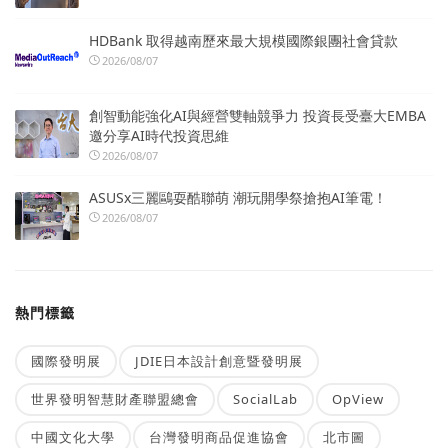
HDBank 取得越南歷來最大規模國際銀團社會貸款
2026/08/07
創智動能強化AI與經營雙軸競爭力 投資長受臺大EMBA
邀分享AI時代投資思維
2026/08/07
ASUSx三麗鷗耍酷聯萌 潮玩開學祭搶抱AI筆電！
2026/08/07
熱門標籤
國際發明展
JDIE日本設計創意暨發明展
世界發明智慧財產聯盟總會
SocialLab
OpView
中國文化大學
台灣發明商品促進協會
北市圖