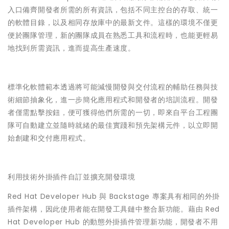
入口備齊開發者所需的所有資訊，包括不同主控台的存取、統一
的軟體目錄，以及相同存放庫中的最新文件。這樣的環境不僅更
便於團隊管理，新的團隊成員在熟悉工具和流程時，也能更輕易
地找到所需資訊，進而提高生產速度。
標準化軟體範本透過將可能減慢開發與交付流程的輔助任務與技
術細節抽象化，進一步簡化應用程式和開發者的培訓流程。開發
者僅需點擊按鈕，便可獲得他們所需的一切，即來自平台工程團
隊可自動建立並隨時就緒的最佳實踐和預先架構元件，以立即開
始創建和交付應用程式。
利用技術外掛插件自訂並擴充開發環境
Red Hat Developer Hub 與 Backstage 專案具有相同的外掛
插件架構，因此使用者能在開發工具鏈中整合新功能。藉由 Red
Hat Developer Hub 的動態外掛插件管理新功能，開發者不用