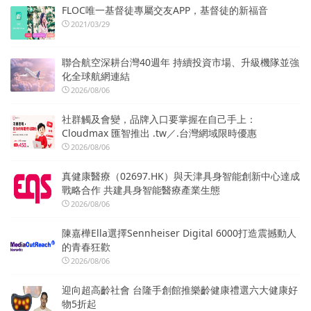
FLOC唯一基督徒專屬交友APP，基督徒的新福音
2021/03/29
聯合航空深耕台灣40週年 持續投資市場、升級機隊並強
化全球航網連結
2026/08/06
社群觸及會變，品牌入口要掌握在自己手上：
Cloudmax 匯智推出 .tw／.台灣網域限時優惠
2026/08/06
真健康醫療（02697.HK）與天津具身智能創新中心達成
戰略合作 共建具身智能醫療產業生態
2026/08/06
陳嘉樺Ella選擇Sennheiser Digital 6000打造震撼動人
的青春狂歡
2026/08/06
迎向超高齡社會 台隆手創館推樂齡健康禮選六大健康好
物5折起