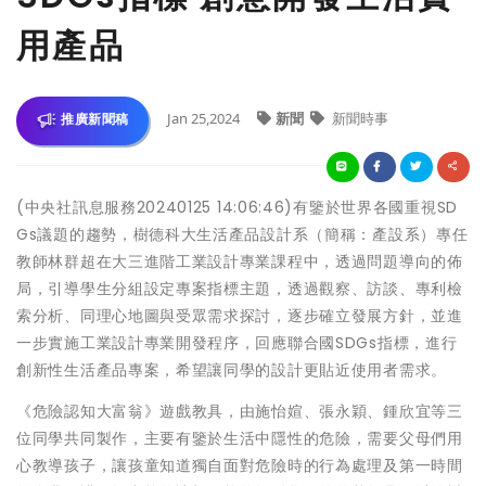
用產品
Jan 25,2024
新聞
新聞時事
推廣新聞稿
(中央社訊息服務20240125 14:06:46)有鑒於世界各國重視SD
Gs議題的趨勢，樹德科大生活產品設計系（簡稱：產設系）專任
教師林群超在大三進階工業設計專業課程中，透過問題導向的佈
局，引導學生分組設定專案指標主題，透過觀察、訪談、專利檢
索分析、同理心地圖與受眾需求探討，逐步確立發展方針，並進
一步實施工業設計專業開發程序，回應聯合國SDGs指標，進行
創新性生活產品專案，希望讓同學的設計更貼近使用者需求。
《危險認知大富翁》遊戲教具，由施怡媗、張永穎、鍾欣宜等三
位同學共同製作，主要有鑒於生活中隱性的危險，需要父母們用
心教導孩子，讓孩童知道獨自面對危險時的行為處理及第一時間