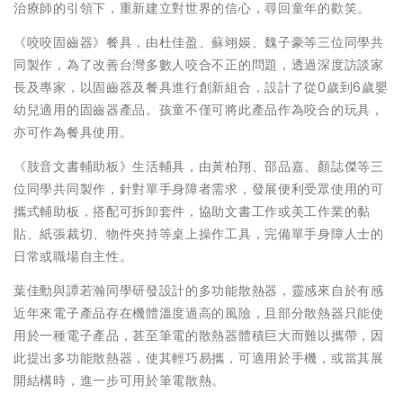
治療師的引領下，重新建立對世界的信心，尋回童年的歡笑。
《咬咬固齒器》餐具，由杜佳盈、蘇翊媖、魏子豪等三位同學共
同製作，為了改善台灣多數人咬合不正的問題，透過深度訪談家
長及專家，以固齒器及餐具進行創新組合，設計了從0歲到6歲嬰
幼兒適用的固齒器產品。孩童不僅可將此產品作為咬合的玩具，
亦可作為餐具使用。
《肢音文書輔助板》生活輔具，由黃柏翔、邵品嘉、顏誌傑等三
位同學共同製作，針對單手身障者需求，發展便利受眾使用的可
攜式輔助板，搭配可拆卸套件，協助文書工作或美工作業的黏
貼、紙張裁切、物件夾持等桌上操作工具，完備單手身障人士的
日常或職場自主性。
葉佳勳與譚若瀚同學研發設計的多功能散熱器，靈感來自於有感
近年來電子產品存在機體溫度過高的風險，且部分散熱器只能使
用於一種電子產品，甚至筆電的散熱器體積巨大而難以攜帶，因
此提出多功能散熱器，使其輕巧易攜，可適用於手機，或當其展
開結構時，進一步可用於筆電散熱。