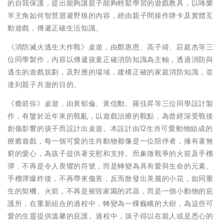
的自我保護，提出能夠讓親子能夠輕鬆學習的遊戲教具，以咘樂
羊主角如何智慧迴避野狼的內容，經由親子間操作牌卡及實體互
動遊戲，傳遞正確生活知識。
《消防滅火逃生大作戰》桌遊，由鄭惠恩、高子靖、莊庭杰等三
位同學製作，內容以傳遞孩童正確消防知識為主軸，透過消防與
逃生的遊戲規劃，及對應的場域，建構正確的家庭消防知識，並
達到親子共遊的目的。
《癒箭你》桌遊，由黃郁倫、黃信勳、羅佳昇等三位同學設計製
作，有鑒於近年來的戰亂，以遊戲治療的觀點，為曾經深受戰後
創傷影響的孩子而設計出桌遊。本設計由12生肖可愛動物組成的
療癒遊戲，每一個可愛的生肖動物都像是一位陪伴者，擁有著無
窮的愛心，為孩子提供著安慰和支持。而象徵戰爭的火箭及手榴
彈，不再是令人畏懼的符號，而是轉變為具有愛與生命的元素。
手榴彈爆炸後，不再帶來傷害，反而散發出美麗的小花，如同重
生的契機。火箭，不再是摧毀家園的武器，而是一個小動物的庇
護所，在重新組合的過程中，轉變為一棵巍峨的大樹，為這些可
愛的生靈提供溫馨的庇護。過程中，孩子得以在親人或是悉心的