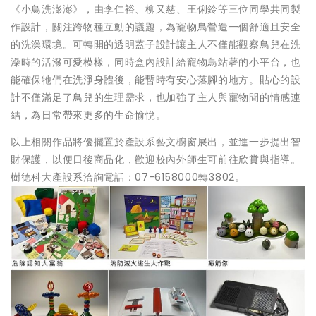
《小鳥洗澎澎》，由李仁裕、柳又慈、王俐鈴等三位同學共同製
作設計，關注跨物種互動的議題，為寵物鳥營造一個舒適且安全
的洗澡環境。可轉開的透明蓋子設計讓主人不僅能觀察鳥兒在洗
澡時的活潑可愛模樣，同時盒內設計給寵物鳥站著的小平台，也
能確保牠們在洗淨身體後，能暫時有安心落腳的地方。貼心的設
計不僅滿足了鳥兒的生理需求，也加強了主人與寵物間的情感連
結，為日常帶來更多的生命愉悅。
以上相關作品將優擺置於產設系藝文櫥窗展出，並進一步提出智
財保護，以便日後商品化，歡迎校內外師生可前往欣賞與指導。
樹德科大產設系洽詢電話：07-6158000轉3802。