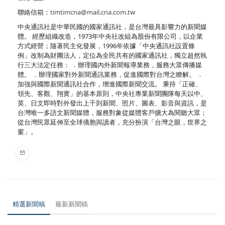
聯絡信箱：
timtimcna@mail.cna.com.tw
中央通訊社是中華民國的國家通訊社，是台灣最具影響力的新聞媒
體。 經歷組織改造，1973年中央社改組為股份有限公司，以企業
方式經營；隨著民主化發展，1996年依據「中央通訊社設置條
例」改制為財團法人，定位為全民共有的國家通訊社，獨立超然執
行三大法定任務： ．辦理國內外新聞報導業務，服務大眾傳播媒
體。 ．辦理國家對外新聞通訊業務，促進國際對台灣之瞭解。 ．
加強與國際新聞通訊社合作，增進國際新聞交流。 秉持「正確、
領先、客觀、翔實」的基本原則，中央社專業新聞團隊每天以中、
英、日文即時對外發出上千則新聞、照片、圖表、影音與資訊，是
台灣唯一多語文新聞媒體，服務對象從媒體客戶擴大為閱聽大眾；
從台灣民眾延伸至全球僑胞與讀者，充分扮演「台灣之眼，世界之
窗」。
精選新聞稿
最新新聞稿