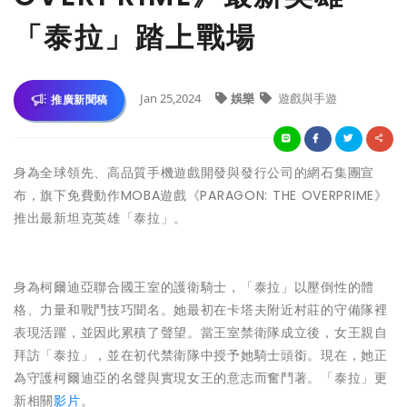
「泰拉」踏上戰場
Jan 25,2024
娛樂
遊戲與手遊
推廣新聞稿
身為全球領先、高品質手機遊戲開發與發行公司的網石集團宣
布，旗下免費動作MOBA遊戲《PARAGON: THE OVERPRIME》
推出最新坦克英雄「泰拉」。
身為柯爾迪亞聯合國王室的護衛騎士，「泰拉」以壓倒性的體
格、力量和戰鬥技巧聞名。她最初在卡塔夫附近村莊的守備隊裡
表現活躍，並因此累積了聲望。當王室禁衛隊成立後，女王親自
拜訪「泰拉」，並在初代禁衛隊中授予她騎士頭銜。現在，她正
為守護柯爾迪亞的名聲與實現女王的意志而奮鬥著。「泰拉」更
新相關
影片
。