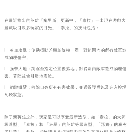
在最近推出的英雄「鮑里斯」更新中，「泰拉」一出現在遊戲大
廳就吸引眾多玩家的目光。「泰拉」的技能包括：
l 冷血攻擊：使勁揮動斧頭並旋轉一圈，對範圍內的所有敵軍造
成物理傷害。
l 強擊大地：跳躍至指定位置後落地，對範圍內敵軍造成物理傷
害。著陸後會引爆地震波。
l 銅牆鐵壁：移除自身所有有害效果，並獲得護盾以及進入控場
免疫狀態。
除了新英雄之外，玩家還可以享受最新造型，如「泰拉」的大師
級造型、「泰拉」和 「狂暴」的英雄等級造型、「潔娜」的稀有
等級造型。此外，提升訓練場和遊戲內音效旨在強化戰場上的整