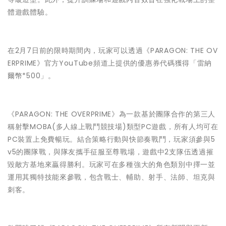
體遊戲體驗。
在2月7日前的限時期間內，玩家可以透過《PARAGON: THE OV
ERPRIME》官方YouTube頻道上提供的優惠券代碼獲得「雷納
爾幣*500」。
《PARAGON: THE OVERPRIME》為一款基於團隊合作的第三人
稱射擊MOBA(多人線上戰鬥競技場)類型PC遊戲，所有人均可在
PC裝置上免費暢玩。結合策略行動與快節奏戰鬥，玩家須參與5
v5的團隊戰，與隊友攜手征服至尊戰場，遊戲中2支隊伍透過摧
毀敵方基地來贏得勝利。玩家可在多種強大的角色類別中擇一並
運用其獨特技能來參戰，包含戰士、輔助、射手、法師、坦克與
刺客。