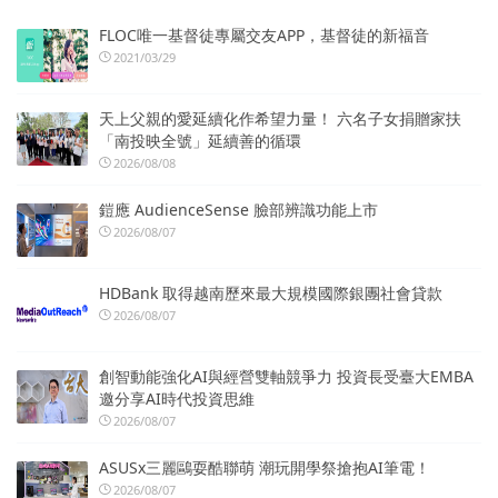
FLOC唯一基督徒專屬交友APP，基督徒的新福音
2021/03/29
天上父親的愛延續化作希望力量！ 六名子女捐贈家扶
「南投映全號」延續善的循環
2026/08/08
鎧應 AudienceSense 臉部辨識功能上市
2026/08/07
HDBank 取得越南歷來最大規模國際銀團社會貸款
2026/08/07
創智動能強化AI與經營雙軸競爭力 投資長受臺大EMBA
邀分享AI時代投資思維
2026/08/07
ASUSx三麗鷗耍酷聯萌 潮玩開學祭搶抱AI筆電！
2026/08/07