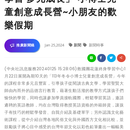
童創意成長營~小朋友的歡
樂假期
Jan 25,2024
新聞
新聞時事
推廣新聞稿
(中央社訊息服務20240125 15:28:06)救國團花蓮終身學習中心1
月22日展開為期10天的「113年冬令小博士兒童創意成長營」今年
的課程非常多元且豐富，引導孩子從閱讀古典文學，學習聖賢大
師由內而外的品德言行教育，藉著生動活潑的教學方式讓孩子們
愉快的學習，同時也讓參加學員接軌國際，輕鬆學習英語，邀請
遴聘的英語教師，均在台灣取得教授英語資格的外籍師資，讓孩
子有技巧的輕鬆學發音、自我介紹及基礎單字；另外認識文化藝
術課程，從中介紹台灣各地民俗文化與外國西方文化相比較，並
鼓勵孩子將心目中感受的台灣年節文化以彩色鉛筆畫出一幅幅美