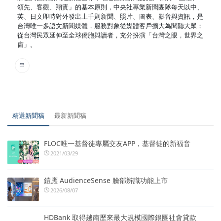
領先、客觀、翔實」的基本原則，中央社專業新聞團隊每天以中、
英、日文即時對外發出上千則新聞、照片、圖表、影音與資訊，是
台灣唯一多語文新聞媒體，服務對象從媒體客戶擴大為閱聽大眾；
從台灣民眾延伸至全球僑胞與讀者，充分扮演「台灣之眼，世界之
窗」。
精選新聞稿
最新新聞稿
FLOC唯一基督徒專屬交友APP，基督徒的新福音
2021/03/29
鎧應 AudienceSense 臉部辨識功能上市
2026/08/07
HDBank 取得越南歷來最大規模國際銀團社會貸款