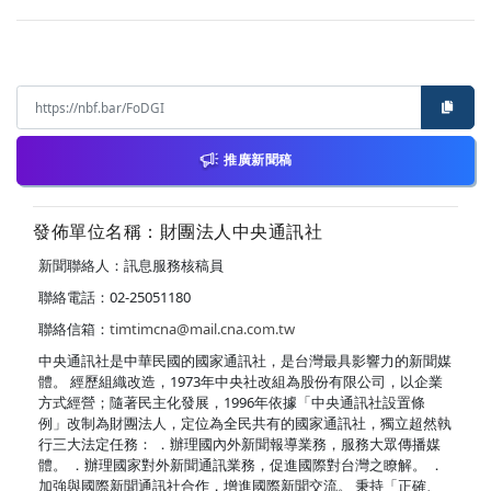
推廣新聞稿
發佈單位名稱：財團法人中央通訊社
新聞聯絡人：訊息服務核稿員
聯絡電話：02-25051180
聯絡信箱：
timtimcna@mail.cna.com.tw
中央通訊社是中華民國的國家通訊社，是台灣最具影響力的新聞媒
體。 經歷組織改造，1973年中央社改組為股份有限公司，以企業
方式經營；隨著民主化發展，1996年依據「中央通訊社設置條
例」改制為財團法人，定位為全民共有的國家通訊社，獨立超然執
行三大法定任務： ．辦理國內外新聞報導業務，服務大眾傳播媒
體。 ．辦理國家對外新聞通訊業務，促進國際對台灣之瞭解。 ．
加強與國際新聞通訊社合作，增進國際新聞交流。 秉持「正確、