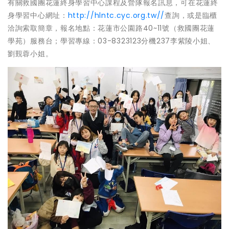
有關救國團花蓮終身學習中心課程及營隊報名訊息，可在花蓮終
身學習中心網址：
http://hlntc.cyc.org.tw//
查詢，或是臨櫃
洽詢索取簡章，報名地點：花蓮市公園路40~11號（救國團花蓮
學苑）服務台；學習專線：03-8323123分機237李紫陵小姐、
劉覲蓉小姐。