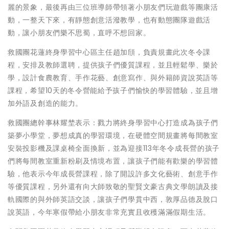
麗的景象，最後再由三位班導師帶領著小朋友們玩遊戲等團康活
動，一整天下來，有靜態創意活潑教學，也有動態團隊遊戲活
動，讓小朋友們樂不思蜀，直呼不想回家。
救國團花蓮終身學習中心區主任趙加頎，負責規畫此次冬令課
程，安排及教師選聘，提供孩子們優質課程，並且輕鬆學、樂於
學，設計食農教育、手作花藝、創意寫作、與外籍師資說英語等
課程，希望10天的冬令營能給予孩子們愉快的學習體驗，並且增
加外語及創造的能力。
救國團總幹事林耀埜表示：戮力將終身學習中心打造成為孩子們
築夢小學堂，夢想成真的學習環境，在硬體空間規畫將每間教室
安裝投影機及課桌椅全面換新，並為迎接113年冬令成長營的孩子
們將每間教室重新粉刷及情境布置，讓孩子們能有歡樂的學習體
驗，他表示今年成長營課程，除了開設許多文化藝術、創意手作
等優質課程，另外還有向大師致敬的聖賢文豪古典文學朗讀及接
軌國際的與外師英語交談，讓孩子們學貫中西，敦厚品德及脫口
說英語，今年寒假帶給小朋友非常充實且收穫滿滿假期生活。