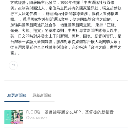
方式經營；隨著民主化發展，1996年依據「中央通訊社設置條
例」改制為財團法人，定位為全民共有的國家通訊社，獨立超然執
行三大法定任務： ．辦理國內外新聞報導業務，服務大眾傳播媒
體。 ．辦理國家對外新聞通訊業務，促進國際對台灣之瞭解。 ．
加強與國際新聞通訊社合作，增進國際新聞交流。 秉持「正確、
領先、客觀、翔實」的基本原則，中央社專業新聞團隊每天以中、
英、日文即時對外發出上千則新聞、照片、圖表、影音與資訊，是
台灣唯一多語文新聞媒體，服務對象從媒體客戶擴大為閱聽大眾；
從台灣民眾延伸至全球僑胞與讀者，充分扮演「台灣之眼，世界之
窗」。
精選新聞稿
最新新聞稿
FLOC唯一基督徒專屬交友APP，基督徒的新福音
2021/03/29