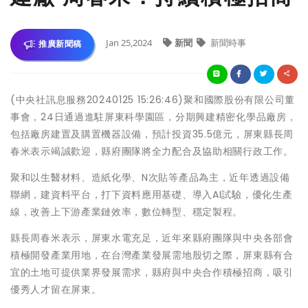
Jan 25,2024
新聞
新聞時事
推廣新聞稿
(中央社訊息服務20240125 15:26:46)聚和國際股份有限公司董
事會，24日通過進駐屏東科學園區，分期興建精密化學品廠房，
包括廠房建置及購置機器設備，預計投資35.5億元，屏東縣長周
春米表示竭誠歡迎，縣府團隊將全力配合及協助相關行政工作。
聚和以生醫材料、造紙化學、N次貼等產品為主，近年透過設備
聯網，建資料平台，打下資料應用基礎、導入AI試驗，優化生產
線，改善上下游產業鏈效率，數位轉型、穩定製程。
縣長周春米表示，屏東水電充足，近年來縣府團隊與中央各部會
積極開發產業用地，在台灣產業發展需地殷切之際，屏東縣有合
宜的土地可提供業界發展需求，縣府與中央合作積極招商，吸引
優秀人才留在屏東。