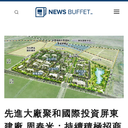
回到首頁
新聞稿分類
登入
刊登
先進大廠聚和國際投資屏東
建廠 周春米：持續積極招商