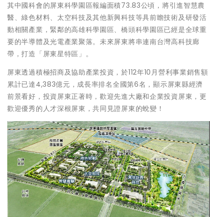
其中國科會的屏東科學園區報編面積73.83公頃，將引進智慧農
醫、綠色材料、太空科技及其他新興科技等具前瞻技術及研發活
動相關產業，緊鄰的高雄科學園區、橋頭科學園區已經是全球重
要的半導體及光電產業聚落。未來屏東將串連南台灣高科技廊
帶，打造「屏東星特區」。
屏東透過積極招商及協助產業投資，於112年10月營利事業銷售額
累計已達4,383億元，成長率排名全國第6名，顯示屏東縣經濟
前景看好，投資屏東正著時，歡迎先進大廠和企業投資屏東，更
歡迎優秀的人才深根屏東，共同見證屏東的蛻變！