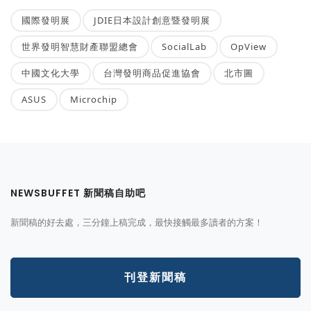
國際發明展
JDIE日本設計創意暨發明展
世界發明智慧財產聯盟總會
SocialLab
OpView
中國文化大學
台灣發明商品促進協會
北市圖
ASUS
Microchip
NEWSBUFFET 新聞稿自助吧
新聞稿的好去處，三分鐘上稿完成，最快接觸最多讀者的方案！
刊登新聞稿