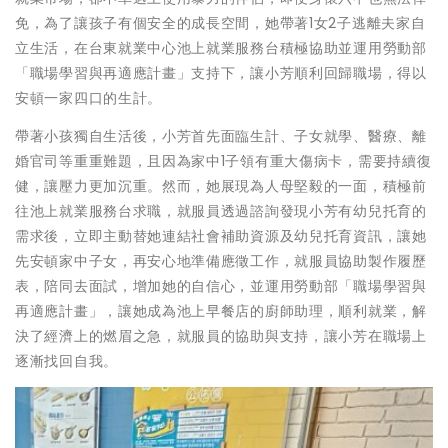
免，為了讓孩子有個安全的成長空間，她帶著1女2子逃離夫家自
立生活，在台東就業中心池上就業服務台積極協助並運用勞動部
「職場學習與再適應計畫」支持下，讓小芳順利回歸職場，得以
安頓一家四口的生計。
帶著小孩獨自生活後，小芳首先面臨生計、子女就學、醫療、離
婚官司等重重難題，且因為家中1子領有重大傷病卡，需要持續復
健，讓壓力更加沉重。然而，她展現為人母堅毅的一面，積極前
往池上就業服務台求職，就服員透過諮詢發現小芳有幼兒托育的
需求後，立即主動替她連結社會補助資源及幼兒托育資訊，讓她
先安頓家中子女，再安心地準備應徵工作，就服員協助製作履歷
表，陪同去面試，增加她的自信心，並運用勞動部「職場學習與
再適應計畫」，讓她成為池上早餐店的廚師助理，順利就業，解
決了經濟上的燃眉之急，就服員的協助與支持，讓小芳在職場上
逐漸找回自我。