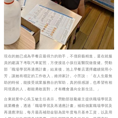
現在的她已成為早餐店最得力的助手，不僅廚藝精進，還在就服
員的建議下考取汽車駕照，方便接送小孩往返醫院做復健。勞動
部「職場學習再適應計畫」結束後，池上早餐店選擇繼續留用小
芳，讓她有穩定的工作收入，維持家計。小芳說：「在人生最無
助的時候，能接受就業服務台的幫助，真的很感謝，也希望有相
同境遇的人，都能勇敢面對，才有機會邁向全新生活。」
台東就業中心吳玉敏主任表示，勞動部鼓勵雇主提供職場學習及
就業機會，透過「職場學習及再適應計畫」補助個案職場學習及
再適應津貼，每月最高補助金額為當年度每月基本工資，以及用