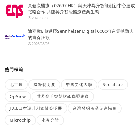
真健康醫療（02697.HK）與天津具身智能創新中心達成
戰略合作 共建具身智能醫療產業生態
2026/08/06
陳嘉樺Ella選擇Sennheiser Digital 6000打造震撼動人
的青春狂歡
2026/08/06
熱門標籤
北市圖
國際發明展
中國文化大學
SocialLab
OpView
世界發明智慧財產聯盟總會
JDIE日本設計創意暨發明展
台灣發明商品促進協會
Microchip
永春分館