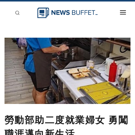
回到首頁
新聞稿分類
登入
刊登
勞動部助二度就業婦女 勇闖
職涯邁向新生活