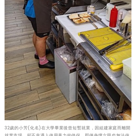
32歲的小芳(化名)在大學畢業後曾短暫就業，因組建家庭而離開
就業市場，卻不幸遇上使用暴力的伴侶，即便身懷六甲也無法倖