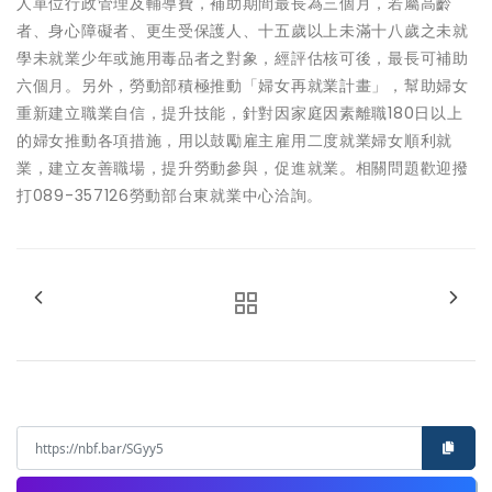
人單位行政管理及輔導費，補助期間最長為三個月，若屬高齡
者、身心障礙者、更生受保護人、十五歲以上未滿十八歲之未就
學未就業少年或施用毒品者之對象，經評估核可後，最長可補助
六個月。另外，勞動部積極推動「婦女再就業計畫」，幫助婦女
重新建立職業自信，提升技能，針對因家庭因素離職180日以上
的婦女推動各項措施，用以鼓勵雇主雇用二度就業婦女順利就
業，建立友善職場，提升勞動參與，促進就業。相關問題歡迎撥
打089-357126勞動部台東就業中心洽詢。