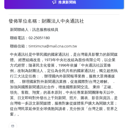
推廣新聞稿
發佈單位名稱：財團法人中央通訊社
新聞聯絡人：訊息服務核稿員
聯絡電話：02-25051180
聯絡信箱：
timtimcna@mail.cna.com.tw
中央通訊社是中華民國的國家通訊社，是台灣最具影響力的新聞媒
體。 經歷組織改造，1973年中央社改組為股份有限公司，以企業
方式經營；隨著民主化發展，1996年依據「中央通訊社設置條
例」改制為財團法人，定位為全民共有的國家通訊社，獨立超然執
行三大法定任務： ．辦理國內外新聞報導業務，服務大眾傳播媒
體。 ．辦理國家對外新聞通訊業務，促進國際對台灣之瞭解。 ．
加強與國際新聞通訊社合作，增進國際新聞交流。 秉持「正確、
領先、客觀、翔實」的基本原則，中央社專業新聞團隊每天以中、
英、日文即時對外發出上千則新聞、照片、圖表、影音與資訊，是
台灣唯一多語文新聞媒體，服務對象從媒體客戶擴大為閱聽大眾；
從台灣民眾延伸至全球僑胞與讀者，充分扮演「台灣之眼，世界之
窗」。