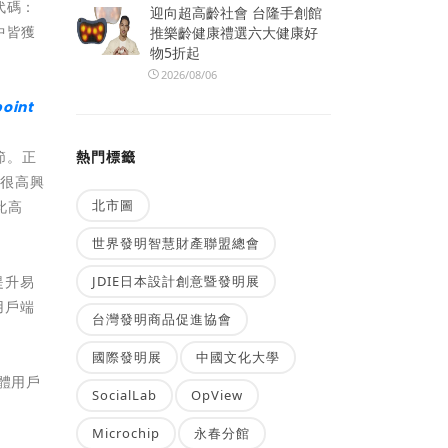
代碼：
迎向超高齡社會 台隆手創館
境中皆獲
推樂齡健康禮選六大健康好
物5折起
2026/08/06
oint
熱門標籤
節。正
們很高興
北市圖
如此高
世界發明智慧財產聯盟總會
JDIE日本設計創意暨發明展
提升易
用戶端
台灣發明商品促進協會
國際發明展
中國文化大學
實體用戶
SocialLab
OpView
Microchip
永春分館