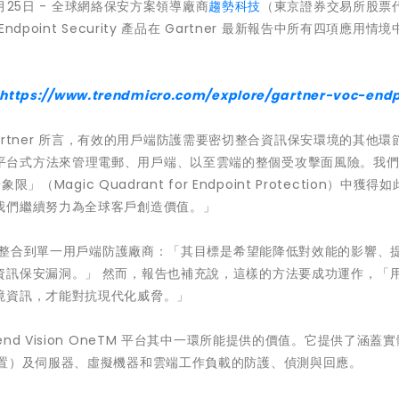
1月25日 - 全球網絡保安方案領導廠商
趨勢科技
（東京證券交易所股票
 Endpoint Security 產品在 Gartner 最新報告中所有四項應用情
https://www.trendmicro.com/explore/gartner-voc-endp
artner 所言，有效的用戶端防護需要密切整合資訊保安環境的其他環
M 應採取平台式方法來管理電郵、用戶端、以至雲端的整個受攻擊面風險。我
Magic Quadrant for Endpoint Protection）中獲得
我們繼續努力為全球客戶創造價值。」
方案整合到單一用戶端防護廠商：「其目標是希望能降低對效能的影響、
資訊保安漏洞。」 然而，報告也補充說，這樣的方法要成功運作，「
境資訊，才能對抗現代化威脅。」
end Vision OneTM 平台其中一環所能提供的價值。它提供了涵蓋
裝置）及伺服器、虛擬機器和雲端工作負載的防護、偵測與回應。