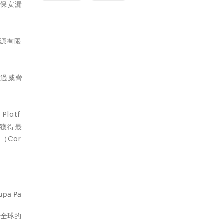
訊保安漏
資源有限
透過威脅
Platf
）中獲得最
（Cor
pa Pa
國及全球的