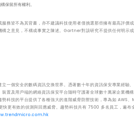
機構保留所有權利。
產品或服務皆不為其背書，亦不建議科技使用者僅挑選那些擁有最高評價
研究機構之意見，不構成事實之陳述。Gartner對該研究不提供任何明示
建立一個安全的數碼資訊交換世界。憑著數十年的資訊保安專業經驗
、裝置及用戶端的網絡資訊保安平台隨時守護著全球數十萬家企業機
科技的平台提供了各種強大的進階威脅防禦技術，專為如 AWS、Mi
野及更快更有效的偵測與回應威脅。趨勢科技共有 7500 多名員工，遍布全
w.trendmicro.com.hk