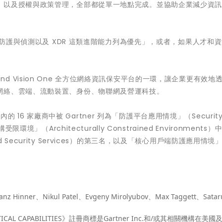
，以及授權與政策管理，全部都從單一地點完成。並協助企業減少資
心的防護與偵測以及 XDR 這類進階能力列為優先」，或者，如果人才和
rend Vision One 全方位網絡資訊保安平台的一環，讓企業更有效地
網絡、雲端、流動裝置、身份、物聯網及營運科技。
y 在報告內的 16 家廠商中被 Gartner 列為「防護平台應用情境」（Security 
境」（Architecturally Constrained Environments
ecurity Services）的第三名，以及「核心用戶端防護應用情境」
er、Nikul Patel、Evgeny Mirolyubov、Max Taggett、Sataru
AL CAPABILITIES》註冊商標是Gartner Inc.和/或其相關機構在美