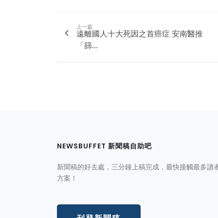
上一篇
遠離國人十大死因之首癌症 安南醫推
「篩...
NEWSBUFFET 新聞稿自助吧
新聞稿的好去處，三分鐘上稿完成，最快接觸最多讀
方案！