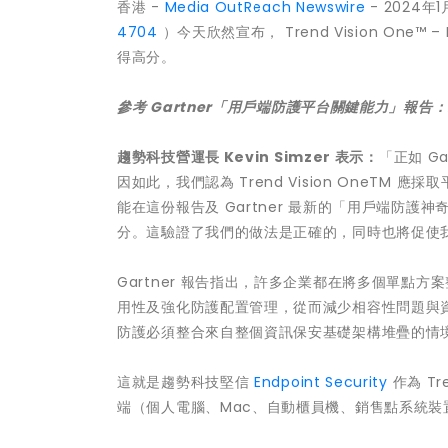
香港 -
Media OutReach Newswire
- 2024年
4704
）今天欣然宣布， Trend Vision One™ –
得高分。
參考
Gartner
「用戶端防護平台關鍵能力」報告：
趨勢科技營運長
Kevin Simzer
表示：
「正如 G
因如此，我們認為 Trend Vision OneT
能在這份報告及 Gartner 最新的「用戶端防護神奇象限」（
分。這驗證了我們的做法是正確的，同時也將促使
Gartner 報告指出，許多企業都在將多個單點
用性及強化防護配置管理，從而減少相容性問題與
防護必須整合來自整個資訊保安基礎架構堆疊的情
這就是趨勢科技堅信
Endpoint Security
作為 Tr
端（個人電腦、Mac、自動櫃員機、銷售點系統