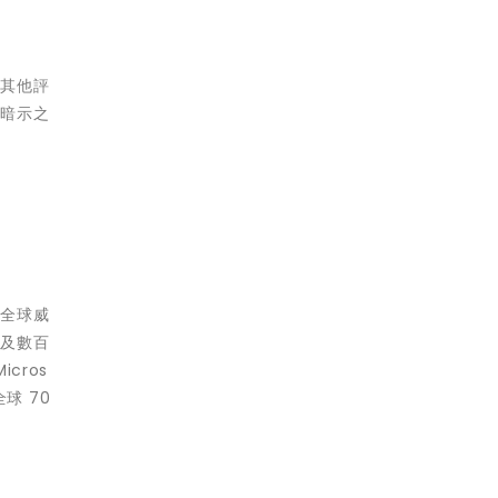
或其他評
或暗示之
、全球威
構及數百
cros
球 70