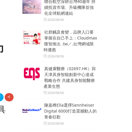
聯合航空深耕台灣40週年 持
續投資市場、升級機隊並強
化全球航網連結
2026/08/06
社群觸及會變，品牌入口要
掌握在自己手上：Cloudmax
匯智推出 .tw／.台灣網域限
力
時優惠
2026/08/06
真健康醫療（02697.HK）與
天津具身智能創新中心達成
戰略合作 共建具身智能醫療
產業生態
2026/08/06
陳嘉樺Ella選擇Sennheiser
具
Digital 6000打造震撼動人的
青春狂歡
2026/08/06