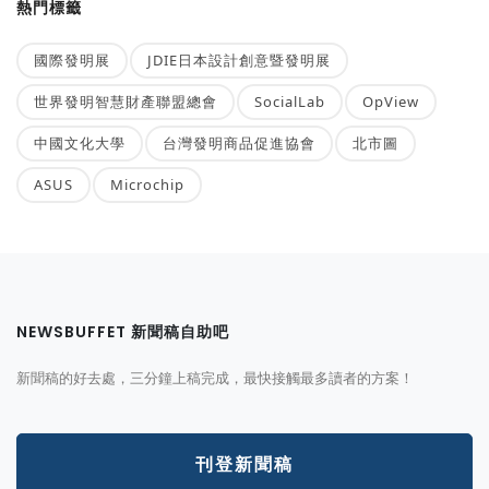
熱門標籤
國際發明展
JDIE日本設計創意暨發明展
世界發明智慧財產聯盟總會
SocialLab
OpView
中國文化大學
台灣發明商品促進協會
北市圖
ASUS
Microchip
NEWSBUFFET 新聞稿自助吧
新聞稿的好去處，三分鐘上稿完成，最快接觸最多讀者的方案！
刊登新聞稿