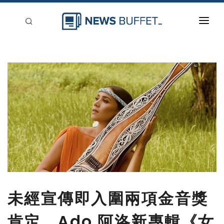
回到首頁
新聞稿分類
登入
刊登
未經宣傳即入圍兩項金音獎
肯定 Ado 阿洛新專輯《女