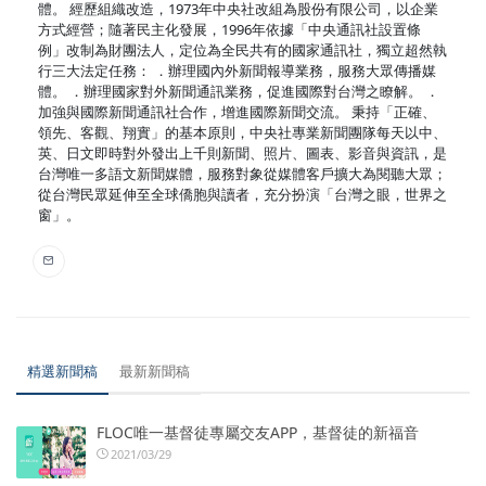
體。 經歷組織改造，1973年中央社改組為股份有限公司，以企業
方式經營；隨著民主化發展，1996年依據「中央通訊社設置條
例」改制為財團法人，定位為全民共有的國家通訊社，獨立超然執
行三大法定任務： ．辦理國內外新聞報導業務，服務大眾傳播媒
體。 ．辦理國家對外新聞通訊業務，促進國際對台灣之瞭解。 ．
加強與國際新聞通訊社合作，增進國際新聞交流。 秉持「正確、
領先、客觀、翔實」的基本原則，中央社專業新聞團隊每天以中、
英、日文即時對外發出上千則新聞、照片、圖表、影音與資訊，是
台灣唯一多語文新聞媒體，服務對象從媒體客戶擴大為閱聽大眾；
從台灣民眾延伸至全球僑胞與讀者，充分扮演「台灣之眼，世界之
窗」。
精選新聞稿
最新新聞稿
FLOC唯一基督徒專屬交友APP，基督徒的新福音
2021/03/29