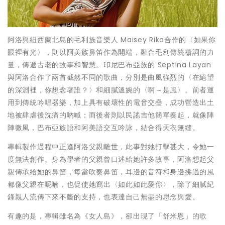
阿洛與紐西蘭北島的毛利族音樂人 Maisey Rika合作的〈如果你
眼裡有光〉，則以阿美族鼻笛作為開端，融合毛利傳統禱詞的力
量，傳遞古老的故事和智慧。印尼巴布亞族的 Septina Layan
與阿洛合作了兩首截然不同的歌曲，分別是曲風強烈的〈在絕望
的深淵裡，你想念著誰？〉和細膩溫婉的〈啊～是風〉。前者運
用到傳統吟唱器樂，加上具有破壞性的電音交疊，成功營造出土
地被肆虐後沈痛的吶喊；而後者則以民謠吉他簡單奏起，就像陣
陣微風，巴布亞族語和阿美語交互吟詠，結合得天衣無縫。
專輯製作過程中正逢阿洛父親離世，此事對她打擊甚大，令她一
度無法創作。身為學者的父親曾口述給她許多故事，阿洛想起父
親傳承給她的鼻笛，每當吹奏鼻笛，耳邊的音符和身邊拂過的風
都像父親在呢喃，也促使她寫出〈如此如此愛你〉，除了細膩紀
錄親人流傳下來不斷的支持，也表達自己無盡的思念與愛。
有趣的是，專輯雖名為《女人島》，卻出現了「舒米恩」的歌