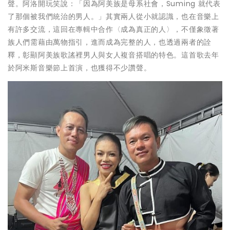
聲。阿洛開玩笑說：「因為阿美族是母系社會，Suming 就代表
了那個被我們統治的男人。」其實兩人從小就認識，也在音樂上
有許多交流，這回在專輯中合作〈成為真正的人〉，不僅象徵著
族人們需藉由萬物指引，進而成為完整的人，也透過兩者的詮
釋，彰顯阿美族歌謠裡男人與女人複音搭唱的特色。這首歌去年
於阿米斯音樂節上首演，也獲得不少讚聲。