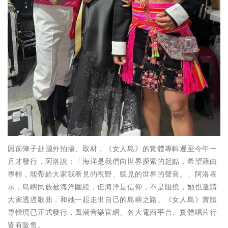
因前陣子赴國外拍攝、取材，《女人島》的實體專輯遲至今年一
月才發行，阿洛說：「海洋是我們向世界探索的起點，希望藉由
專輯，能帶給大家我看見的視野、聽見的世界的聲音。」阿洛表
示，島嶼民族被海洋圍繞，但海洋是信仰，不是阻撓，她也邀請
大家透過歌曲，和她一起走出自己的島嶼之路。《女人島》實體
專輯現已正式發行，風潮音樂官網、各大電商平台、實體唱片行
皆有販售。