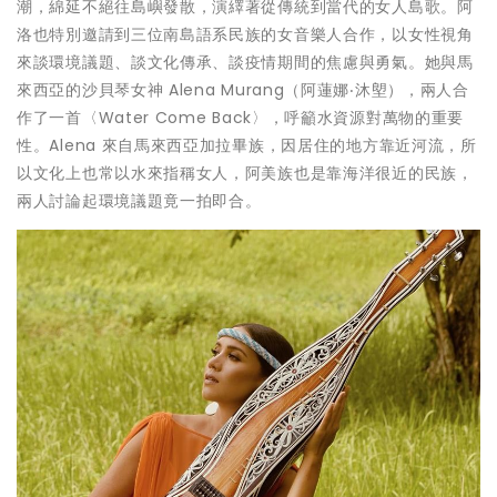
潮，綿延不絕往島嶼發散，演繹著從傳統到當代的女人島歌。阿
洛也特別邀請到三位南島語系民族的女音樂人合作，以女性視角
來談環境議題、談文化傳承、談疫情期間的焦慮與勇氣。她與馬
來西亞的沙貝琴女神 Alena Murang（阿蓮娜‧沐塱），兩人合
作了一首〈Water Come Back〉，呼籲水資源對萬物的重要
性。Alena 來自馬來西亞加拉畢族，因居住的地方靠近河流，所
以文化上也常以水來指稱女人，阿美族也是靠海洋很近的民族，
兩人討論起環境議題竟一拍即合。