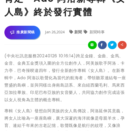
人島》終於發行實體
Jan 26,2024
新聞
新聞時事
推廣新聞稿
(中央社訊息服務20240126 10:16:14)跨足金鐘、金曲、金馬、
金音、金典五金獎項入圍的全方位創作人，阿美族歌手阿洛．卡
力亭．巴奇辣暌違四年，發行全新創作專輯《女人島》。在新專
輯中，Ado 阿洛以歌聲化為當代的航海者，帶領聽眾連結每一座
豐盛的島嶼，並與同樣出身南島語系、來自紐西蘭毛利、馬來西
亞加拉畢族、印尼巴布亞族的女音樂人，共同協力創作完成這張
以女人視角為主體的概念專輯。
專輯《女人島》發想自阿美族的女人島傳說，阿洛延伸其意義，
將女人比喻為一座座島嶼，廣大深邃的海洋就像是母親羊水，孕
育、連結千年來的古老記憶，歌聲既像是航行的紋理，又像浪