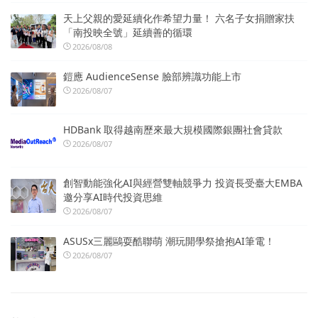
天上父親的愛延續化作希望力量！ 六名子女捐贈家扶
「南投映全號」延續善的循環
2026/08/08
鎧應 AudienceSense 臉部辨識功能上市
2026/08/07
HDBank 取得越南歷來最大規模國際銀團社會貸款
2026/08/07
創智動能強化AI與經營雙軸競爭力 投資長受臺大EMBA
邀分享AI時代投資思維
2026/08/07
ASUSx三麗鷗耍酷聯萌 潮玩開學祭搶抱AI筆電！
2026/08/07