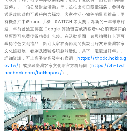
薪傳」、「伯公發財金活動」等，並推出每日限量福袋，參與者
透過趣味遊戲可獲得內含福袋、客家生活小物等的驚喜禮品，更
有機會抽中iPhone 手機、SWITCH 等大獎，為新的一年帶來好
運。年前首波宣傳至 Google 評論留言或憑客發中心消費滿額的
發票即可免費獲得精美紅包袋。在活動期間，參與拍照打卡更可
獲得特色文創禮品，歡迎大家在春節期間與親朋好友來臺灣客家
文化館觀展、看劇及體驗各項趣味活動，共下「迎龍過好年」。
詳細資訊，可上客委會客發中心官網（
https://thcdc.hakka.g
ov.tw/
）或搜尋臺灣客家文化館官方粉絲團（
https://zh-tw.f
acebook.com/hakkapark/
）。