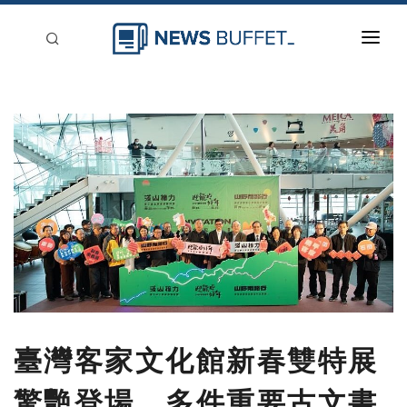
回到首頁
新聞稿分類
登入
刊登
臺灣客家文化館新春雙特展
驚艷登場 多件重要古文書