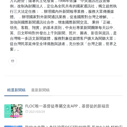
方式經營；隨著民主化發展，1996年依據「中央通訊社設置條
例」改制為財團法人，定位為全民共有的國家通訊社，獨立超然執
行三大法定任務： ．辦理國內外新聞報導業務，服務大眾傳播媒
體。 ．辦理國家對外新聞通訊業務，促進國際對台灣之瞭解。 ．
加強與國際新聞通訊社合作，增進國際新聞交流。 秉持「正確、
領先、客觀、翔實」的基本原則，中央社專業新聞團隊每天以中、
英、日文即時對外發出上千則新聞、照片、圖表、影音與資訊，是
台灣唯一多語文新聞媒體，服務對象從媒體客戶擴大為閱聽大眾；
從台灣民眾延伸至全球僑胞與讀者，充分扮演「台灣之眼，世界之
窗」。
精選新聞稿
最新新聞稿
FLOC唯一基督徒專屬交友APP，基督徒的新福音
2021/03/29