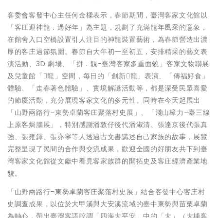
客委會客發中心主任何金樑表示，春節期間，臺灣客家文化館以
「客庄迎神龍．過好年」為主題，規劃了充滿龍年風采的意象，
在館舍入口空橋設置引人注目的神龍裝置藝術，為春節營造出濃
厚的客庄過節氛圍。春節自大年初一至初五，安排精采的藝文表
演活動、3D 劇場、「拼．靚-臺灣客家多重面貌」客家文物聯展
及兒童館「𪹚龍」空間，每日的「創新𪹚龍」表演、「傳福好食」
體驗、「走春著色體驗」、實境解謎活動等，都是深受民眾喜愛
的節慶活動，充分展現客家文化的多元性。同時在今天起展出
「山野兩路行–東勢卓蘭客庄聚落村史展」、「淺山樟力–臺三線
上原客焗腦展」，特別感謝潘敦仔後代潘淑清、張達京後代張真
強、張雍鐸、張亦寧等人透過古文書講述自己家族的故事，展覽
完整呈現了民間的合作與交流成果，歡迎全國的好朋友共下到臺
灣客家文化館從文獻中看見客家族群的開拓史及客庄經濟產業地
貌。
「山野兩路行–東勢卓蘭客庄聚落村史展」結合客發中心客庄村
史調查成果，以位於大甲溪與大安溪流域的臺中東勢與苗栗卓蘭
為軸心，帶出臺灣客語腔調「四海大平安」中的「大」（大埔客