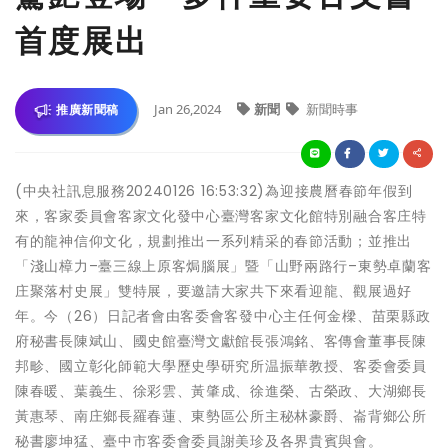
首度展出
Jan 26,2024
新聞
新聞時事
推廣新聞稿
(中央社訊息服務20240126 16:53:32)為迎接農曆春節年假到
來，客家委員會客家文化發中心臺灣客家文化館特別融合客庄特
有的龍神信仰文化，規劃推出一系列精采的春節活動；並推出
「淺山樟力–臺三線上原客焗腦展」暨「山野兩路行–東勢卓蘭客
庄聚落村史展」雙特展，要邀請大家共下來看迎龍、觀展過好
年。今（26）日記者會由客委會客發中心主任何金樑、苗栗縣政
府秘書長陳斌山、國史館臺灣文獻館長張鴻銘、客傳會董事長陳
邦畛、國立彰化師範大學歷史學研究所温振華教授、客委會委員
陳春暖、葉義生、徐彩雲、黃肇成、徐進榮、古榮政、大湖鄉長
黃惠琴、南庄鄉長羅春蓮、東勢區公所主秘林豪爵、崙背鄉公所
秘書廖坤猛、臺中市客委會委員謝美珍及各界貴賓與會。