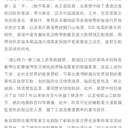
家）及「平」（饒平客家）為主題策展，在展覽中除了透過活潑
的詩歌和童謠，帶大家從「語言中認識彼此」之外，也首度展出
包括張達京、潘敦仔、東勢及卓蘭地區等多個移墾家族後代所保
存的古文書；以及客庄聚落歷經關刀山地震、921 地震的重生與
韌性。展場中還有趣味客語教學動畫及接大梨體感互動遊戲，期
帶領民眾藉本展認識大埔客家與饒平客家聚落之語言、族群互動
及區域性特色。
「淺山樟力–臺三線上原客焗腦展」 展場設計從好萊塢卓別林喜
劇帶出影響臺灣客庄傳統經濟極為重要的樟腦產業，其從上游到
下游，走向全世界的發展歷程，可看出臺灣樟腦在世界貿易的重
要性及族群互動，包括隘防生活情境場景、隘防監督所及「樟之
細路」情境營造設置，重現歷史情境軌跡。此外，展覽中特別展
示了自 1937 年以來保存至今的腦丁牌原件，以及收取山工銀契
字、栳約地圖和官印等圖像。此外，民眾可近距離觀看大溪製腦
監督所的製品受入票、腦丁工資及搬運費申約書等原件。
春節期間在臺灣客家文化館除了嶄新的客庄歷史故事特展呈現給
民眾外，為了增添年節歡樂氣氛，活動中還設有「伯公祈福客語