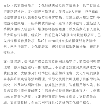
在防止店家違規濫用、文化幣轉售或兌現等措施上，除了持續進
行網路巡檢外，文化部也不斷進化，並祭出5大措施：包含藉由
後臺交易資料大數據分析監測異常交易，若違反使用規定立即停
權並停撥款項；一組手機號碼綁定一組電子郵件信箱，重新登入
手機則須輸入驗證碼，增加移轉帳號難度；以及店家或個人違規
重大即移送法辦。經統計，目前已有26家疑有違規情形店家，已
先行停權並停撥款項；540件email持有多組帳號疑有收購情
形，已先行鎖定。文化部表示，仍將持續精進防弊措施、善用科
技執法。
文化部強調，臺灣成年禮金政策從歐洲經驗學習，並依臺灣整體
環境、使用情況進行不斷地修正，不管是從類支付系統到電支消
費的進化、大數據分析精準提出產業加碼優惠、文化平權的創新
書市與庄頭劇場等活動辦理、常態化後對於可使用項目的限制與
純化，以及加強網路巡檢、數據監控密度、防範濫用等作為，都
是希望提供青年接觸藝文生活機會並持續陪伴其未來人生，也藉
由藝文消費的培養，從消費端直接用於藝文產業，支持產業永
續。文化部期盼，全民共同守護世代共好的文化成年禮金。