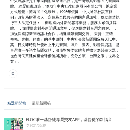
中央通訊社是中華民國的國家通訊社，是台灣最具影響力的新聞媒
體。 經歷組織改造，1973年中央社改組為股份有限公司，以企業
方式經營；隨著民主化發展，1996年依據「中央通訊社設置條
例」改制為財團法人，定位為全民共有的國家通訊社，獨立超然執
行三大法定任務： ．辦理國內外新聞報導業務，服務大眾傳播媒
體。 ．辦理國家對外新聞通訊業務，促進國際對台灣之瞭解。 ．
加強與國際新聞通訊社合作，增進國際新聞交流。 秉持「正確、
領先、客觀、翔實」的基本原則，中央社專業新聞團隊每天以中、
英、日文即時對外發出上千則新聞、照片、圖表、影音與資訊，是
台灣唯一多語文新聞媒體，服務對象從媒體客戶擴大為閱聽大眾；
從台灣民眾延伸至全球僑胞與讀者，充分扮演「台灣之眼，世界之
窗」。
精選新聞稿
最新新聞稿
FLOC唯一基督徒專屬交友APP，基督徒的新福音
2021/03/29