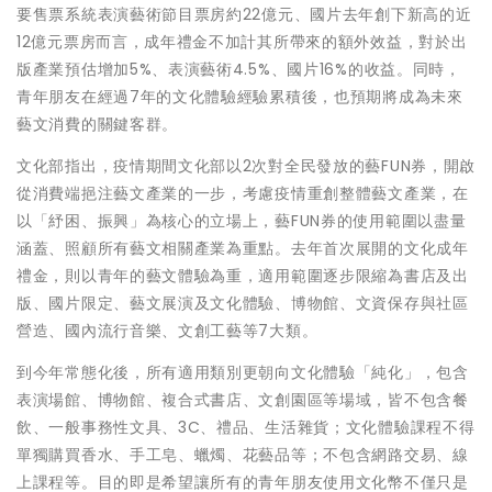
要售票系統表演藝術節目票房約22億元、國片去年創下新高的近
12億元票房而言，成年禮金不加計其所帶來的額外效益，對於出
版產業預估增加5%、表演藝術4.5%、國片16%的收益。同時，
青年朋友在經過7年的文化體驗經驗累積後，也預期將成為未來
藝文消費的關鍵客群。
文化部指出，疫情期間文化部以2次對全民發放的藝FUN券，開啟
從消費端挹注藝文產業的一步，考慮疫情重創整體藝文產業，在
以「紓困、振興」為核心的立場上，藝FUN券的使用範圍以盡量
涵蓋、照顧所有藝文相關產業為重點。去年首次展開的文化成年
禮金，則以青年的藝文體驗為重，適用範圍逐步限縮為書店及出
版、國片限定、藝文展演及文化體驗、博物館、文資保存與社區
營造、國內流行音樂、文創工藝等7大類。
到今年常態化後，所有適用類別更朝向文化體驗「純化」，包含
表演場館、博物館、複合式書店、文創園區等場域，皆不包含餐
飲、一般事務性文具、3C、禮品、生活雜貨；文化體驗課程不得
單獨購買香水、手工皂、蠟燭、花藝品等；不包含網路交易、線
上課程等。目的即是希望讓所有的青年朋友使用文化幣不僅只是