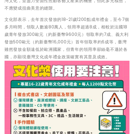
灣文化，並盡力全面性照顧各藝文產業的機會，但此多元樣態，
不應變成扭曲美意的縫隙。
文化部表示，去年首次發放的18-21歲1200點成年禮金，至今7個
多月時間，領取人數逾80萬人，領用率超過8成，相較於法國18
歲青年發放300歐元（約新臺幣9600元）領取率約7成、義大利
發放500歐元（約新臺幣16,000元）首年領取率約6成等，臺灣
雖然發放金額遠低於歐洲國家，但青年的領用率卻絲毫不遜於各
國，亦顯現臺灣文化成年禮金政策確實有其普及成效。