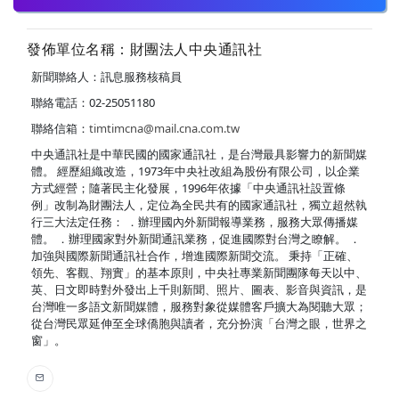
發佈單位名稱：財團法人中央通訊社
新聞聯絡人：訊息服務核稿員
聯絡電話：02-25051180
聯絡信箱：
timtimcna@mail.cna.com.tw
中央通訊社是中華民國的國家通訊社，是台灣最具影響力的新聞媒
體。 經歷組織改造，1973年中央社改組為股份有限公司，以企業
方式經營；隨著民主化發展，1996年依據「中央通訊社設置條
例」改制為財團法人，定位為全民共有的國家通訊社，獨立超然執
行三大法定任務： ．辦理國內外新聞報導業務，服務大眾傳播媒
體。 ．辦理國家對外新聞通訊業務，促進國際對台灣之瞭解。 ．
加強與國際新聞通訊社合作，增進國際新聞交流。 秉持「正確、
領先、客觀、翔實」的基本原則，中央社專業新聞團隊每天以中、
英、日文即時對外發出上千則新聞、照片、圖表、影音與資訊，是
台灣唯一多語文新聞媒體，服務對象從媒體客戶擴大為閱聽大眾；
從台灣民眾延伸至全球僑胞與讀者，充分扮演「台灣之眼，世界之
窗」。