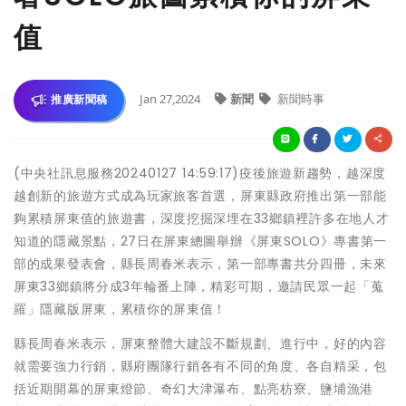
值
Jan 27,2024
新聞
新聞時事
推廣新聞稿
(中央社訊息服務20240127 14:59:17)疫後旅遊新趨勢，越深度
越創新的旅遊方式成為玩家旅客首選，屏東縣政府推出第一部能
夠累積屏東值的旅遊書，深度挖掘深埋在33鄉鎮裡許多在地人才
知道的隱藏景點，27日在屏東總圖舉辦《屏東SOLO》專書第一
部的成果發表會，縣長周春米表示，第一部專書共分四冊，未來
屏東33鄉鎮將分成3年輪番上陣，精彩可期，邀請民眾一起「蒐
羅」隱藏版屏東，累積你的屏東值！
縣長周春米表示，屏東整體大建設不斷規劃、進行中，好的內容
就需要強力行銷，縣府團隊行銷各有不同的角度、各自精采，包
括近期開幕的屏東燈節、奇幻大津瀑布、點亮枋寮、鹽埔漁港