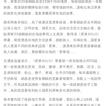
等，屏東的33個鄉鎮就是33個不同的瑰寶，每個城鎮都是一首獨
創曲，透過縣府團隊包裝行銷、整理城鎮特色，讓每位來訪屏東
的旅客化身收藏家，蒐集專屬屏東在地的故事。
縣長周春米指出，為了推廣深度屏東旅遊，屏東縣政府去年開始
以深入地方、訪問在地、感受文化、品味生活四大主軸出發，盤
點屏東33個鄉鎮的在地故事與人文風情，整理成《屏東SOLO》
專書，期望透過在地的文化故事，感動旅人、共鳴在地，讓更多
的人透過不同的視角來認識「屏東」，讓屏東的厚度透過書籍被
旅人收藏、探訪，累積屬於在地的「屏東值」。
交通旅遊處表示，《屏東SOLO》專書第一部首刷推出1000組，
第一波推廣屏北里港、高樹、鹽埔，屏中萬丹、新園、崁頂，以
及屏南枋寮、枋山、獅子、車城、牡丹共11個鄉，每本書都附上
手抄紙張，紙面是使用各鄉鎮的意象產物製作，並配上一段說明
文字，作為讀者認識每一鄉鎮的引言，每一張紙都是純手工製
作，為的就是要收到的人感受到屏東多向度的熱情。
每本書內除了收錄地方景物、店家地圖，更貼心附上QR碼，讓
民眾隨點隨出發，一書在手，旅行不愁。全系列套書將分為三年