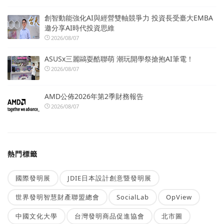
創智動能強化AI與經營雙軸競爭力 投資長受臺大EMBA
邀分享AI時代投資思維
2026/08/07
ASUSx三麗鷗耍酷聯萌 潮玩開學祭搶抱AI筆電！
2026/08/07
AMD公佈2026年第2季財務報告
2026/08/07
熱門標籤
國際發明展
JDIE日本設計創意暨發明展
世界發明智慧財產聯盟總會
SocialLab
OpView
中國文化大學
台灣發明商品促進協會
北市圖