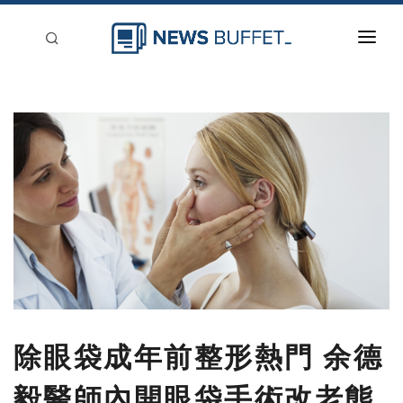
回到首頁
新聞稿分類
登入
刊登
除眼袋成年前整形熱門 余德
毅醫師內開眼袋手術改老態