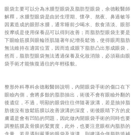
眼袋主要可以分為水腫型眼袋及脂肪型眼袋，余德毅醫師
解釋，水腫型眼袋是由於生理期、懷孕、熬夜、鼻過敏等
因素造成的眼部水腫，通常睡前少喝水、飲食清淡、眼部
按摩或是使用保養品可以得到改善；而脂肪型眼袋
主要是
下眼瞼筋膜與眼輪匝肌隨著年紀增長鬆弛，使得眼周脂肪
無法維持在適當位置，因而造成眼下脂肪凸出形成眼袋，
然而，脂肪型眼袋無法透過保養及化妝消除，必須藉由眼
袋手術才能恢復過往的年輕樣貌。
整形外科專科余德毅醫師說明，內開眼袋手術的傷口在下
眼瞼內側，會將多餘的脂肪抽出，術後不會有眼瞼外翻的
後遺症，不過，明顯的眼袋往往伴隨著淚溝，若是抽掉脂
肪後沒有放鬆筋膜以改善淚溝的深度，術後眼睛下方的皮
膚還是會有凹陷的問題，因此做內開眼袋手術的同時也要
調整筋膜及骨膜的緊實度，此外，也要注意眼框內脂肪的
含量，若是遇到嚴重的眼袋及淚溝，則建議合併脂肪填補