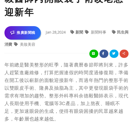
迎新年
Jan 28,2024
新聞
新聞時事
民生與
推廣新聞稿
消費
美妝美容
年前總是醫美整形的旺季，隨著農曆春節即將到來，許多
人趕緊進廠維修，打算把握連假的時間度過修復期，準備
在開工後以嶄新的面貌迎接新年，而過年熱門的整形手術
以雙眼皮手術、隆鼻及抽脂為主，其中更發現眼袋手術的
需求有增加的趨勢。整形外科專科余德毅醫師表示，現代
人長期使用手機、電腦等3C產品，加上熬夜、睡眠不
足，更加速眼袋的生成，使得有眼袋困擾的民眾越來越
多，年齡層也越來越低。