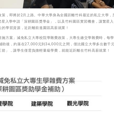
政策，即將於2月上路。中華大學身為全國距離竹科最近的私立大學，
、繁星入學申請「深耕園區獎學金」，以及竹科園區實習機會，讓繁星入
尖的學習資源，近距離前進園區高薪就業！
措施方案」減免私立大專校院學雜費政策，大專生繳交學雜費時，每
補助後，約落在27,000元到34,000元之間，僅比國立大學多出數千
三箭」，讓學生僅需負擔輕量級學費，就能近距離在竹科高薪就業！