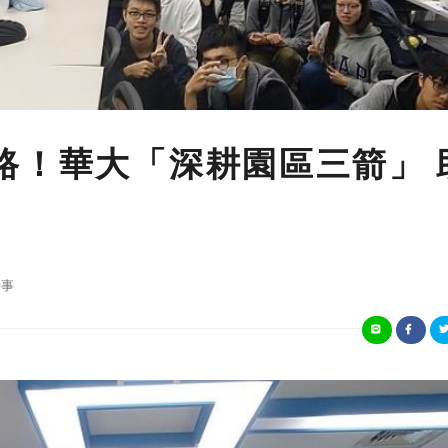
路！華大「深耕園區三箭」 
事