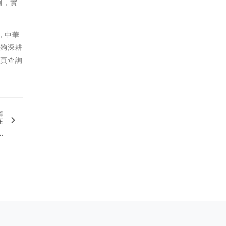
例，實
，中華
能夠深耕
網頁查詢
篇
在
.