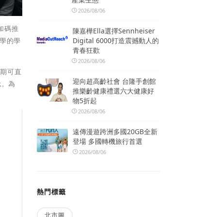
2026/08/06
加碼推
陳嘉樺Ella選擇Sennheiser
Digital 6000打造震撼動人的
學的學
青春狂歡
2026/08/06
學期可直
迎向超高齡社會 台隆手創館
元。為
推樂齡健康禮選六大健康好
物5折起
2026/08/06
遠傳漫遊跨洲多國20GB全新
登場 多國轉機旅行首選
2026/08/06
熱門標籤
北市圖