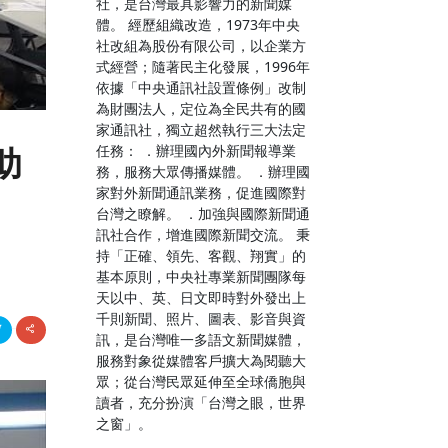
社，是台灣最具影響力的新聞媒
體。 經歷組織改造，1973年中央
社改組為股份有限公司，以企業方
式經營；隨著民主化發展，1996年
依據「中央通訊社設置條例」改制
為財團法人，定位為全民共有的國
家通訊社，獨立超然執行三大法定
任務： ．辦理國內外新聞報導業
助
務，服務大眾傳播媒體。 ．辦理國
家對外新聞通訊業務，促進國際對
台灣之瞭解。 ．加強與國際新聞通
訊社合作，增進國際新聞交流。 秉
持「正確、領先、客觀、翔實」的
基本原則，中央社專業新聞團隊每
天以中、英、日文即時對外發出上
千則新聞、照片、圖表、影音與資
訊，是台灣唯一多語文新聞媒體，
服務對象從媒體客戶擴大為閱聽大
眾；從台灣民眾延伸至全球僑胞與
讀者，充分扮演「台灣之眼，世界
之窗」。