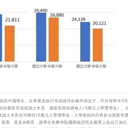
學的高中職學生，在學業及操行等成績符合條件情況下，可於每學年11月領
經由繁星管道就讀土木系、建築系再加碼每人1.5萬元入學獎學金）。
讀土木系也可獲得1.5萬元入學獎學金，入學後校內仍有多項競賽等
： 落實、普及AI教育，讓學生免費考取國際級證照在履歷上為自己加分