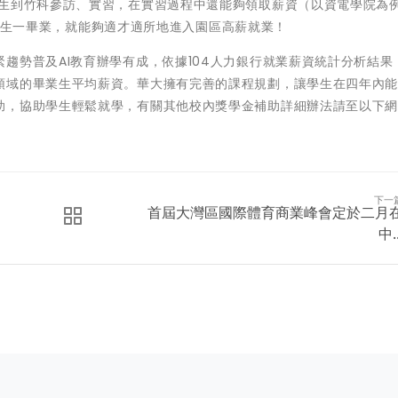
學生到竹科參訪、實習，在實習過程中還能夠領取薪資（以資電學院為
未來學生一畢業，就能夠適才適所地進入園區高薪就業！
趨勢普及AI教育辦學有成，依據104人力銀行就業薪資統計分析結果
領域的畢業生平均薪資。華大擁有完善的課程規劃，讓學生在四年內
助，協助學生輕鬆就學，有關其他校內獎學金補助詳細辦法請至以下
下一
首屆大灣區國際體育商業峰會定於二月
中..