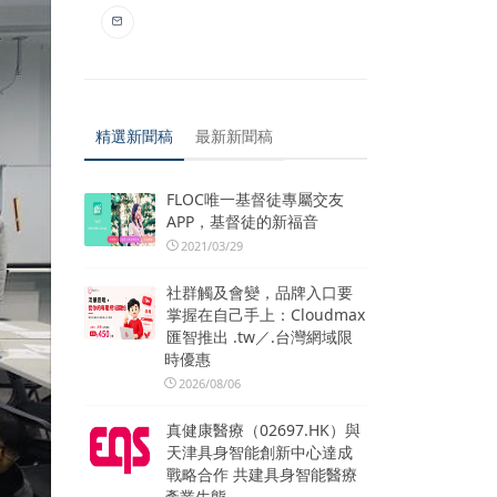
精選新聞稿
最新新聞稿
FLOC唯一基督徒專屬交友
APP，基督徒的新福音
2021/03/29
社群觸及會變，品牌入口要
掌握在自己手上：Cloudmax
匯智推出 .tw／.台灣網域限
時優惠
2026/08/06
真健康醫療（02697.HK）與
天津具身智能創新中心達成
戰略合作 共建具身智能醫療
產業生態