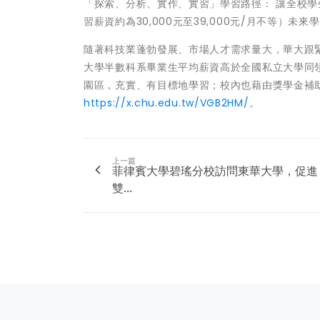
「探索、分析、實作、實習」學習路徑： 讓全校
習薪資約為30,000元至39,000元/月不等）
隨著科技業蓬勃發展、市場人才需求量大，華大跟緊
大學半數科系畢業生平均薪資高於全國私立大學同
園區，充實、有目標地學習；校內也藉由獎學金補
https://x.chu.edu.tw/VGB2HM/
。
上一篇
菲律賓大學碧瑤分校訪問東華大學，促進
雙...