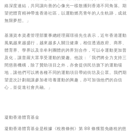
絡深度連結，共同讓向善的心像光一樣散播到香港不同角落。期
望把體育精神帶進香港社區，以運動燃亮青年的人生軌跡，成就
無限夢想。」
基滙資本資產管理部董事總經理羅璟禧先生表示，近年香港運動
風氣越來越盛行，越來越多人關注健康，相信透過政府、商界、
體育界、學界以及非牟利團體的跨界別合作，可以令運動更加普
及化，讓普羅大眾享受運動的樂趣。他說：「我們將全力支持三
間慈善機構，除了贊助項目之外，亦會提供民坊旗下的運動場
地，讓他們可以將各種不同的運動項目帶給街坊及公眾。我們期
望是次計劃能讓參加者培養運動的興趣，亦可加強他們的自信
心，並促進社會共融。」
凝動香港體育基金
凝動香港體育基金是根據《稅務條例》第 88 條獲豁免繳稅的慈