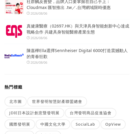
社群觸及會變，品牌入口要掌握在自己手上：
Cloudmax 匯智推出 .tw／.台灣網域限時優惠
2026/08/06
真健康醫療（02697.HK）與天津具身智能創新中心達成
戰略合作 共建具身智能醫療產業生態
2026/08/06
陳嘉樺Ella選擇Sennheiser Digital 6000打造震撼動人
的青春狂歡
2026/08/06
熱門標籤
北市圖
世界發明智慧財產聯盟總會
JDIE日本設計創意暨發明展
台灣發明商品促進協會
國際發明展
中國文化大學
SocialLab
OpView