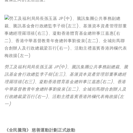
勞工及福利局局長孫玉菡 JP(中)、騰訊集團公共事務副總裁、騰
訊基金會行政總監李子樹(左三)、基滙資本資產管理部董事總經
理羅璟禧(右三)、凝動香港體育基金總幹事江嘉惠(右二)、香港
中華基督教青年會總幹事劉俊泉(左二)、全城街馬聯合創辦人及
行政總裁梁百行(右一)、活動主禮嘉賓香港跨欄代表梅政揚(左
一)
《全民騰飛》 慈善運動計劃正式啟動