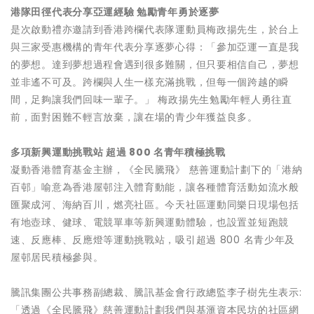
港隊田徑代表分享亞運經驗 勉勵青年勇於逐夢
是次啟動禮亦邀請到香港跨欄代表隊運動員梅政揚先生，於台上
與三家受惠機構的青年代表分享逐夢心得：「參加亞運一直是我
的夢想。達到夢想過程會遇到很多難關，但只要相信自己，夢想
並非遙不可及。跨欄與人生一樣充滿挑戰，但每一個跨越的瞬
間，足夠讓我們回味一輩子。」 梅政揚先生勉勵年輕人勇往直
前，面對困難不輕言放棄，讓在場的青少年獲益良多。
多項新興運動挑戰站 超過
800 名青年積極挑戰
凝動香港體育基金主辦，《全民騰飛》 慈善運動計劃下的「港納
百邨」喻意為香港屋邨注入體育動能，讓各種體育活動如流水般
匯聚成河、海納百川，燃亮社區。今天社區運動同樂日現場包括
有地壺球、健球、電競單車等新興運動體驗，也設置並短跑競
速、反應棒、反應燈等運動挑戰站，吸引超過 800 名青少年及
屋邨居民積極參與。
騰訊集團公共事務副總裁、騰訊基金會行政總監李子樹先生表示:
「透過《全民騰飛》慈善運動計劃我們與基滙資本民坊的社區網