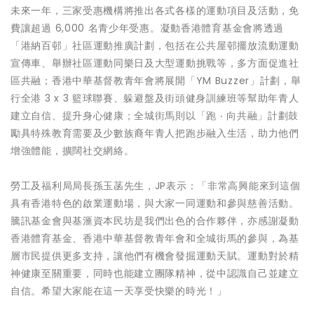
未來一年，三家受惠機構將推出各式各樣的運動項目及活動，免
費讓超過 6,000 名青少年受惠。凝動香港體育基金會將透過
「港納百邨」社區運動推廣計劃，包括在公共屋邨擺放流動運動
宣傳車、舉辦社區運動同樂日及大型運動挑戰等，多方面促進社
區共融；香港中華基督教青年會將展開「YM Buzzer」計劃，舉
行全港 3 x 3 籃球聯賽、躲避盤及街頭健身訓練班等幫助年青人
建立自信、提升身心健康；全城街馬則以「跑 ‧ 向共融」計劃鼓
勵具特殊教育需要及少數族裔年青人把跑步融入生活，助力他們
增強體能，擴闊社交網絡。
勞工及福利局局長孫玉菡先生，JP表示：「非常高興能來到這個
具有香港特色的啟業運動場，與大家一同運動和參與慈善活動。
騰訊基金會與基滙資本民坊是我們出色的合作夥伴，亦感謝凝動
香港體育基金、香港中華基督教青年會和全城街馬的參與，為基
層市民提供更多支持，讓他們有機會發掘運動天賦。運動對於精
神健康至關重要，同時也能建立團隊精神，從中認識自己並建立
自信。希望大家能在這一天享受快樂的時光！」