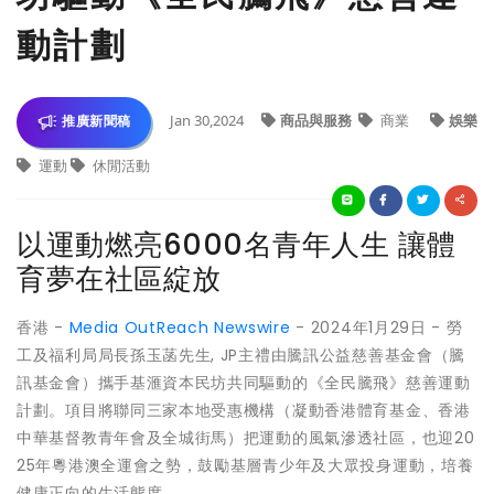
動計劃
Jan 30,2024
商品與服務
商業
娛樂
推廣新聞稿
運動
休閒活動
以運動燃亮6000名青年人生 讓體
育夢在社區綻放
香港 -
Media OutReach Newswire
- 2024年1月29日 - 勞
工及福利局局長孫玉菡先生, JP主禮由騰訊公益慈善基金會（騰
訊基金會）攜手基滙資本民坊共同驅動的《全民騰飛》慈善運動
計劃。項目將聯同三家本地受惠機構（凝動香港體育基金、香港
中華基督教青年會及全城街馬）把運動的風氣滲透社區，也迎20
25年粵港澳全運會之勢，鼓勵基層青少年及大眾投身運動，培養
健康正向的生活態度。