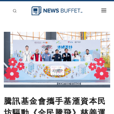
回到首頁
新聞稿分類
登入
刊登
騰訊基金會攜手基滙資本民
坊驅動《全民騰飛》慈善運