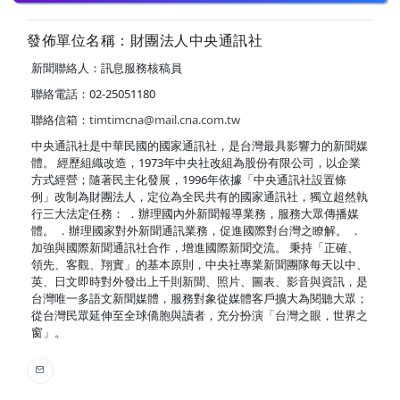
發佈單位名稱：財團法人中央通訊社
新聞聯絡人：訊息服務核稿員
聯絡電話：02-25051180
聯絡信箱：
timtimcna@mail.cna.com.tw
中央通訊社是中華民國的國家通訊社，是台灣最具影響力的新聞媒
體。 經歷組織改造，1973年中央社改組為股份有限公司，以企業
方式經營；隨著民主化發展，1996年依據「中央通訊社設置條
例」改制為財團法人，定位為全民共有的國家通訊社，獨立超然執
行三大法定任務： ．辦理國內外新聞報導業務，服務大眾傳播媒
體。 ．辦理國家對外新聞通訊業務，促進國際對台灣之瞭解。 ．
加強與國際新聞通訊社合作，增進國際新聞交流。 秉持「正確、
領先、客觀、翔實」的基本原則，中央社專業新聞團隊每天以中、
英、日文即時對外發出上千則新聞、照片、圖表、影音與資訊，是
台灣唯一多語文新聞媒體，服務對象從媒體客戶擴大為閱聽大眾；
從台灣民眾延伸至全球僑胞與讀者，充分扮演「台灣之眼，世界之
窗」。