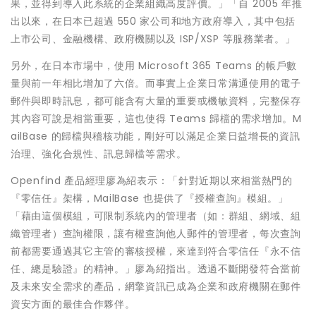
果，並得到導入此系統的企業組織高度評價。」「自 2005 年推
出以來，在日本已超過 550 家公司和地方政府導入，其中包括
上市公司、金融機構、政府機關以及 ISP/XSP 等服務業者。」
另外，在日本市場中，使用 Microsoft 365 Teams 的帳戶數
量與前一年相比增加了六倍。而事實上企業日常溝通使用的電子
郵件與即時訊息，都可能含有大量的重要或機敏資料，完整保存
其內容可說是相當重要，這也使得 Teams 歸檔的需求增加。M
ailBase 的歸檔與稽核功能，剛好可以滿足企業日益增長的資訊
治理、強化合規性、訊息歸檔等需求。
Openfind 產品經理廖為紹表示：「針對近期以來相當熱門的
『零信任』架構，MailBase 也提供了『授權查詢』模組。」
「藉由這個模組，可限制系統內的管理者（如：群組、網域、組
織管理者）查詢權限，讓有權查詢他人郵件的管理者，每次查詢
前都需要通過其它主管的審核授權，來達到符合零信任『永不信
任、總是驗證』的精神。」廖為紹指出。透過不斷開發符合當前
及未來安全需求的產品，網擎資訊已成為企業和政府機關在郵件
資安方面的最佳合作夥伴。