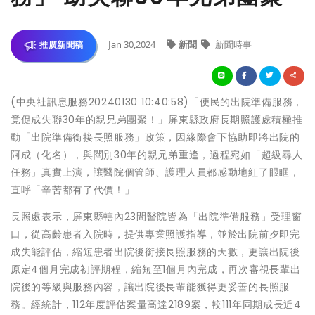
Jan 30,2024
新聞
新聞時事
推廣新聞稿
(中央社訊息服務20240130 10:40:58)「便民的出院準備服務，
竟促成失聯30年的親兄弟團聚！」屏東縣政府長期照護處積極推
動「出院準備銜接長照服務」政策，因緣際會下協助即將出院的
阿成（化名），與闊別30年的親兄弟重逢，過程宛如「超級尋人
任務」真實上演，讓醫院個管師、護理人員都感動地紅了眼眶，
直呼「辛苦都有了代價！」
長照處表示，屏東縣轄內23間醫院皆為「出院準備服務」受理窗
口，從高齡患者入院時，提供專業照護指導，並於出院前夕即完
成失能評估，縮短患者出院後銜接長照服務的天數，更讓出院後
原定4個月完成初評期程，縮短至1個月內完成，再次審視長輩出
院後的等級與服務內容，讓出院後長輩能獲得更妥善的長照服
務。經統計，112年度評估案量高達2189案，較111年同期成長近4