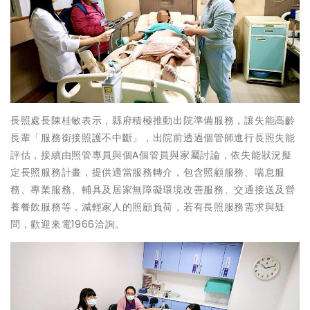
長照處長陳桂敏表示，縣府積極推動出院準備服務，讓失能高齡
長輩「服務銜接照護不中斷」，出院前透過個管師進行長照失能
評估，接續由照管專員與個A個管員與家屬討論，依失能狀況擬
定長照服務計畫，提供適當服務轉介，包含照顧服務、喘息服
務、專業服務、輔具及居家無障礙環境改善服務、交通接送及營
養餐飲服務等，減輕家人的照顧負荷，若有長照服務需求與疑
問，歡迎來電1966洽詢。