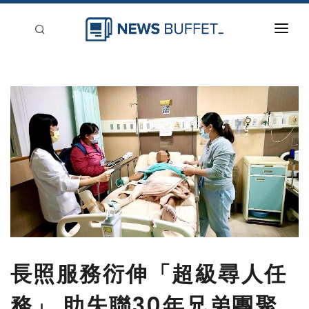
回到首頁
新聞稿分類
登入
刊登
長照服務衍伸「超級尋人任
務」 助失聯30年兄弟團聚