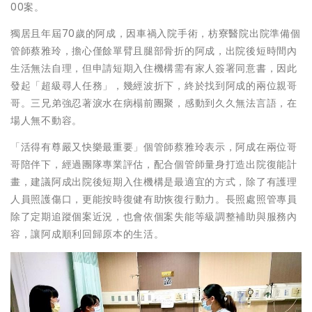
00案。
獨居且年屆70歲的阿成，因車禍入院手術，枋寮醫院出院準備個
管師蔡雅玲，擔心僅餘單臂且腿部骨折的阿成，出院後短時間內
生活無法自理，但申請短期入住機構需有家人簽署同意書，因此
發起「超級尋人任務」，幾經波折下，終於找到阿成的兩位親哥
哥。三兄弟強忍著淚水在病榻前團聚，感動到久久無法言語，在
場人無不動容。
「活得有尊嚴又快樂最重要」個管師蔡雅玲表示，阿成在兩位哥
哥陪伴下，經過團隊專業評估，配合個管師量身打造出院復能計
畫，建議阿成出院後短期入住機構是最適宜的方式，除了有護理
人員照護傷口，更能按時復健有助恢復行動力。長照處照管專員
除了定期追蹤個案近況，也會依個案失能等級調整補助與服務內
容，讓阿成順利回歸原本的生活。