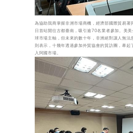
為協助我商掌握非洲市場商機，經濟部國際貿易署與外
日首站開往古都臺南，吸引逾70名業者參加。美
球市場主軸，但未來的數十年，非洲絕對讓人無法
則表示，十幾年透過參加外貿協會的貿訪團，牽起
入阿國市場。