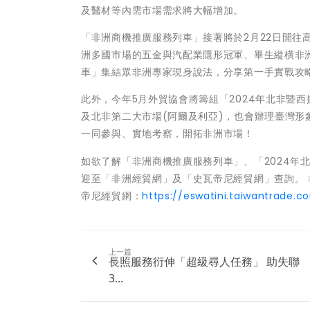
及醫材等內需市場需求將大幅增加。
「非洲商機推廣服務列車」接著將於2月22日開往高
洲多國市場的五金與汽配業隱形冠軍、畢生縱橫非
車」集結眾非洲專家現身說法，分享第一手實戰攻
此外，今年5月外貿協會將籌組「2024年北非暨
及北非第二大市場(阿爾及利亞)，也會辦理臺灣
一同參與、實地考察，開拓非洲市場！
如欲了解「非洲商機推廣服務列車」、「2024年
迎至「非洲經貿網」及「史瓦帝尼經貿網」查詢。 
帝尼經貿網：
https://eswatini.taiwantrade.c
上一篇
長照服務衍伸「超級尋人任務」 助失聯
3...