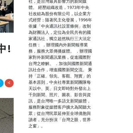
社，是台灣最具影響力的新聞媒
體。 經歷組織改造，1973年中央
社改組為股份有限公司，以企業方
式經營；隨著民主化發展，1996年
依據「中央通訊社設置條例」改制
為財團法人，定位為全民共有的國
家通訊社，獨立超然執行三大法定
任務： ．辦理國內外新聞報導業
中!
務，服務大眾傳播媒體。 ．辦理國
家對外新聞通訊業務，促進國際對
台灣之瞭解。 ．加強與國際新聞通
訊社合作，增進國際新聞交流。 秉
持「正確、領先、客觀、翔實」的
基本原則，中央社專業新聞團隊每
天以中、英、日文即時對外發出上
千則新聞、照片、圖表、影音與資
訊，是台灣唯一多語文新聞媒體，
服務對象從媒體客戶擴大為閱聽大
眾；從台灣民眾延伸至全球僑胞與
讀者，充分扮演「台灣之眼，世界
之窗」。