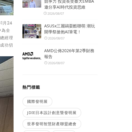
競爭力 投資長受臺大EMBA
邀分享AI時代投資思維
2026/08/07
1月24
ASUSx三麗鷗耍酷聯萌 潮玩
中為全
開學祭搶抱AI筆電！
副總經理
2026/08/07
，成功切
AMD公佈2026年第2季財務
報告
2026/08/07
熱門標籤
國際發明展
JDIE日本設計創意暨發明展
世界發明智慧財產聯盟總會