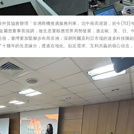
貿協會辦理「非洲商機推廣服務列車」北中南高巡迴，於今(113)年
美金屬曾董事長強調，做生意要順應世界局勢發展，過去歐、美、日、
忽視，臺灣要加緊腳步布局非洲；深耕阿爾及利亞市場的達多科技陳
了十幾年的生意緣分，透過在地化、貼近需求、互利共贏的核心信念