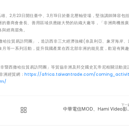
雄、2月23日開往臺中、3月19日於臺北壓軸登場，堅強講師陣容包
洲的臺商會會長、善用區域供應鏈大勢的紡織大廠等，「非洲商機推
略與經商眉角。
西撒哈拉貿易訪問團」，造訪西非三大經濟強權(奈及利亞、象牙海岸、
形象月等一系列活動，提升我國產業在西北部非洲的能見度，歡迎有興
北非暨西撒哈拉貿易訪問團」等貿協非洲及邦交國史瓦帝尼相關活動資
非洲經貿網：
https://africa.taiwantrade.com/coming_activi
om/
下一
中華電信MOD、Hami Video影..