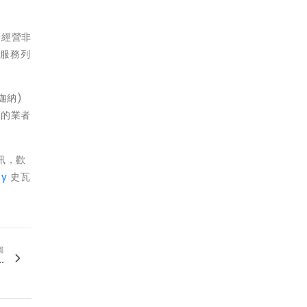
括經營非
廣服務列
迦納)
趣的業者
訊，歡
ty
史瓦
篇
.