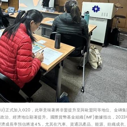
AU)正式加入G20，此舉意味著將非盟提升至與歐盟同等地位、金磚集團
治、經濟地位顯著提升。國際貨幣基金組織(IMF)數據指出，2023
年經濟成長率預估將達4%，尤其在汽車、資通訊產品、能源、紡織成衣