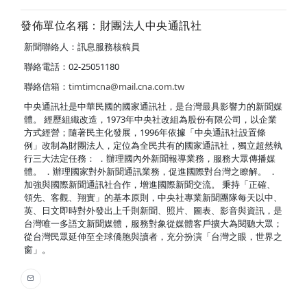
發佈單位名稱：財團法人中央通訊社
新聞聯絡人：訊息服務核稿員
聯絡電話：02-25051180
聯絡信箱：
timtimcna@mail.cna.com.tw
中央通訊社是中華民國的國家通訊社，是台灣最具影響力的新聞媒
體。 經歷組織改造，1973年中央社改組為股份有限公司，以企業
方式經營；隨著民主化發展，1996年依據「中央通訊社設置條
例」改制為財團法人，定位為全民共有的國家通訊社，獨立超然執
行三大法定任務： ．辦理國內外新聞報導業務，服務大眾傳播媒
體。 ．辦理國家對外新聞通訊業務，促進國際對台灣之瞭解。 ．
加強與國際新聞通訊社合作，增進國際新聞交流。 秉持「正確、
領先、客觀、翔實」的基本原則，中央社專業新聞團隊每天以中、
英、日文即時對外發出上千則新聞、照片、圖表、影音與資訊，是
台灣唯一多語文新聞媒體，服務對象從媒體客戶擴大為閱聽大眾；
從台灣民眾延伸至全球僑胞與讀者，充分扮演「台灣之眼，世界之
窗」。