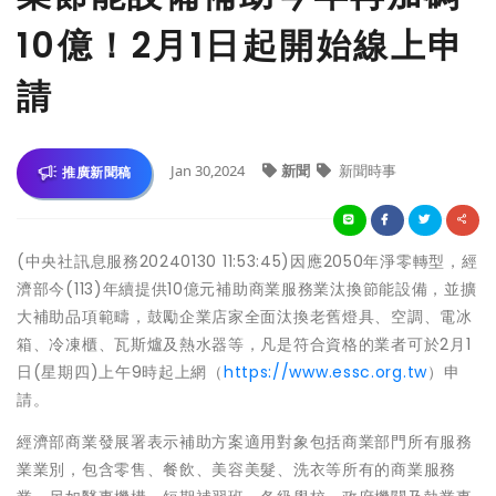
10億！2月1日起開始線上申
請
Jan 30,2024
新聞
新聞時事
推廣新聞稿
(中央社訊息服務20240130 11:53:45)因應2050年淨零轉型，經
濟部今(113)年續提供10億元補助商業服務業汰換節能設備，並擴
大補助品項範疇，鼓勵企業店家全面汰換老舊燈具、空調、電冰
箱、冷凍櫃、瓦斯爐及熱水器等，凡是符合資格的業者可於2月1
日(星期四)上午9時起上網（
https://www.essc.org.tw
）申
請。
經濟部商業發展署表示補助方案適用對象包括商業部門所有服務
業業別，包含零售、餐飲、美容美髮、洗衣等所有的商業服務