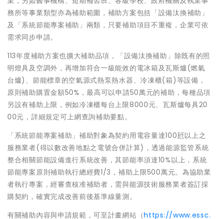
業，另如醫事機構、短期補習班、各級學校、政府機關及執業事
務所等事業類型亦為補助範圍，補助方案包括「設備汰換補助」
及「系統節能專案補助」兩類，只要補助項目不重複，企業可依
需求同步申請。
113年度補助方案也擴大補助品項，「設備汰換補助」除既有的照
明燈具及空調外，再增加符合一級能效的電冰箱及瓦斯爐(燃氣
台爐)、節能標章的空氣源式熱泵熱水器、冷凍櫃(箱)等設備，
原則補助購置金額50%，最高可以申請50萬元的補助，每種品項
另設有補助上限，例如冷凍櫃每台上限8000元、瓦斯爐每具20
00元，詳細規定可上網查詢補助要點。
「系統節能專案補助」補助對象為契約用電容量達100瓩以上之
服務業者(得以數改善地點之電號合併計算)，透過能源監管系統
整合相關節能設備進行系統改善，其節能率須達10%以上，系統
節能專案原則補助執行總經費1/3，補助上限500萬元。為協助業
者執行專案，經審查核准補助者，需與能源技術服務業者簽訂採
購契約，確實完成改善前後基準線量測。
有關補助內容與申請規範，可至計畫網站（
https://www.essc.