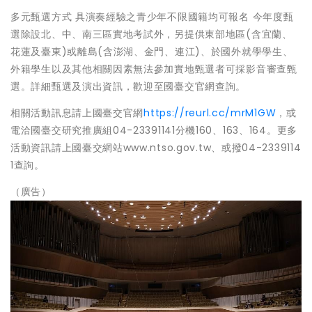
多元甄選方式 具演奏經驗之青少年不限國籍均可報名 今年度甄
選除設北、中、南三區實地考試外，另提供東部地區(含宜蘭、
花蓮及臺東)或離島(含澎湖、金門、連江)、於國外就學學生、
外籍學生以及其他相關因素無法參加實地甄選者可採影音審查甄
選。詳細甄選及演出資訊，歡迎至國臺交官網查詢。
相關活動訊息請上國臺交官網
https://reurl.cc/mrM1GW
，或
電洽國臺交研究推廣組04-23391141分機160、163、164。更多
活動資訊請上國臺交網站www.ntso.gov.tw、或撥04-2339114
1查詢。
（廣告）