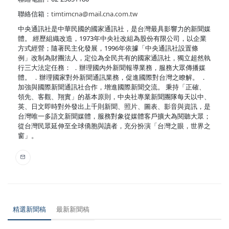
聯絡信箱：
timtimcna@mail.cna.com.tw
中央通訊社是中華民國的國家通訊社，是台灣最具影響力的新聞媒
體。 經歷組織改造，1973年中央社改組為股份有限公司，以企業
方式經營；隨著民主化發展，1996年依據「中央通訊社設置條
例」改制為財團法人，定位為全民共有的國家通訊社，獨立超然執
行三大法定任務： ．辦理國內外新聞報導業務，服務大眾傳播媒
體。 ．辦理國家對外新聞通訊業務，促進國際對台灣之瞭解。 ．
加強與國際新聞通訊社合作，增進國際新聞交流。 秉持「正確、
領先、客觀、翔實」的基本原則，中央社專業新聞團隊每天以中、
英、日文即時對外發出上千則新聞、照片、圖表、影音與資訊，是
台灣唯一多語文新聞媒體，服務對象從媒體客戶擴大為閱聽大眾；
從台灣民眾延伸至全球僑胞與讀者，充分扮演「台灣之眼，世界之
窗」。
精選新聞稿
最新新聞稿