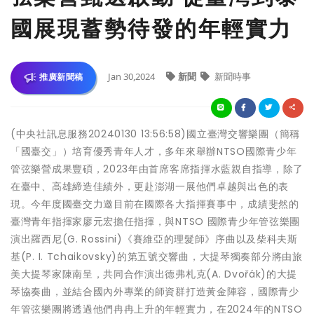
國展現蓄勢待發的年輕實力
Jan 30,2024
新聞
新聞時事
推廣新聞稿
(中央社訊息服務20240130 13:56:58)國立臺灣交響樂團（簡稱
「國臺交」）培育優秀青年人才，多年來舉辦NTSO國際青少年
管弦樂營成果豐碩，2023年由首席客席指揮水藍親自指導，除了
在臺中、高雄締造佳績外，更赴澎湖一展他們卓越與出色的表
現。今年度國臺交力邀目前在國際各大指揮賽事中，成績斐然的
臺灣青年指揮家廖元宏擔任指揮，與NTSO 國際青少年管弦樂團
演出羅西尼(G. Rossini)《賽維亞的理髮師》序曲以及柴科夫斯
基(P. I. Tchaikovsky)的第五號交響曲，大提琴獨奏部分將由旅
美大提琴家陳南呈，共同合作演出德弗札克(A. Dvořák)的大提
琴協奏曲，並結合國內外專業的師資群打造黃金陣容，國際青少
年管弦樂團將透過他們冉冉上升的年輕實力，在2024年的NTSO