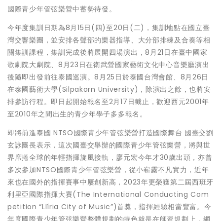
國際青少年管弦樂營中蓄勢待發。
今年度集訓日期為8月15日(四)至20日(二)，集訓地點在國立臺
灣交響樂團，並安排各聲部的樂器指導、大分部排練及合奏等相
關集訓課程，集訓完成後將展開四場演出，8月21日在臺中國家
歌劇院大劇院、8月23日在衛武營國家藝術文化中心音樂廳演出
後隨即出發前往泰國巡演。8月25日於泰國台灣會館、8月26日
在泰國藝術大學(Silpakorn University)，除演出之餘，也將安
排參訪行程。即日起開始報名至2月17日截止，歡迎西元2001年
至2010年之間出生的青少年學子多多報名。
即將前進泰國 NTSO國際青少年管弦樂營打造國際舞台 國臺交劉
玄詠團長表示，這次國臺交舉辦的國際青少年管弦樂營，將與世
界席捲全球的年輕指揮旋風接軌，廖元宏今年才30歲出頭，亦曾
多次參加NTSO國際青少年管弦樂營，從小嶄露不凡實力，近年
來也在國外的指揮賽事中屢創新高，2023年更榮獲第二屆西班牙
利里亞國際指揮大賽(The International Conducting Com
petition “Llíria City of Music”)首獎，指揮經驗相當豐富。今
年度國際青少年管弦樂營整體規劃的特色就是在師資規劃上，網