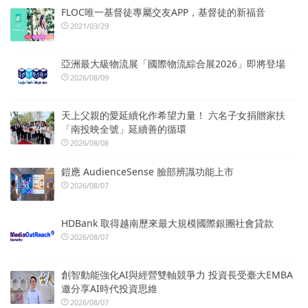
FLOC唯一基督徒專屬交友APP，基督徒的新福音
2021/03/29
亞洲最大級物流展「國際物流綜合展2026」即將登場
2026/08/09
天上父親的愛延續化作希望力量！ 六名子女捐贈家扶
「南投映全號」延續善的循環
2026/08/08
鎧應 AudienceSense 臉部辨識功能上市
2026/08/07
HDBank 取得越南歷來最大規模國際銀團社會貸款
2026/08/07
創智動能強化AI與經營雙軸競爭力 投資長受臺大EMBA
邀分享AI時代投資思維
2026/08/07