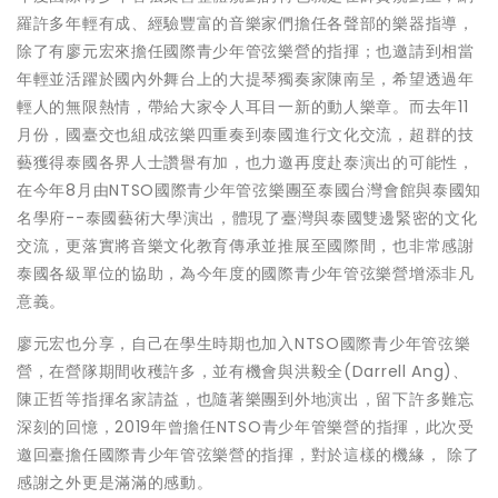
羅許多年輕有成、經驗豐富的音樂家們擔任各聲部的樂器指導，
除了有廖元宏來擔任國際青少年管弦樂營的指揮；也邀請到相當
年輕並活躍於國內外舞台上的大提琴獨奏家陳南呈，希望透過年
輕人的無限熱情，帶給大家令人耳目一新的動人樂章。而去年11
月份，國臺交也組成弦樂四重奏到泰國進行文化交流，超群的技
藝獲得泰國各界人士讚譽有加，也力邀再度赴泰演出的可能性，
在今年8月由NTSO國際青少年管弦樂團至泰國台灣會館與泰國知
名學府--泰國藝術大學演出，體現了臺灣與泰國雙邊緊密的文化
交流，更落實將音樂文化教育傳承並推展至國際間，也非常感謝
泰國各級單位的協助，為今年度的國際青少年管弦樂營增添非凡
意義。
廖元宏也分享，自己在學生時期也加入NTSO國際青少年管弦樂
營，在營隊期間收穫許多，並有機會與洪毅全(Darrell Ang)、
陳正哲等指揮名家請益，也隨著樂團到外地演出，留下許多難忘
深刻的回憶，2019年曾擔任NTSO青少年管樂營的指揮，此次受
邀回臺擔任國際青少年管弦樂營的指揮，對於這樣的機緣， 除了
感謝之外更是滿滿的感動。