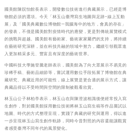
國美館陳貺怡館長表示，開發數位技術進行典藏展示，已經是博
物館必須的選項。今天「林玉山臺灣寫生地圖與足跡-線上互動
展」及「國美典藏數位博物館—我腦海中的地方，會真的存在」
的發表，不僅是國美館對疫情時代的應變，更是對傳統展覽模式
的挑戰與超越。國美館有藝術家、藝術家家屬們的支持，將持續
在藝術研究深耕，並在科技共融的領域中努力，繼續引領觀眾進
入更加精采多元、豐富且有深度的藝術世界。
中國科技大學施登騰老師表示，國美館為了向大眾展示不易見的
珍稀手稿、藝術品細節等，嘗試運用數位手段拓展了博物館在典
藏研究、典藏近用的可能性，線上展覽是更合適的展示方式，讓
典藏品得以不受時間與空間的限制被觀看欣賞。
林玉山公子林柏亭表示，林玉山在與陳澄波相識後便經常投入寫
生創作，對於國美館採用數位技術將林玉山寫生稿等作品嘗試以
地圖、時代的方式整理呈現，實踐了典藏的研究與運用，得以進
一步呈現林玉山寫生創作軌跡，同時今昔對照的內容還能讓觀賞
者感受臺灣不同年代的風景變化。