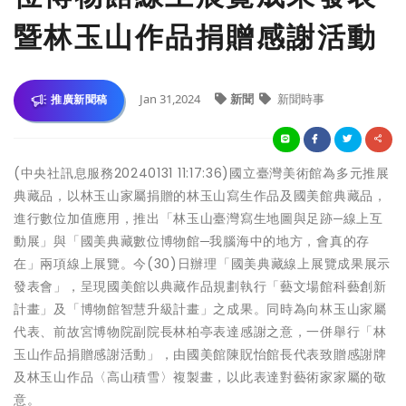
暨林玉山作品捐贈感謝活動
Jan 31,2024
新聞
新聞時事
推廣新聞稿
(中央社訊息服務20240131 11:17:36)國立臺灣美術館為多元推展
典藏品，以林玉山家屬捐贈的林玉山寫生作品及國美館典藏品，
進行數位加值應用，推出「林玉山臺灣寫生地圖與足跡─線上互
動展」與「國美典藏數位博物館─我腦海中的地方，會真的存
在」兩項線上展覽。今(30)日辦理「國美典藏線上展覽成果展示
發表會」，呈現國美館以典藏作品規劃執行「藝文場館科藝創新
計畫」及「博物館智慧升級計畫」之成果。同時為向林玉山家屬
代表、前故宮博物院副院長林柏亭表達感謝之意，一併舉行「林
玉山作品捐贈感謝活動」，由國美館陳貺怡館長代表致贈感謝牌
及林玉山作品〈高山積雪〉複製畫，以此表達對藝術家家屬的敬
意。