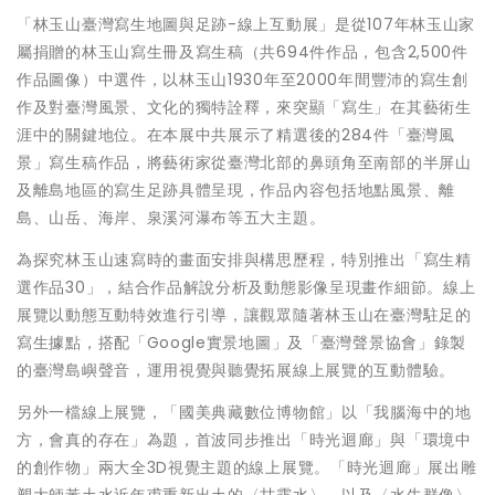
「林玉山臺灣寫生地圖與足跡-線上互動展」是從107年林玉山家
屬捐贈的林玉山寫生冊及寫生稿（共694件作品，包含2,500件
作品圖像）中選件，以林玉山1930年至2000年間豐沛的寫生創
作及對臺灣風景、文化的獨特詮釋，來突顯「寫生」在其藝術生
涯中的關鍵地位。在本展中共展示了精選後的284件「臺灣風
景」寫生稿作品，將藝術家從臺灣北部的鼻頭角至南部的半屏山
及離島地區的寫生足跡具體呈現，作品內容包括地點風景、離
島、山岳、海岸、泉溪河瀑布等五大主題。
為探究林玉山速寫時的畫面安排與構思歷程，特別推出「寫生精
選作品30」，結合作品解說分析及動態影像呈現畫作細節。線上
展覽以動態互動特效進行引導，讓觀眾隨著林玉山在臺灣駐足的
寫生據點，搭配「Google實景地圖」及「臺灣聲景協會」錄製
的臺灣島嶼聲音，運用視覺與聽覺拓展線上展覽的互動體驗。
另外一檔線上展覽，「國美典藏數位博物館」以「我腦海中的地
方，會真的存在」為題，首波同步推出「時光迴廊」與「環境中
的創作物」兩大全3D視覺主題的線上展覽。「時光迴廊」展出雕
塑大師黃土水近年甫重新出土的〈甘露水〉，以及〈水牛群像〉