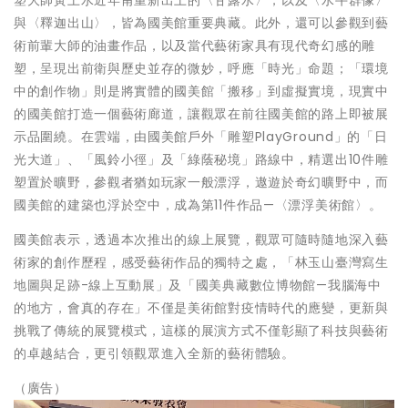
與〈釋迦出山〉，皆為國美館重要典藏。此外，還可以參觀到藝
術前輩大師的油畫作品，以及當代藝術家具有現代奇幻感的雕
塑，呈現出前衛與歷史並存的微妙，呼應「時光」命題；「環境
中的創作物」則是將實體的國美館「搬移」到虛擬實境，現實中
的國美館打造一個藝術廊道，讓觀眾在前往國美館的路上即被展
示品圍繞。在雲端，由國美館戶外「雕塑PlayGround」的「日
光大道」、「風鈴小徑」及「綠蔭秘境」路線中，精選出10件雕
塑置於曠野，參觀者猶如玩家一般漂浮，遨遊於奇幻曠野中，而
國美館的建築也浮於空中，成為第11件作品—〈漂浮美術館〉。
國美館表示，透過本次推出的線上展覽，觀眾可隨時隨地深入藝
術家的創作歷程，感受藝術作品的獨特之處，「林玉山臺灣寫生
地圖與足跡-線上互動展」及「國美典藏數位博物館—我腦海中
的地方，會真的存在」不僅是美術館對疫情時代的應變，更新與
挑戰了傳統的展覽模式，這樣的展演方式不僅彰顯了科技與藝術
的卓越結合，更引領觀眾進入全新的藝術體驗。
（廣告）