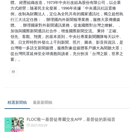
體。 經歷組織改造，1973年中央社改組為股份有限公司，以企業
方式經營；隨著民主化發展，1996年依據「中央通訊社設置條
例」改制為財團法人，定位為全民共有的國家通訊社，獨立超然執
行三大法定任務： ．辦理國內外新聞報導業務，服務大眾傳播媒
體。 ．辦理國家對外新聞通訊業務，促進國際對台灣之瞭解。 ．
加強與國際新聞通訊社合作，增進國際新聞交流。 秉持「正確、
領先、客觀、翔實」的基本原則，中央社專業新聞團隊每天以中、
英、日文即時對外發出上千則新聞、照片、圖表、影音與資訊，是
台灣唯一多語文新聞媒體，服務對象從媒體客戶擴大為閱聽大眾；
從台灣民眾延伸至全球僑胞與讀者，充分扮演「台灣之眼，世界之
窗」。
精選新聞稿
最新新聞稿
FLOC唯一基督徒專屬交友APP，基督徒的新福音
2021/03/29