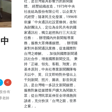
社，是台灣最具影響力的新聞媒
體。 經歷組織改造，1973年中央
社改組為股份有限公司，以企業方
式經營；隨著民主化發展，1996年
依據「中央通訊社設置條例」改制
為財團法人，定位為全民共有的國
家通訊社，獨立超然執行三大法定
任務： ．辦理國內外新聞報導業
高中
務，服務大眾傳播媒體。 ．辦理國
家對外新聞通訊業務，促進國際對
台灣之瞭解。 ．加強與國際新聞通
訊社合作，增進國際新聞交流。 秉
持「正確、領先、客觀、翔實」的
基本原則，中央社專業新聞團隊每
天以中、英、日文即時對外發出上
千則新聞、照片、圖表、影音與資
訊，是台灣唯一多語文新聞媒體，
服務對象從媒體客戶擴大為閱聽大
設股份有
眾；從台灣民眾延伸至全球僑胞與
導老師
讀者，充分扮演「台灣之眼，世界
之窗」。