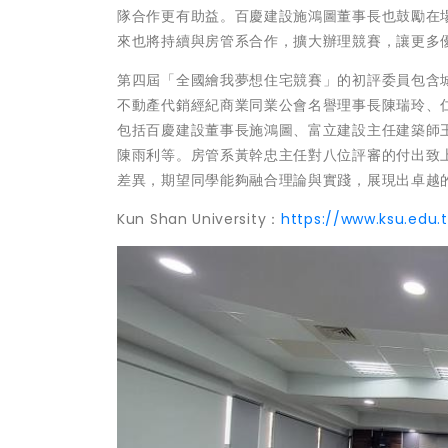
隊合作更有助益。百慶建設施鴻圖董事長也鼓勵在
來也將持續與房管系合作，擴大辦理競賽，讓更多
第四屆「全國繪我夢想住宅競賽」的初評委員包含
不動產代銷經紀商業同業公會名譽理事長陳瑞玲、
包括百慶建設董事長施鴻圖、富立建設主任建築師
陳雨利等。房管系黃幹忠主任對八位評審的付出致
差異，期望同學能夠融合理論與實踐，展現出卓越
Kun Shan University：
https://www.ksu.edu.