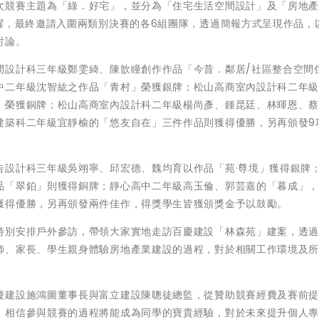
次競賽主題為「綠．好宅」，並分為「住宅生活空間設計」及「房地
躍，最終邀請入圍兩類別決賽的各6組團隊，透過簡報方式呈現作品，
討論。
間設計科三年級鄭雯綺、陳歆瞳創作作品「今昔．鄰居/社區整合空間
中二年級沈智紘之作品「青村」榮獲銀牌；松山高商室內設計科二年
」榮獲銅牌；松山高商室內設計科二年級楊尚彥、鍾昆廷、林暉恩、
建築科二年級宜靜榆的「悠友自在」三件作品則獲得優勝，另再頒發9
告設計科三年級吳翊寧、邱宏德、魏均育以作品「苑·尊境」獲得銀牌
品「翠鉑」則獲得銅牌；靜心高中二年級高玉倫、郭芸嘉的「暮成」
獲得優勝，另再頒發兩件佳作，得獎學生皆獲頒獎金予以鼓勵。
特別安排戶外參訪，帶領大家實地走訪百慶建設「林森苑」建案，透
師、家長、學生親身體驗房地產業建設的過程，對於相關工作環境及
慶建設施鴻圖董事長與富立建設陳聰徒總監，從贊助競賽經費及賽前
。相信參與競賽的過程將能成為同學的寶貴經驗，對於未來提升個人