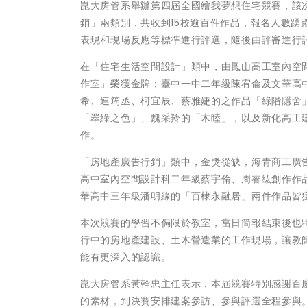
崑大房管系舉辦第四屆全國繪我夢想住宅競賽，該
銷」兩類別，共收到15校逾百件作品，報名人數踴
表現和現場反應等標準進行評選，隨後由評審進行
在「住宅生活空間設計」類中，由鳳山高工室內空
作室」榮獲金牌；臺中一中二年級陳宥侖及文華高
希、連筠丞、柯宜辰、蔡雅婕的之作品「綠階隱舍
「翠綠之色」、魏采羚的「木睦」，以及新化高工
作。
「房地產廣告行銷」類中，金獎從缺，海青商工廣
高中室內空間設計科二年級蔡宇倫、周睿紘創作作
華高中三年級潘明緣的「百棣永融居」兩件作品皆
本次競賽的學習不侷限於教室，當日簡報結束後也
行中的房地產建設、土木營造業的工作現場，讓教
能有更深入的認識。
崑大房管系黃幹忠主任表示，本屆競賽特別感謝百
的素材，到決賽安排建案參訪、參與評選全程參與