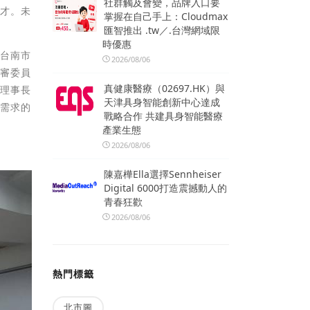
社群觸及會變，品牌入口要
人才。未
掌握在自己手上：Cloudmax
匯智推出 .tw／.台灣網域限
時優惠
、台南市
2026/08/06
評審委員
真健康醫療（02697.HK）與
任理事長
天津具身智能創新中心達成
界需求的
戰略合作 共建具身智能醫療
產業生態
2026/08/06
陳嘉樺Ella選擇Sennheiser
Digital 6000打造震撼動人的
青春狂歡
2026/08/06
熱門標籤
北市圖