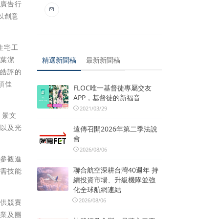
產廣告行
以創意
住宅工
級葉潔
精選新聞稿
最新新聞稿
蔡皓評的
項佳
FLOC唯一基督徒專屬交友
APP，基督徒的新福音
2021/03/29
；景文
，以及光
遠傳召開2026年第二季法說
會
2026/08/06
過參觀進
聯合航空深耕台灣40週年 持
所需技能
續投資市場、升級機隊並強
化全球航網連結
2026/08/06
提供競賽
專業及團