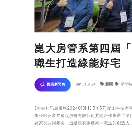
崑大房管系第四屆「
職生打造綠能好宅
Jan 31,2024
新聞
新聞時
推廣新聞稿
(中央社訊息服務20240131 13:54:57)
限公司及富立建設股份有限公司共同合作舉辦「第四
及家長共同參與，透過競賽激發高中職生的創造力