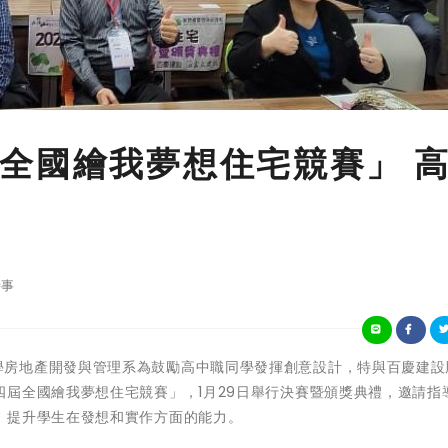
全國繪我夢想住宅競賽」 
事
崑山科技大學房地產開發與管理系為鼓勵高中職同學發揮創意設計，特與百慶建
屆全國繪我夢想住宅競賽」，1月29日舉行決賽暨頒獎典禮，邀請指
，提升學生在發想和實作方面的能力。