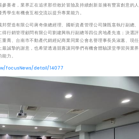
場參賽者，業界正在追求那些敢於冒險及持續創新並擁有豐富創意的
優秀學生有機會互相交流以提升專業能力。
城邦營造有限公司蔣奇偉總經理、國昕資產管理公司陳既翕執行副總
仁得行銷管理顧問有限公司劉建興執行副總等四位房地產先進；決選
王重喬、台南市不動產代銷經紀商業同業公會名譽理事長吳淑蕙、現
上最誠摯的謝意，也希望透過競賽讓同學們有機會體驗課堂學習與業
的能力。
tw/focusNews/detail/14077