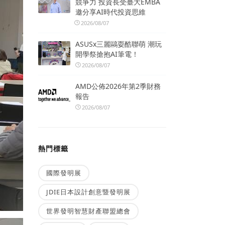
競爭力 投資長受臺大EMBA
邀分享AI時代投資思維
2026/08/07
ASUSx三麗鷗耍酷聯萌 潮玩
開學祭搶抱AI筆電！
2026/08/07
AMD公佈2026年第2季財務
報告
2026/08/07
熱門標籤
國際發明展
JDIE日本設計創意暨發明展
世界發明智慧財產聯盟總會