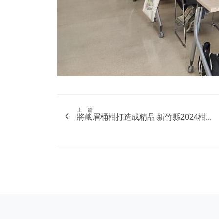
上一篇
將峨眉桶柑打造成精品 新竹縣2024柑...