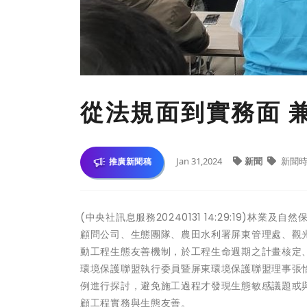
從法規面到實務面 
Jan 31,2024
新聞
新聞時
推廣新聞稿
(中央社訊息服務20240131 14:29:19)林
顧問公司、生態團隊、農田水利署屏東管理處、觀
動工程生態友善機制，於工程生命週期之計畫核定
環境保護聯盟執行委員暨屏東環境保護聯盟理事張
例進行探討，避免施工過程才發現生態敏感議題或
顧工程實務與生態友善。