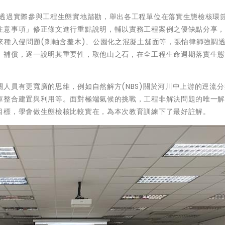
，透過實際參與工程生態實地踏勘，舉出各工程單位在落實生態檢核環
注意事項」修正條文進行重點說明，輔以實務工程案例之優缺點分享
來種入侵問題(刺軸含羞木)、公園化之混凝土舖面等，張怡律師強調
、補償，逐一說明其重要性，取他山之石，在全工程生命週期落實生
人員有更寬廣的思維，例如自然解方(NBS)關於河川中上游的逕流
庫整合建置與利用等。面對極端氣候的挑戰，工程非解決問題的唯一
目標，學會做生態檢核比較實在，為本次教育訓練下了最好註解。