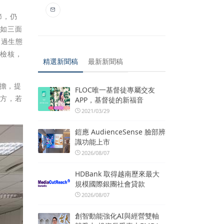
節，仍
，如三面
透過生態
態檢核，
精選新聞稿
最新新聞稿
分擔，提
FLOC唯一基督徒專屬交友
解方，若
APP，基督徒的新福音
2021/03/29
鎧應 AudienceSense 臉部辨
識功能上市
2026/08/07
HDBank 取得越南歷來最大
規模國際銀團社會貸款
2026/08/07
創智動能強化AI與經營雙軸