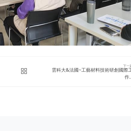
下一
雲科大&法國~工藝材料技術研創國際
作..