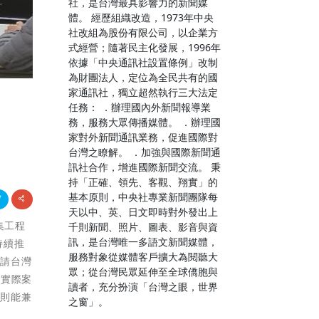
社，是台灣最具影響力的新聞媒
體。 經歷組織改造，1973年中央
社改組為股份有限公司，以企業方
式經營；隨著民主化發展，1996年
依據「中央通訊社設置條例」改制
為財團法人，定位為全民共有的國
家通訊社，獨立超然執行三大法定
任務： ．辦理國內外新聞報導業
務，服務大眾傳播媒體。 ．辦理國
家對外新聞通訊業務，促進國際對
台灣之瞭解。 ．加強與國際新聞通
訊社合作，增進國際新聞交流。 秉
持「正確、領先、客觀、翔實」的
基本原則，中央社專業新聞團隊每
天以中、英、日文即時對外發出上
集工程
千則新聞、照片、圖表、影音與資
訊，是台灣唯一多語文新聞媒體，
持續推
服務對象從媒體客戶擴大為閱聽大
邀請台灣
眾；從台灣民眾延伸至全球僑胞與
及實際案
讀者，充分扮演「台灣之眼，世界
，則能兼
之窗」。