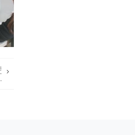
篇
工
.