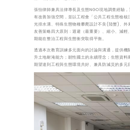
張怡律師兼具法律專長及生態NGO現地調查經驗
有改善加強空間，並以工程會「公共工程生態檢核
光排水溝、特殊生態物種攀爬設計不良(陸蟹)、外
友善策略四大原則：迴避（最重要）、縮小、減輕
期能在整治工程與生態衝突取得平衡。
透過本次教育訓練多元面向的討論與溝通，提供機關
升土地耐淹能力；韌性國土的永續理念；生態資料
期望達到工程與生態環境共好、兼具防減災的多元