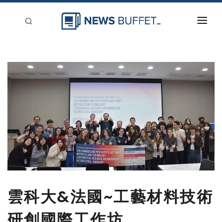
回到首頁
新聞稿分類
登入
刊登
雲科大&法國~工藝材料技術
研創國際工作坊