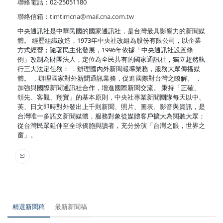
聯絡電話：02-25051180
聯絡信箱：
timtimcna@mail.cna.com.tw
中央通訊社是中華民國的國家通訊社，是台灣最具影響力的新聞媒
體。 經歷組織改造，1973年中央社改組為股份有限公司，以企業
方式經營；隨著民主化發展，1996年依據「中央通訊社設置條
例」改制為財團法人，定位為全民共有的國家通訊社，獨立超然執
行三大法定任務： ．辦理國內外新聞報導業務，服務大眾傳播媒
體。 ．辦理國家對外新聞通訊業務，促進國際對台灣之瞭解。 ．
加強與國際新聞通訊社合作，增進國際新聞交流。 秉持「正確、
領先、客觀、翔實」的基本原則，中央社專業新聞團隊每天以中、
英、日文即時對外發出上千則新聞、照片、圖表、影音與資訊，是
台灣唯一多語文新聞媒體，服務對象從媒體客戶擴大為閱聽大眾；
從台灣民眾延伸至全球僑胞與讀者，充分扮演「台灣之眼，世界之
窗」。
精選新聞稿
最新新聞稿