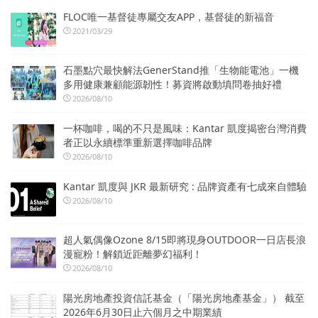
FLOC唯一基督徒專屬交友APP，基督徒的新福音
2021/03/29
石墨點穴最快解法GenerStand推「生物能電池」一機
多用健康兼顧能源韌性！募資將啟動填問卷抽好禮
2026/08/10
一杯咖啡，喝的不只是風味：Kantar 凱度揭密台灣消費
者正以永續標準重新選擇咖啡品牌
2026/08/10
Kantar 凱度與 JKR 最新研究 : 品牌資產有七成來自體驗
2026/08/10
超人氣偶像Ozone 8/15即將現身OUTDOOR一日店長浪
漫寵粉！解鎖近距離夢幻福利！
2026/08/10
陽光房地產投資信託基金（「陽光房地產基金」） 截至
2026年6月30日止六個月之中期業績