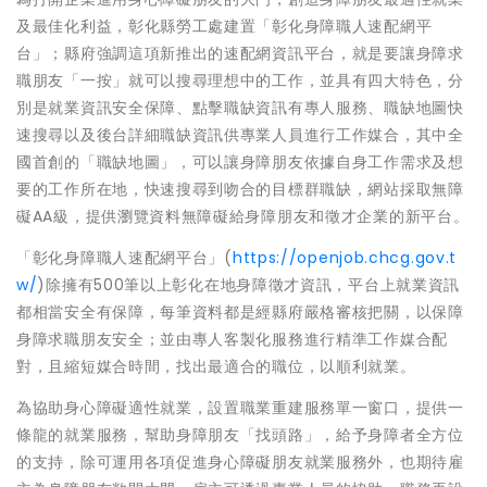
及最佳化利益，彰化縣勞工處建置「彰化身障職人速配網平
台」；縣府強調這項新推出的速配網資訊平台，就是要讓身障求
職朋友「一按」就可以搜尋理想中的工作，並具有四大特色，分
別是就業資訊安全保障、點擊職缺資訊有專人服務、職缺地圖快
速搜尋以及後台詳細職缺資訊供專業人員進行工作媒合，其中全
國首創的「職缺地圖」，可以讓身障朋友依據自身工作需求及想
要的工作所在地，快速搜尋到吻合的目標群職缺，網站採取無障
礙AA級，提供瀏覽資料無障礙給身障朋友和徵才企業的新平台。
「彰化身障職人速配網平台」(
https://openjob.chcg.gov.t
w/
)除擁有500筆以上彰化在地身障徵才資訊，平台上就業資訊
都相當安全有保障，每筆資料都是經縣府嚴格審核把關，以保障
身障求職朋友安全；並由專人客製化服務進行精準工作媒合配
對，且縮短媒合時間，找出最適合的職位，以順利就業。
為協助身心障礙適性就業，設置職業重建服務單一窗口，提供一
條龍的就業服務，幫助身障朋友「找頭路」，給予身障者全方位
的支持，除可運用各項促進身心障礙朋友就業服務外，也期待雇