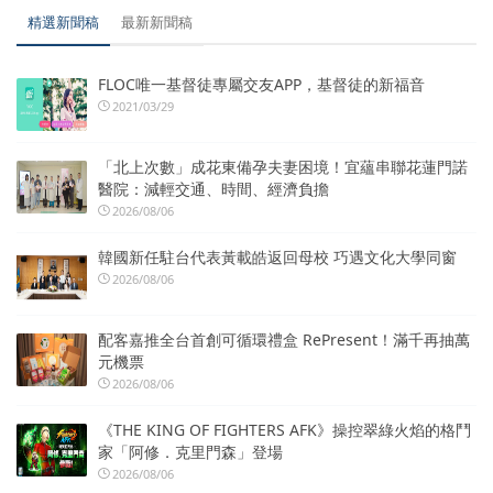
精選新聞稿
最新新聞稿
FLOC唯一基督徒專屬交友APP，基督徒的新福音
2021/03/29
「北上次數」成花東備孕夫妻困境！宜蘊串聯花蓮門諾
醫院：減輕交通、時間、經濟負擔
2026/08/06
韓國新任駐台代表黃載皓返回母校 巧遇文化大學同窗
2026/08/06
配客嘉推全台首創可循環禮盒 RePresent！滿千再抽萬
元機票
2026/08/06
《THE KING OF FIGHTERS AFK》操控翠綠火焰的格鬥
家「阿修．克里門森」登場
2026/08/06