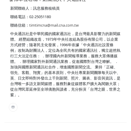
新聞聯絡人：訊息服務核稿員
聯絡電話：02-25051180
聯絡信箱：
timtimcna@mail.cna.com.tw
中央通訊社是中華民國的國家通訊社，是台灣最具影響力的新聞媒
體。 經歷組織改造，1973年中央社改組為股份有限公司，以企業
方式經營；隨著民主化發展，1996年依據「中央通訊社設置條
例」改制為財團法人，定位為全民共有的國家通訊社，獨立超然執
行三大法定任務： ．辦理國內外新聞報導業務，服務大眾傳播媒
體。 ．辦理國家對外新聞通訊業務，促進國際對台灣之瞭解。 ．
加強與國際新聞通訊社合作，增進國際新聞交流。 秉持「正確、
領先、客觀、翔實」的基本原則，中央社專業新聞團隊每天以中、
英、日文即時對外發出上千則新聞、照片、圖表、影音與資訊，是
台灣唯一多語文新聞媒體，服務對象從媒體客戶擴大為閱聽大眾；
從台灣民眾延伸至全球僑胞與讀者，充分扮演「台灣之眼，世界之
窗」。