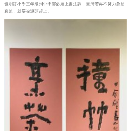
也明訂小學三年級到中學都必須上書法課，臺灣若再不努力急起
直追，就要被迎頭趕上。