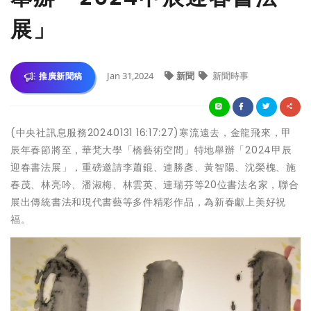
展」
Jan 31,2024
新聞
新聞時事
推廣新聞稿
(中央社訊息服務20240131 16:17:27)寒流遠去，金龍飛來，甲
辰年春節將至，華梵大學「橋藝術空間」特地舉辦「2024甲辰
迎春書法展」，重磅邀請李蕭錕、連勝彥、黃智陽、沈榮槐、施
春茂、林亮吟、潘淑梅、林雲英、連瑞芬等20位書法名家，聯合
展出傳統書法和現代書藝等多件精彩作品，為新春獻上美好祝
福。