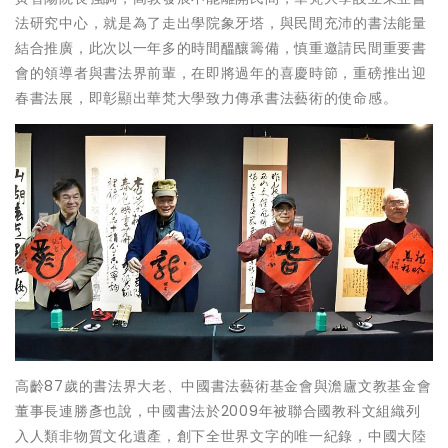
法研究中心，就是為了走出學院象牙塔，與民間充沛的書法能量
結合推廣，此次以一年多的時間醞釀籌備，慎重邀請民間重要書
會的領導者與書法界前輩，在即將過年的喜慶時節，重磅推出迎
春書法展，即彰顯出華梵大學致力傳承書法藝術的使命感。
高齡87歲的書法界大老、中國書法藝術基金會與澹廬文教基金會
董事長連勝彥也說，中國書法於2009年被聯合國教科文組織列
入人類非物質文化遺產，創下全世界文字的唯一紀錄，中國大陸