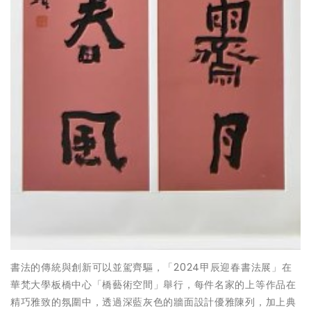
書法的傳統與創新可以並駕齊驅，「2024甲辰迎春書法展」在
華梵大學板橋中心「橋藝術空間」舉行，每件名家的上等作品在
精巧雅致的氛圍中，透過深藍灰色的牆面設計優雅陳列，加上典