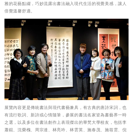
雅的花藝點綴，巧妙流露出書法融入現代生活的視覺美感，讓人
倍覺溫馨舒適。
展覽內容更是傳統書法與現代書藝兼具，有古典的唐詩宋詞，也
有流行歌詞、新詩或心情隨筆，參展的書法名家皆為書藝界一時
之選，以及多位在書法創作上表現傑出的華梵大學校友，包括李
蕭錕、沈榮槐、周宗達、林亮吟、林雲英、施春茂、施筱雲、倪