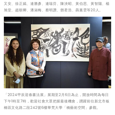
又安、徐正嫣、連勝彥、連瑞芬、陳泱昭、黃伯思、黃智陽、楊
旭堂、趙順卿、潘淑梅、蔡明讚、鄧君浩、聶蕙雲等20人。
「2024甲辰迎春書法展」展期至2月6日為止，開放時間為每日
下午1時至7時，歡迎社會大眾把握最後機會，踴躍前往新北市板
橋區文化路二段242號6樓華梵大學「橋藝術空間」參觀。