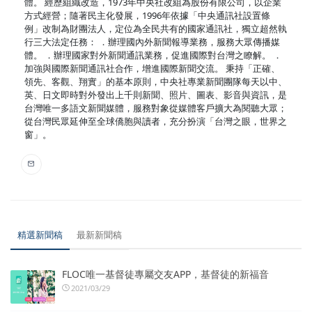
體。 經歷組織改造，1973年中央社改組為股份有限公司，以企業
方式經營；隨著民主化發展，1996年依據「中央通訊社設置條
例」改制為財團法人，定位為全民共有的國家通訊社，獨立超然執
行三大法定任務： ．辦理國內外新聞報導業務，服務大眾傳播媒
體。 ．辦理國家對外新聞通訊業務，促進國際對台灣之瞭解。 ．
加強與國際新聞通訊社合作，增進國際新聞交流。 秉持「正確、
領先、客觀、翔實」的基本原則，中央社專業新聞團隊每天以中、
英、日文即時對外發出上千則新聞、照片、圖表、影音與資訊，是
台灣唯一多語文新聞媒體，服務對象從媒體客戶擴大為閱聽大眾；
從台灣民眾延伸至全球僑胞與讀者，充分扮演「台灣之眼，世界之
窗」。
精選新聞稿
最新新聞稿
FLOC唯一基督徒專屬交友APP，基督徒的新福音
2021/03/29