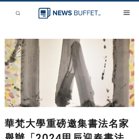
回到首頁
新聞稿分類
登入
刊登
華梵大學重磅邀集書法名家
舉辦「2024甲辰迎春書法