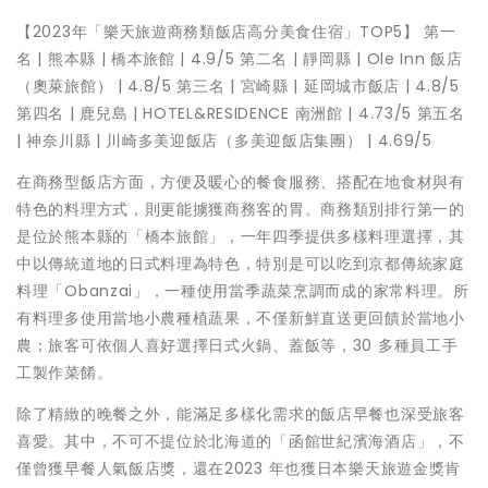
【2023年「樂天旅遊商務類飯店高分美食住宿」TOP5】 第一
名 | 熊本縣 | 橋本旅館 | 4.9/5 第二名 | 靜岡縣 | Ole Inn 飯店
（奧萊旅館） | 4.8/5 第三名 | 宮崎縣 | 延岡城市飯店 | 4.8/5
第四名 | 鹿兒島 | HOTEL&RESIDENCE 南洲館 | 4.73/5 第五名
| 神奈川縣 | 川崎多美迎飯店（多美迎飯店集團） | 4.69/5
在商務型飯店方面，方便及暖心的餐食服務、搭配在地食材與有
特色的料理方式，則更能擄獲商務客的胃。商務類別排行第一的
是位於熊本縣的「橋本旅館」，一年四季提供多樣料理選擇，其
中以傳統道地的日式料理為特色，特別是可以吃到京都傳統家庭
料理「Obanzai」，一種使用當季蔬菜烹調而成的家常料理。所
有料理多使用當地小農種植蔬果，不僅新鮮直送更回饋於當地小
農；旅客可依個人喜好選擇日式火鍋、蓋飯等，30 多種員工手
工製作菜餚。
除了精緻的晚餐之外，能滿足多樣化需求的飯店早餐也深受旅客
喜愛。其中，不可不提位於北海道的「函館世紀濱海酒店」，不
僅曾獲早餐人氣飯店獎，還在2023 年也獲日本樂天旅遊金獎肯