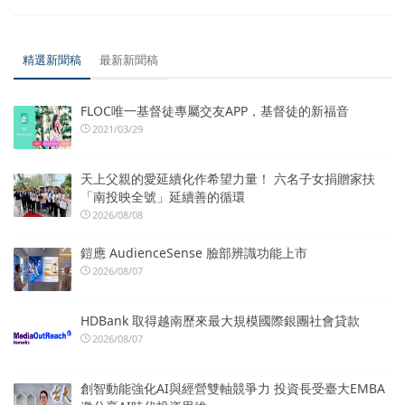
精選新聞稿
最新新聞稿
FLOC唯一基督徒專屬交友APP，基督徒的新福音
2021/03/29
天上父親的愛延續化作希望力量！ 六名子女捐贈家扶
「南投映全號」延續善的循環
2026/08/08
鎧應 AudienceSense 臉部辨識功能上市
2026/08/07
HDBank 取得越南歷來最大規模國際銀團社會貸款
2026/08/07
創智動能強化AI與經營雙軸競爭力 投資長受臺大EMBA