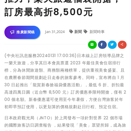
訂房最高折8,500元
Jan 31,2024
新聞
新聞時事
推廣新聞稿
(中央社訊息服務20240131 17:00:36)日本線上訂房領導品牌之
一樂天旅遊，分享其日本會員票選 2023 年最佳美食住宿排行
榜，分為休閒旅遊類、商務類兩種榜單，提供重視美食盛宴、且
在農曆春節期間規劃赴日走春的旅客參考。同時，宣布將自 1 月
30 日起推出「龍賀新春搶福袋優惠活動」，最低 6 折、折扣最
高達四萬日圓（近台幣 8,500 元）訂房優惠券限時開搶，僅有 2
00 個名額。新春優惠還可使用至今年暑假，方便台灣旅客於年
初即早預訂使用，以更划算的價格規劃赴日行程、預定住宿。
日本政府觀光局（JNTO）於上周發布一項針對世界 22 個市場
的國際旅客訪日調查報告 ，結果發現「美食」眾望所歸，成為旅