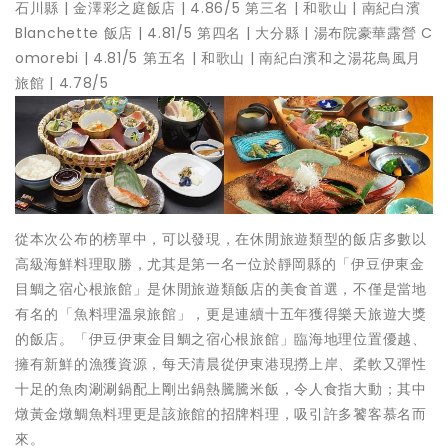
石川縣 | 金澤彩之庭飯店 | 4.86/5 第三名 | 和歌山 | 南紀白濱
Blanchette 飯店 | 4.81/5 第四名 | 大分縣 | 湯布院豪華露營 C
omorebi | 4.81/5 第五名 | 和歌山 | 南紀白濱和之湯花鳥風月
旅館 | 4.78/5
從本次公布的榜單中，可以發現，在休閒旅遊類型的飯店多數以
高級海鮮料理取勝，尤其是第一名—位於靜岡縣的「伊豆伊東金
目鯛之宿心根旅館」是休閒旅遊類飯店的美食首選，不僅是當地
有名的「魚料理溫泉旅館」，更是連續十五年獲得樂天旅遊大獎
的飯店。「伊豆伊東金目鯛之宿心根旅館」臨海地理位置優越、
擁有新鮮的漁獲資源，每天清晨從伊東港現撈上岸、柔軟又彈性
十足的魚肉涮涮鍋配上剛出鍋熱騰騰米飯，令人食指大動；其中
燉黃金燉鯛魚料理更是該旅館的招牌料理，吸引許多饕客慕名而
來。