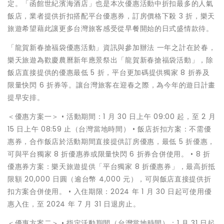
定。「函館世紀濱海酒店」也是本次優惠活動中折扣最多的人氣
飯店，業者提供折扣搭配平台優惠券，訂房價格下殺 3 折，樂天
旅遊希望藉此讓更多台灣旅客感受從早餐開始的日式盛情款待。
「龍賀新春搶福袋優惠活動」資訊與參加辦法 一年之計在於春，
樂天旅遊為歡慶農曆新年應景祭出「龍賀新春搶福袋活動」，除
飯店直接提供的優惠最低 5 折，平台更加碼提供獨家 8 折券及
限量快閃 6 折券等。讓台灣旅客在迎春之際，為今年的遊日計畫
提早安排。
＜優惠方案一＞ • 活動期間：1 月 30 日上午 09:00 起，至 2 月
15 日上午 08:59 止（台灣當地時間） • 飯店折扣方案：不需優
惠券，合作飯店於活動期間直接提供訂房優惠，最低 5 折優惠，
可與平台獨家 8 折優惠券或限量快閃 6 折券合併使用。 • 8 折
優惠券方案：樂天旅遊提供「平台獨家 8 折優惠券」，最高折抵
限額 20,000 日圓（逾台幣 4,000 元），可與飯店直接提供折
扣方案合併使用。 • 入住期限：2024 年 1 月 30 日起可使用優
惠入住，至 2024 年 7 月 31 日退房止。
＜優惠方案二＞ • 指定活動期間（台灣當地時間）：1 月 31 日起