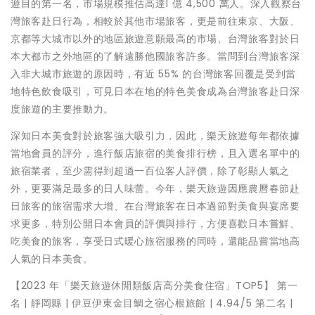
遊目的第一名，市場規模推估高達1 億 4,500 萬人。深入觀察台
灣旅客赴日行為，相較於其他市場旅客，更是前往東京、大阪、
京都等大城市以外的地區旅遊意願最高的市場、台灣旅客對於日
本大都市之外地區的了解遠勝他國旅客許多。當問到台灣旅客深
入非大城市旅遊的原因時，有近 55% 的台灣旅客回覆是受到當
地特色飲食吸引，可見日本在地的特色美食成為台灣旅客赴日深
度旅遊的主要推動力。
深知日本美食對於旅客強大吸引力，因此，樂天旅遊每年都依據
當地會員的評分，進行飯店旅宿的美食排行榜，且入選名單中的
旅宿業者，至少需得到超過一百位客人評價，除了彰顯人氣之
外，更要滿足最多的日人味蕾。今年，樂天旅遊因應農曆春節赴
日旅客的旅宿需求大增、在台灣旅客在日本過節對美食與宴席要
求更多，特別公開日本會員的評價與排行，方便喜歡日本嘗鮮、
吃美食的旅客，享受日式暖心旅宿服務的同時，還能品嘗當地高
人氣的日本美食。
【2023 年「樂天旅遊休閒類飯店高分美食住宿」TOP5】 第一
名 | 靜岡縣 | 伊豆伊東金目鯛之宿心根旅館 | 4.94/5 第二名 |