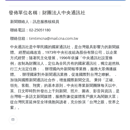
發佈單位名稱：財團法人中央通訊社
新聞聯絡人：訊息服務核稿員
聯絡電話：02-25051180
聯絡信箱：
timtimcna@mail.cna.com.tw
中央通訊社是中華民國的國家通訊社，是台灣最具影響力的新聞媒
體。 經歷組織改造，1973年中央社改組為股份有限公司，以企業
方式經營；隨著民主化發展，1996年依據「中央通訊社設置條
例」改制為財團法人，定位為全民共有的國家通訊社，獨立超然執
行三大法定任務： ．辦理國內外新聞報導業務，服務大眾傳播媒
體。 ．辦理國家對外新聞通訊業務，促進國際對台灣之瞭解。 ．
加強與國際新聞通訊社合作，增進國際新聞交流。 秉持「正確、
領先、客觀、翔實」的基本原則，中央社專業新聞團隊每天以中、
英、日文即時對外發出上千則新聞、照片、圖表、影音與資訊，是
台灣唯一多語文新聞媒體，服務對象從媒體客戶擴大為閱聽大眾；
從台灣民眾延伸至全球僑胞與讀者，充分扮演「台灣之眼，世界之
窗」。