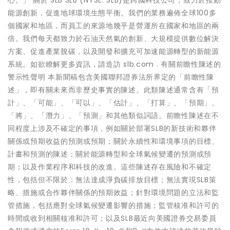
心。」 關於 SLB SLB (NYSE: SLB)是跨國科技公司，致力於推動
能源創新，促進地球環境生態平衡。我們的業務遍佈全球100多
個國家和地區，而員工的來源地幾乎是營運所在國家和地區的兩
倍。我們每天都致力於石油天然氣的創新、大規模提供數位解決
方案、促進產業脫碳，以及開發和擴充可加速能源轉型的新能源
系統。如欲瞭解更多資訊，請造訪 slb.com . 有關前瞻性陳述的
警示性聲明 本新聞稿包含美國聯邦證券法所界定的「前瞻性陳
述」，即有關未來而非歷史事實的陳述。此類陳述通常含有「預
計」、「可能」、「可以」、「估計」、「打算」、「預期」、
「將」、「潛力」、「預測」和其他類似詞語。前瞻性陳述在不
同程度上涉及不確定的事項，例如關於部署SLB的新技術和夥伴
關係或預期收益的預測或預期；關於永續性和環境事項的目標、
計畫和預測的陳述；關於能源轉型和全球氣候變遷的預測或預
期；以及作業程序和科技的改進。這些陳述存在風險和不確定
性，包括但不限於：無法達成淨負碳排放目標；無法實現SLB策
略、措施或合作夥伴關係的預期效益；針對環境問題的立法和監
管措施，包括應對全球氣候變遷影響的措施；監管核准和許可的
時間或收到相關核准和許可；以及SLB最近向美國證券交易委員