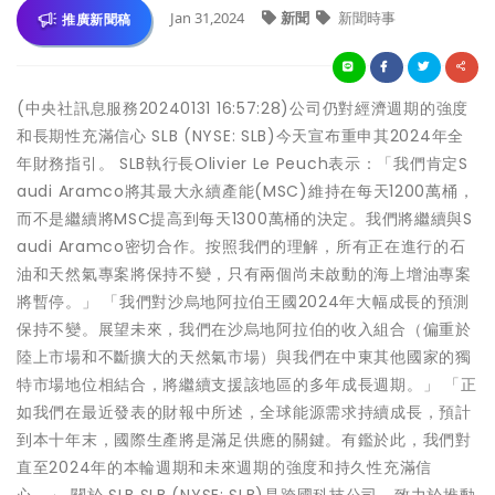
Jan 31,2024
新聞
新聞時事
推廣新聞稿
(中央社訊息服務20240131 16:57:28)公司仍對經濟週期的強度
和長期性充滿信心 SLB (NYSE: SLB)今天宣布重申其2024年全
年財務指引。 SLB執行長Olivier Le Peuch表示：「我們肯定S
audi Aramco將其最大永續產能(MSC)維持在每天1200萬桶，
而不是繼續將MSC提高到每天1300萬桶的決定。我們將繼續與S
audi Aramco密切合作。按照我們的理解，所有正在進行的石
油和天然氣專案將保持不變，只有兩個尚未啟動的海上增油專案
將暫停。」 「我們對沙烏地阿拉伯王國2024年大幅成長的預測
保持不變。展望未來，我們在沙烏地阿拉伯的收入組合（偏重於
陸上市場和不斷擴大的天然氣市場）與我們在中東其他國家的獨
特市場地位相結合，將繼續支援該地區的多年成長週期。」 「正
如我們在最近發表的財報中所述，全球能源需求持續成長，預計
到本十年末，國際生產將是滿足供應的關鍵。有鑑於此，我們對
直至2024年的本輪週期和未來週期的強度和持久性充滿信