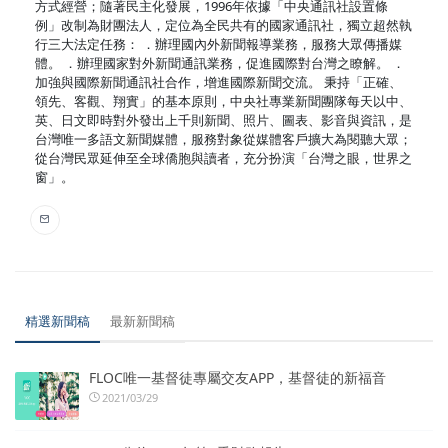
方式經營；隨著民主化發展，1996年依據「中央通訊社設置條
例」改制為財團法人，定位為全民共有的國家通訊社，獨立超然執
行三大法定任務： ．辦理國內外新聞報導業務，服務大眾傳播媒
體。 ．辦理國家對外新聞通訊業務，促進國際對台灣之瞭解。 ．
加強與國際新聞通訊社合作，增進國際新聞交流。 秉持「正確、
領先、客觀、翔實」的基本原則，中央社專業新聞團隊每天以中、
英、日文即時對外發出上千則新聞、照片、圖表、影音與資訊，是
台灣唯一多語文新聞媒體，服務對象從媒體客戶擴大為閱聽大眾；
從台灣民眾延伸至全球僑胞與讀者，充分扮演「台灣之眼，世界之
窗」。
精選新聞稿
最新新聞稿
FLOC唯一基督徒專屬交友APP，基督徒的新福音
2021/03/29