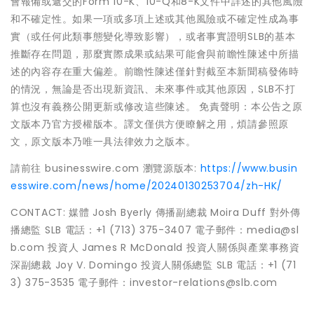
會報備或遞交的Form 10-K、10-Q和8-K文件中詳述的其他風險
和不確定性。如果一項或多項上述或其他風險或不確定性成為事
實（或任何此類事態變化導致影響），或者事實證明SLB的基本
推斷存在問題，那麼實際成果或結果可能會與前瞻性陳述中所描
述的內容存在重大偏差。前瞻性陳述僅針對截至本新聞稿發佈時
的情況，無論是否出現新資訊、未來事件或其他原因，SLB不打
算也沒有義務公開更新或修改這些陳述。 免責聲明：本公告之原
文版本乃官方授權版本。譯文僅供方便瞭解之用，煩請參照原
文，原文版本乃唯一具法律效力之版本。
請前往 businesswire.com 瀏覽源版本:
https://www.busin
esswire.com/news/home/20240130253704/zh-HK/
CONTACT: 媒體 Josh Byerly 傳播副總裁 Moira Duff 對外傳
播總監 SLB 電話：+1 (713) 375-3407 電子郵件：media@sl
b.com 投資人 James R McDonald 投資人關係與產業事務資
深副總裁 Joy V. Domingo 投資人關係總監 SLB 電話：+1 (71
3) 375-3535 電子郵件：investor-relations@slb.com