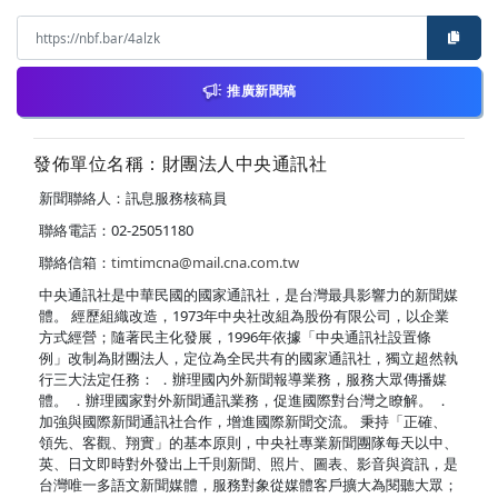
推廣新聞稿
發佈單位名稱：財團法人中央通訊社
新聞聯絡人：訊息服務核稿員
聯絡電話：02-25051180
聯絡信箱：
timtimcna@mail.cna.com.tw
中央通訊社是中華民國的國家通訊社，是台灣最具影響力的新聞媒
體。 經歷組織改造，1973年中央社改組為股份有限公司，以企業
方式經營；隨著民主化發展，1996年依據「中央通訊社設置條
例」改制為財團法人，定位為全民共有的國家通訊社，獨立超然執
行三大法定任務： ．辦理國內外新聞報導業務，服務大眾傳播媒
體。 ．辦理國家對外新聞通訊業務，促進國際對台灣之瞭解。 ．
加強與國際新聞通訊社合作，增進國際新聞交流。 秉持「正確、
領先、客觀、翔實」的基本原則，中央社專業新聞團隊每天以中、
英、日文即時對外發出上千則新聞、照片、圖表、影音與資訊，是
台灣唯一多語文新聞媒體，服務對象從媒體客戶擴大為閱聽大眾；