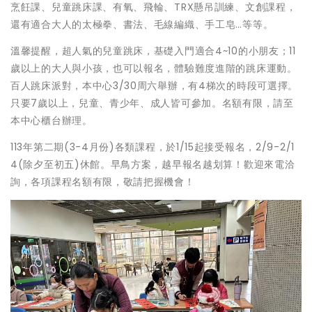
烹飪課、兒童跳床課、有氧、飛輪、TRX懸吊訓練、文創課程，
還有適合大人的太極拳、書法、毛線編織、手工皂…等等。
溫馨提醒，超人氣的兒童跳床，基礎入門適合4~10的小朋友；11
歲以上的大人與小孩，也可以報名，體驗難度進階的跳床運動。
百人跳床派對，本中心3/30周六舉辦，有4梯次的時段可選擇。
只要7歲以上，兒童、青少年、成人皆可參加。名額有限，請至
本中心櫃台辦理。
113年第二期(3-4月份)各類課程，於1/15起接受報名，2/9-2/1
4(除夕至初五)休館。早鳥方案，越早報名越划算！歡迎來電洽
詢，各項課程名額有限，敬請把握機會！