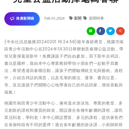
Feb 01,2024
新聞
新聞時事
推廣新聞稿
(中央社訊息服務20240201 16:24:58)龍年春節將至，桃園市南
區青少年活動中心在2024年1月30日舉辦創意春聯公益活動，帶
領兒童揮毫迎新年！免費讓孩子們自由參加，寫下新年吉祥語。
書法是國粹，藉由本中心專業教師帶領小朋友們一起動手寫書
法，希望透過寫春聯活動，讓孩子們體驗傳統文化與藝術。過程
中，介紹吉祥話的寓意，以及毛筆的握法、運筆、書寫位置…
等。並且讓孩子們開開心心地帶著自己的作品回家，增添喜氣與
福氣！
桃園市南區青少年活動中心，擁有溫水游泳池、專業的教室、多
元創新的課程和優質的師資，開設適合各種年齡層的課程，讓民
眾活到老，學到老！本中心開設豐富、多元的課程，提供家長們
在各個時段有不同的選擇！適合各年齡層的游泳課，小廚師烘焙