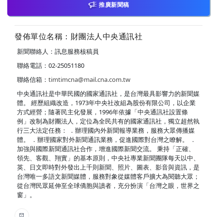
推廣新聞稿
發佈單位名稱：財團法人中央通訊社
新聞聯絡人：訊息服務核稿員
聯絡電話：02-25051180
聯絡信箱：
timtimcna@mail.cna.com.tw
中央通訊社是中華民國的國家通訊社，是台灣最具影響力的新聞媒
體。 經歷組織改造，1973年中央社改組為股份有限公司，以企業
方式經營；隨著民主化發展，1996年依據「中央通訊社設置條
例」改制為財團法人，定位為全民共有的國家通訊社，獨立超然執
行三大法定任務： ．辦理國內外新聞報導業務，服務大眾傳播媒
體。 ．辦理國家對外新聞通訊業務，促進國際對台灣之瞭解。 ．
加強與國際新聞通訊社合作，增進國際新聞交流。 秉持「正確、
領先、客觀、翔實」的基本原則，中央社專業新聞團隊每天以中、
英、日文即時對外發出上千則新聞、照片、圖表、影音與資訊，是
台灣唯一多語文新聞媒體，服務對象從媒體客戶擴大為閱聽大眾；
從台灣民眾延伸至全球僑胞與讀者，充分扮演「台灣之眼，世界之
窗」。