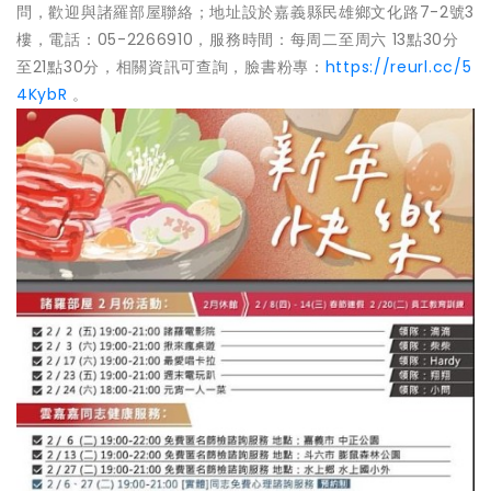
問，歡迎與諸羅部屋聯絡；地址設於嘉義縣民雄鄉文化路7-2號3
樓，電話：05-2266910，服務時間：每周二至周六 13點30分
至21點30分，相關資訊可查詢，臉書粉專：
https://reurl.cc/5
4KybR
。