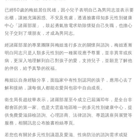
已經60歲的梅姐居住民雄，因小兒子表明自己為男同志並表示要
出櫃，讓她充滿困惑、不安及焦慮，透過臉書得知多元性別健康
中心「諸羅部屋」，鼓起勇氣致電求助除懷疑自己失職，也擔心
兒子交到了壞朋友，才成為男同志。
經諸羅部屋的專業團隊與梅姐進行多次的關懷與諮詢，梅姐逐漸
明白同志只是人類多元性別的一種展現應予尊重，並非異常或疾
病，更深入地理解到自己對孩子的愛，支持兒子，並願意了解他
的伴侶，給予真摯的祝福。
梅姐以自身經驗分享，面臨家中有性別認同的孩子，應用心去了
解和接納，讓每個人都能在愛與包容中自由成長。
衛生局長趙紋華表示，諸羅部屋至今成立已屆滿10年，是全台非
都會區的第一家、也是大雲嘉地區唯一的多元性別健康中心，提
供免費愛滋篩檢諮詢、心理諮商、法律諮詢、專題講座與展覽等
服務，相關訊息公布臉書粉絲專頁。
若您也有關於多元性別議題及愛滋、性病防治的諮詢需求或疑