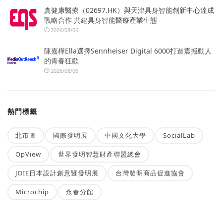
真健康醫療（02697.HK）與天津具身智能創新中心達成
戰略合作 共建具身智能醫療產業生態
2026/08/06
陳嘉樺Ella選擇Sennheiser Digital 6000打造震撼動人
的青春狂歡
2026/08/06
熱門標籤
北市圖
國際發明展
中國文化大學
SocialLab
OpView
世界發明智慧財產聯盟總會
JDIE日本設計創意暨發明展
台灣發明商品促進協會
Microchip
永春分館