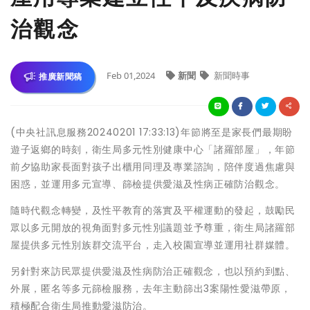
治觀念
Feb 01,2024
新聞
新聞時事
推廣新聞稿
(中央社訊息服務20240201 17:33:13)年節將至是家長們最期盼
遊子返鄉的時刻，衛生局多元性別健康中心「諸羅部屋」，年節
前夕協助家長面對孩子出櫃用同理及專業諮詢，陪伴度過焦慮與
困惑，並運用多元宣導、篩檢提供愛滋及性病正確防治觀念。
隨時代觀念轉變，及性平教育的落實及平權運動的發起，鼓勵民
眾以多元開放的視角面對多元性別議題並予尊重，衛生局諸羅部
屋提供多元性別族群交流平台，走入校園宣導並運用社群媒體。
另針對來訪民眾提供愛滋及性病防治正確觀念，也以預約到點、
外展，匿名等多元篩檢服務，去年主動篩出3案陽性愛滋帶原，
積極配合衛生局推動愛滋防治。