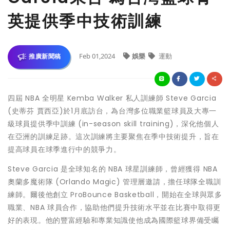
英提供季中技術訓練
Feb 01,2024
娛樂
運動
推廣新聞稿
四屆 NBA 全明星 Kemba Walker 私人訓練師 Steve Garcia
(史蒂芬 賈西亞)於1月底訪台，為台灣多位職業籃球員及大專一
級球員提供季中訓練 (in-season skill training)，深化他個人
在亞洲的訓練足跡。這次訓練將主要聚焦在季中技術提升，旨在
提高球員在球季進行中的競爭力。
Steve Garcia 是全球知名的 NBA 球星訓練師，曾經獲得 NBA
奧蘭多魔術隊 (Orlando Magic) 管理層邀請，擔任球隊全職訓
練師。爾後他創立 ProBounce Basketball，開始在全球與眾多
職業、NBA 球員合作，協助他們提升技術水平並在比賽中取得更
好的表現。他的豐富經驗和專業知識使他成為國際籃球界備受矚