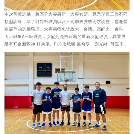
本次菁英訓練，將區分大專男籃、大專女籃、職業球員三個不同
類型訓練，除了能針對球員以及不同層級賽季需求調整，也能營
造競爭的訓練環境。大專男籃包含政大、台體、高師大、台科
大…等UBA一級球員，女籃則是四連霸的世新女籃球員，職業層
級有T1台新戰神 林秉聖、PLG攻城獅 呂奇旻、劉光尚…等選手。