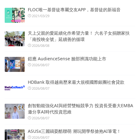
FLOC唯一基督徒專屬交友APP，基督徒的新福音
2021/03/29
天上父親的愛延續化作希望力量！ 六名子女捐贈家扶
「南投映全號」延續善的循環
2026/08/08
鎧應 AudienceSense 臉部辨識功能上市
2026/08/07
HDBank 取得越南歷來最大規模國際銀團社會貸款
2026/08/07
創智動能強化AI與經營雙軸競爭力 投資長受臺大EMBA
邀分享AI時代投資思維
2026/08/07
ASUSx三麗鷗耍酷聯萌 潮玩開學祭搶抱AI筆電！
2026/08/07