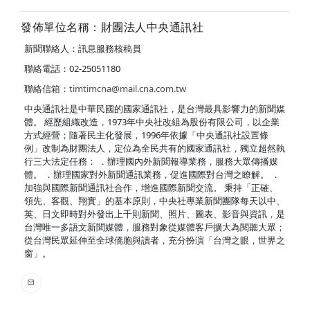
發佈單位名稱：財團法人中央通訊社
新聞聯絡人：訊息服務核稿員
聯絡電話：02-25051180
聯絡信箱：
timtimcna@mail.cna.com.tw
中央通訊社是中華民國的國家通訊社，是台灣最具影響力的新聞媒
體。 經歷組織改造，1973年中央社改組為股份有限公司，以企業
方式經營；隨著民主化發展，1996年依據「中央通訊社設置條
例」改制為財團法人，定位為全民共有的國家通訊社，獨立超然執
行三大法定任務： ．辦理國內外新聞報導業務，服務大眾傳播媒
體。 ．辦理國家對外新聞通訊業務，促進國際對台灣之瞭解。 ．
加強與國際新聞通訊社合作，增進國際新聞交流。 秉持「正確、
領先、客觀、翔實」的基本原則，中央社專業新聞團隊每天以中、
英、日文即時對外發出上千則新聞、照片、圖表、影音與資訊，是
台灣唯一多語文新聞媒體，服務對象從媒體客戶擴大為閱聽大眾；
從台灣民眾延伸至全球僑胞與讀者，充分扮演「台灣之眼，世界之
窗」。