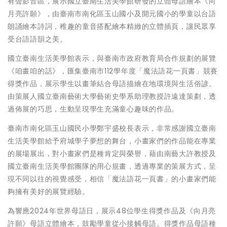
有聲影音區，展示國立臺南生活美學館研發的立體母語繪本《向
月亮許願》，由臺南市南化區玉山國小及開元國小的學童以台語
朗誦繪本詩詞，稚趣的童音搭配繪本精緻的立體插頁，讓民眾享
受台語語韻之美。
國立臺南生活美學館表示，與臺南市政府教育局合作規劃的展覽
《咱畫咱的話》，匯集臺南市112學年度「魔法語花一頁書」競賽
得獎作品，展示學生以畫筆結合母語描繪在地環境與生活俗諺。
由策展人國立臺南藝術大學藝術史學系助理教授許遠達策劃，透
過佈展的巧思，生動呈現學生充滿童心趣味的作品。
臺南市南化區玉山國民小學鄭宇盛校長表示，非常感謝國立臺南
生活美學館給予府城學子夢想的舞台，小畫家們的作品能在專業
的展場展出，對小畫家們是種肯定與榮譽，藉由南藝大許教授及
國立臺南生活美學館團隊的用心規畫，透過專業的策展方式，呈
現不同以往的視覺感受，相信「魔法語花一頁書」的小畫家們能
夠擁有美好的展覽經驗。
為響應2024年世界母語日，展示48位學生得獎作品及《向月亮
許願》母語立體繪本，鼓勵學童從小接觸母語。得獎作品母語種