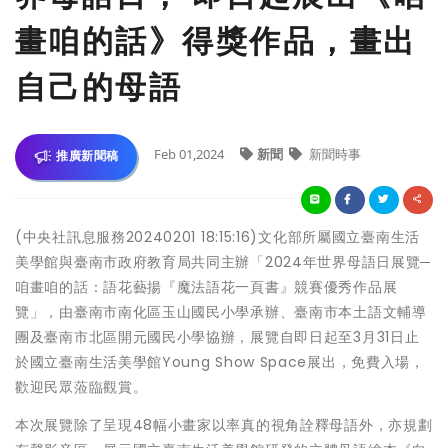
畫咱的話》得獎作品，畫出
自己的母語
Feb 01,2024
新聞
新聞時事
推廣新聞稿
(中央社訊息服務20240201 18:15:16)文化部所屬國立臺南生活
美學館與臺南市政府教育局共同主辦「2024年世界母語日展覽─
咱畫咱的話：語花藝揚『魔法語花一頁書』競賽優秀作品展
覽」，由臺南市南化區玉山國民小學承辦、臺南市本土語文輔導
團及臺南市北區開元國民小學協辦，展覽自即日起至3月31日止
於國立臺南生活美學館Young Show Space展出，免費入場，
歡迎民眾蒞臨觀賞。
本次展覽除了呈現48幅小畫家以率真的視角詮釋母語外，亦規劃