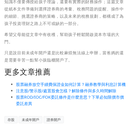
知識不僅要傳授給孩子理論，還要有實際的財務操作；這篇文章
從紙本文件準備到選擇證券商的考量、稅務問題的提醒、操作中
的細節、挑選證券商的策略，以及未來的稅務規劃，都構成了為
孩子投資理財之路上不可或缺的一部分。
希望父母能從文章中有收穫，幫助孩子輕鬆開啟資本市場的大
門。
只是說目前未成年開戶還是比較麻煩無法線上申辦，當爸媽的還
是需要辛苦一點幫小孩臨櫃開戶了。
更多文章推薦
股票融券放空手續費保證金如何計算？融券教學與利息計算機
注意股/警示股/處置股會怎樣？解除條件與多久時間解除
股票ROD/IOC/FOK委託條件是什麼意思？下單必知限價市價
委託差異
存股
未成年開戶
證券開戶