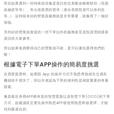
而且如果遇到一些特殊狀況像是當日的交易要改帳務類別（現股
改融資等等）、有出借股票的需求（適合長期投資可以收利息
等…） 這時候有好的營業員服務就是非常重要，就像買了一個好
保險。
另外好的營業員會提供一些下單以外的服務甚至是投資理財講座
資訊供大家參考。
所以如果爸媽覺得自己的營業員不錯，是可以優先選擇他們的
喔！
根據電子下單APP操作的簡易度挑選
在買賣股票時，如果因 App 的操作方式不熟悉導致錯失交易良
機就得不償失了，所以作者認為下單的便利性是相當重要的考量
因素。
像是最近券商APP都有提供智慧選股以及智慧下單(OCO)的下單
方式，故建議依定要先操作熟悉APP後使用熟悉再做選擇，才能
找到最適合的。