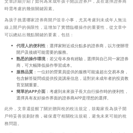
文章詳細介紹了如何為未成年孩子開設證券戶，及在選擇證券商
時需考慮的幾個關鍵因素。
為孩子挑選哪家證券商開戶並非小事，尤其考慮到未成年人無法
線上開戶的侷限性，這增加了實體臨櫃操作的重要性，從文章中
可以總結出幾點關鍵的要素，包括：
代理人的便利性
：選擇家附近或分點多的證券商，以方便辦理
開戶及後續可能需要的服務。
熟悉的操作環境
：若父母本身有經驗，選擇與自己同一家證券
商，可大幅降低操作學習成本。
服務品質
：一位好的營業員提供的服務可能遠超出交易本身，
包含解答疑問或提供投資講座信息，這對於未成年者的投資教
育至關重要。
簡單的APP介面
：考慮到未來孩子長大自行操作時的便利性，
選擇具有友好操作界面的證券商APP是理想的選擇。
此外，文章還提醒了關於贈與稅的稅法規定，鼓勵家長為孩子開
戶時妥善規劃財務，確保遵守相關稅法規範，避免未來可能的稅
務問題。