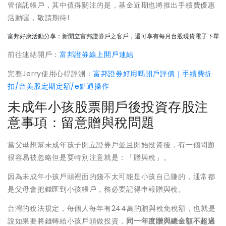
管信託帳戶，其中值得關注的是，基金近期也將推出手續費優惠
活動喔，敬請期待!
富邦好康活動分享：新開立富邦證券戶之客戶，還可享有每月台股現貨電子下單交易
前往連結開戶：
富邦證券線上開戶連結
完整Jerry使用心得評測：
富邦證券好用嗎開戶評價｜手續費折
扣/台美股定期定額/e點通操作
未成年小孩股票開戶後投資存股注
意事項：留意贈與稅問題
當父母想幫未成年孩子開立證券戶並且開始投資後，有一個問題
很容易被忽略但是要特別注意就是：「贈與稅」。
因為未成年小孩戶頭裡面的錢不太可能是小孩自己賺的，通常都
是父母會把錢匯到小孩帳戶，務必要記得申報贈與稅。
台灣的稅法規定，每個人每年有244萬的贈與稅免稅額，也就是
說如果要將錢轉給小孩戶頭做投資，
同一年度贈與總金額不超過