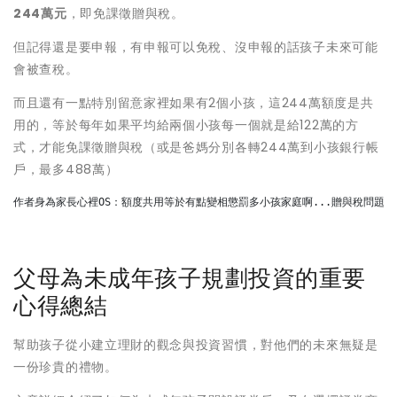
244萬元
，即免課徵贈與稅。
但記得還是要申報，有申報可以免稅、沒申報的話孩子未來可能
會被查稅。
而且還有一點特別留意家裡如果有2個小孩，這244萬額度是共
用的，等於每年如果平均給兩個小孩每一個就是給122萬的方
式，才能免課徵贈與稅（或是爸媽分別各轉244萬到小孩銀行帳
戶，最多488萬）
作者身為家長心裡OS：額度共用等於有點變相懲罰多小孩家庭啊...贈與稅問題
父母為未成年孩子規劃投資的重要
心得總結
幫助孩子從小建立理財的觀念與投資習慣，對他們的未來無疑是
一份珍貴的禮物。