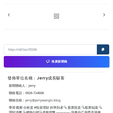
推廣新聞稿
發佈單位名稱：Jerry成長駭客
新聞聯絡人：Jerry
聯絡電話：0926-724606
聯絡信箱：
jerry@jerrywangtc.blog
學習‧觀察‧分析是 #投資理財 的準則💰 🔍 股票投資 🔍股票知識 🔍
理財消費 🔍網路行銷🔍虛擬貨幣 ————- 培養自己洞悉市場趨