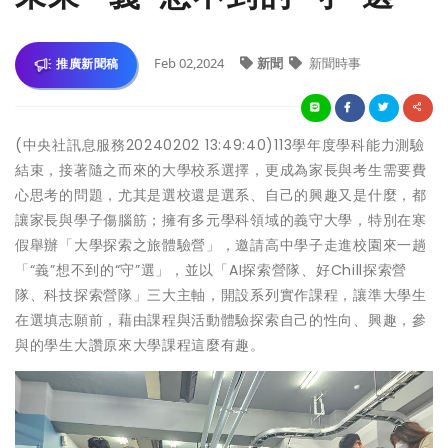
Feb 02,2024
新聞
新聞時事
推廣新聞稿
(中央社訊息服務20240202 13:49:40)113學年度學科能力測驗
結束，接著隨之而來的大學校系選擇，更成為家長與考生需要費
心思考的問題，尤其是選校還是選系、自己的興趣又是什麼，都
讓家長與學子傷腦筋；擁有多元學科領域的義守大學，特別在寒
假舉辦「大學探索之旅體驗營」，邀請高中學子走進校園來一趟
「“義”想不到的“守”選」，並以「AI探索營隊、好Chill探索營
隊、科技探索營隊」三大主軸，開設系列實作課程，讓準大學生
在選填志願前，藉由課程與活動體驗探索自己的性向、興趣，參
與的學生大讚原來大學課程這麼有趣。