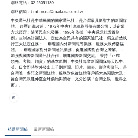
聯絡電話：02-25051180
聯絡信箱：
timtimcna@mail.cna.com.tw
中央通訊社是中華民國的國家通訊社，是台灣最具影響力的新聞媒
體。 經歷組織改造，1973年中央社改組為股份有限公司，以企業
方式經營；隨著民主化發展，1996年依據「中央通訊社設置條
例」改制為財團法人，定位為全民共有的國家通訊社，獨立超然執
行三大法定任務： ．辦理國內外新聞報導業務，服務大眾傳播媒
體。 ．辦理國家對外新聞通訊業務，促進國際對台灣之瞭解。 ．
加強與國際新聞通訊社合作，增進國際新聞交流。 秉持「正確、
領先、客觀、翔實」的基本原則，中央社專業新聞團隊每天以中、
英、日文即時對外發出上千則新聞、照片、圖表、影音與資訊，是
台灣唯一多語文新聞媒體，服務對象從媒體客戶擴大為閱聽大眾；
從台灣民眾延伸至全球僑胞與讀者，充分扮演「台灣之眼，世界之
窗」。
精選新聞稿
最新新聞稿