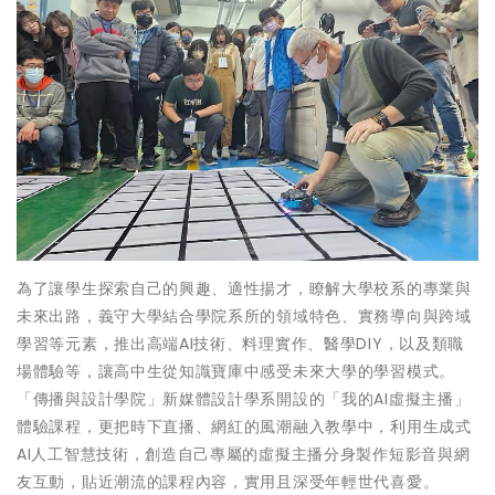
為了讓學生探索自己的興趣、適性揚才，瞭解大學校系的專業與
未來出路，義守大學結合學院系所的領域特色、實務導向與跨域
學習等元素，推出高端AI技術、料理實作、醫學DIY，以及類職
場體驗等，讓高中生從知識寶庫中感受未來大學的學習模式。
「傳播與設計學院」新媒體設計學系開設的「我的AI虛擬主播」
體驗課程，更把時下直播、網紅的風潮融入教學中，利用生成式
AI人工智慧技術，創造自己專屬的虛擬主播分身製作短影音與網
友互動，貼近潮流的課程內容，實用且深受年輕世代喜愛。