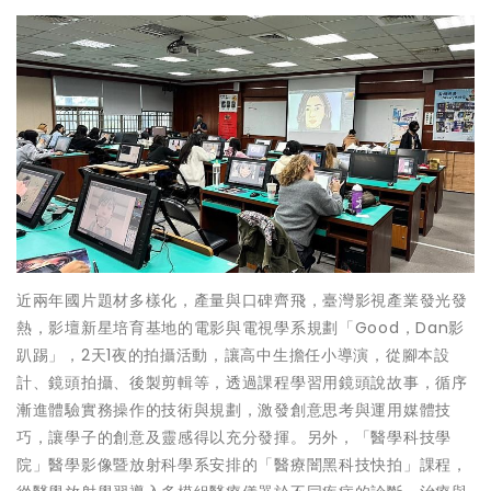
近兩年國片題材多樣化，產量與口碑齊飛，臺灣影視產業發光發
熱，影壇新星培育基地的電影與電視學系規劃「Good，Dan影
趴踢」，2天1夜的拍攝活動，讓高中生擔任小導演，從腳本設
計、鏡頭拍攝、後製剪輯等，透過課程學習用鏡頭說故事，循序
漸進體驗實務操作的技術與規劃，激發創意思考與運用媒體技
巧，讓學子的創意及靈感得以充分發揮。另外，「醫學科技學
院」醫學影像暨放射科學系安排的「醫療闇黑科技快拍」課程，