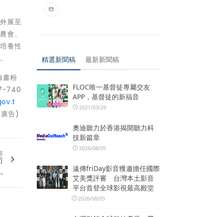
題外展至
區農會、
中培養性
庭。
精選新聞稿
最新新聞稿
臉書粉
FLOC唯一基督徒專屬交友
-740
APP，基督徒的新福音
gov.t
2021/03/29
廣告)
奧迪聽力於香港揭開聽力科
技新篇章
2026/08/05
篇
訪
遠傳friDay影音獲邀擔任國際
.
艾美獎評審 台灣本土影音
平台首登全球影視最高殿堂
2026/08/05