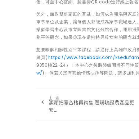
侶，可至中心官網、臉書掃QR code進行線上報名
另外，面對雙薪家庭的普及，如何成為職場與家庭
軍事單位及企業，讓每個人都能成為家事職場達人
樂齡學習中心及市立圖書館文化分館合作，運用淺
別平等觀念，如果你現在還抱持男尊女卑的觀念就
想要瞭解相關性別平等課程，請逕行上高雄市政府
絲頁(
https://www.facebook.com/ksedufami
9350轉22~24）！本中心之後將陸續開辦不同
w/
)。倘若民眾有其他情感抉擇等問題，請多加利用全
上一篇
源頭把關合格再銷售 選購驗證農產品更
安...