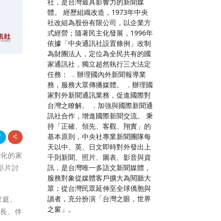
社，是台灣最具影響力的新聞媒
體。 經歷組織改造，1973年中央
社改組為股份有限公司，以企業方
式經營；隨著民主化發展，1996年
依據「中央通訊社設置條例」改制
為財團法人，定位為全民共有的國
家通訊社，獨立超然執行三大法定
任務： ．辦理國內外新聞報導業
務，服務大眾傳播媒體。 ．辦理國
家對外新聞通訊業務，促進國際對
台灣之瞭解。 ．加強與國際新聞通
訊社合作，增進國際新聞交流。 秉
持「正確、領先、客觀、翔實」的
基本原則，中央社專業新聞團隊每
天以中、英、日文即時對外發出上
元化的家
千則新聞、照片、圖表、影音與資
訊，是台灣唯一多語文新聞媒體，
影片討
服務對象從媒體客戶擴大為閱聽大
眾；從台灣民眾延伸至全球僑胞與
讀者，充分扮演「台灣之眼，世界
家庭、
之窗」。
家長、伴