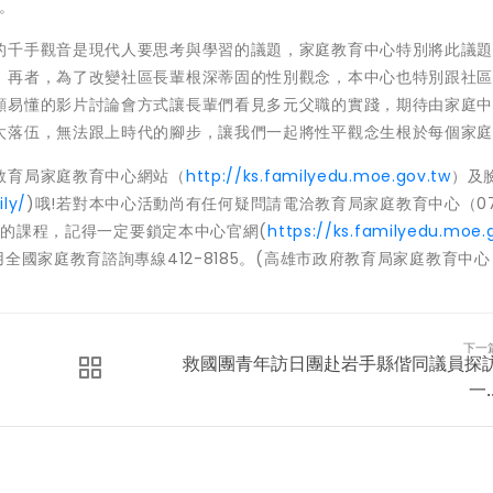
。
的千手觀音是現代人要思考與學習的議題，家庭教育中心特別將此議
。再者，為了改變社區長輩根深蒂固的性別觀念，本中心也特別跟社
顯易懂的影片討論會方式讓長輩們看見多元父職的實踐，期待由家庭
太落伍，無法跟上時代的腳步，讓我們一起將性平觀念生根於每個家
教育局家庭教育中心網站（
http://ks.familyedu.moe.gov.tw
）及
ly/
)哦!若對本中心活動尚有任何疑問請電洽教育局家庭教育中心（07
性質的課程，記得一定要鎖定本中心官網(
https://ks.familyedu.moe.
國家庭教育諮詢專線412-8185。(高雄市政府教育局家庭教育中心 
下一
救國團青年訪日團赴岩手縣偕同議員探
一..