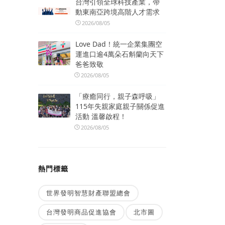
台灣引領全球科技產業，帶
動東南亞跨境高階人才需求
2026/08/05
Love Dad！統一企業集團空
運進口逾4萬朵石斛蘭向天下
爸爸致敬
2026/08/05
「療癒同行，親子森呼吸」
115年失親家庭親子關係促進
活動 溫馨啟程！
2026/08/05
熱門標籤
世界發明智慧財產聯盟總會
台灣發明商品促進協會
北市圖